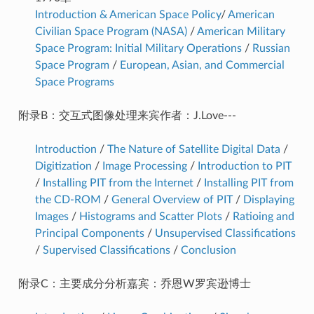
Introduction & American Space Policy
/
American
Civilian Space Program (NASA)
/
American Military
Space Program: Initial Military Operations
/
Russian
Space Program
/
European, Asian, and Commercial
Space Programs
附录B：交互式图像处理来宾作者：J.Love---
Introduction
/
The Nature of Satellite Digital Data
/
Digitization
/
Image Processing
/
Introduction to PIT
/
Installing PIT from the Internet
/
Installing PIT from
the CD-ROM
/
General Overview of PIT
/
Displaying
Images
/
Histograms and Scatter Plots
/
Ratioing and
Principal Components
/
Unsupervised Classifications
/
Supervised Classifications
/
Conclusion
附录C：主要成分分析嘉宾：乔恩W罗宾逊博士