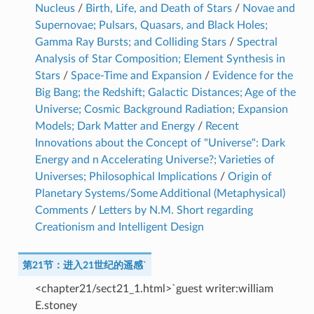
Nucleus
/
Birth, Life, and Death of Stars
/
Novae and
Supernovae; Pulsars, Quasars, and Black Holes;
Gamma Ray Bursts; and Colliding Stars
/
Spectral
Analysis of Star Composition; Element Synthesis in
Stars
/
Space-Time and Expansion
/
Evidence for the
Big Bang; the Redshift; Galactic Distances; Age of the
Universe; Cosmic Background Radiation; Expansion
Models; Dark Matter and Energy
/
Recent
Innovations about the Concept of "Universe": Dark
Energy and n Accelerating Universe?; Varieties of
Universes; Philosophical Implications
/
Origin of
Planetary Systems/Some Additional (Metaphysical)
Comments
/
Letters by N.M. Short regarding
Creationism and Intelligent Design
第21节：进入21世纪的遥感`
<chapter21/sect21_1.html>`guest writer:william
E.stoney