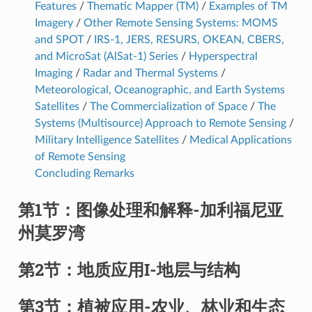
Features
/
Thematic Mapper (TM)
/
Examples of TM
Imagery
/
Other Remote Sensing Systems: MOMS
and SPOT
/
IRS-1, JERS, RESURS, OKEAN, CBERS,
and MicroSat (AlSat-1) Series
/
Hyperspectral
Imaging
/
Radar and Thermal Systems
/
Meteorological, Oceanographic, and Earth Systems
Satellites
/
The Commercialization of Space
/
The
Systems (Multisource) Approach to Remote Sensing
/
Military Intelligence Satellites
/
Medical Applications
of Remote Sensing
Concluding Remarks
第1节：图像处理和解释-加利福尼亚
州莫罗湾
第2节：地质应用I-地层与结构
第3节：植被应用-农业、林业和生态