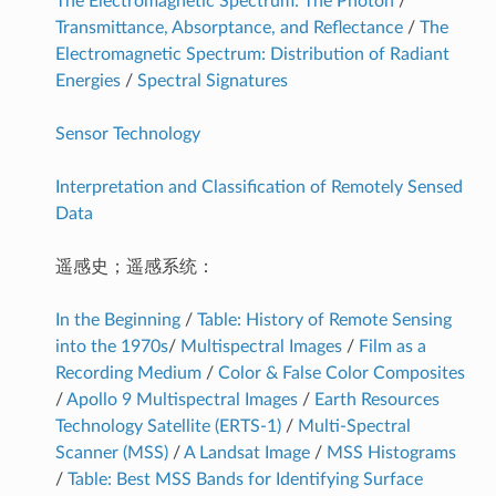
The Electromagnetic Spectrum: The Photon
/
Transmittance, Absorptance, and Reflectance
/
The
Electromagnetic Spectrum: Distribution of Radiant
Energies
/
Spectral Signatures
Sensor Technology
Interpretation and Classification of Remotely Sensed
Data
遥感史；遥感系统：
In the Beginning
/
Table: History of Remote Sensing
into the 1970s
/
Multispectral Images
/
Film as a
Recording Medium
/
Color & False Color Composites
/
Apollo 9 Multispectral Images
/
Earth Resources
Technology Satellite (ERTS-1)
/
Multi-Spectral
Scanner (MSS)
/
A Landsat Image
/
MSS Histograms
/
Table: Best MSS Bands for Identifying Surface