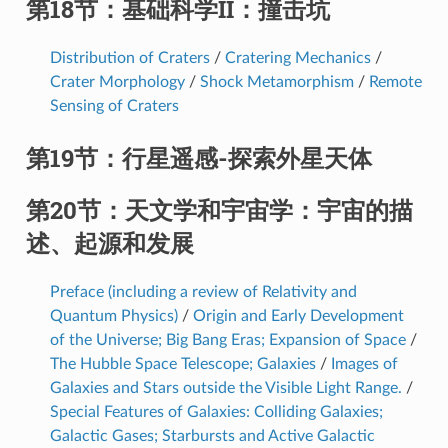
第18节：基础科学II：撞击坑
Distribution of Craters
/
Cratering Mechanics
/
Crater Morphology
/
Shock Metamorphism
/
Remote
Sensing of Craters
第19节：行星遥感-探索外星天体
第20节：天文学和宇宙学：宇宙的描
述、起源和发展
Preface (including a review of Relativity and
Quantum Physics)
/
Origin and Early Development
of the Universe; Big Bang Eras; Expansion of Space
/
The Hubble Space Telescope; Galaxies
/
Images of
Galaxies and Stars outside the Visible Light Range.
/
Special Features of Galaxies: Colliding Galaxies;
Galactic Gases; Starbursts and Active Galactic