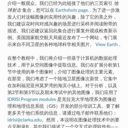
介绍一般观众。我们已经为此链接了他们的三页索引
地
球射击
集合，您可以在
Earthshots page.
. 为了进一步激
发人们对这幅图像的实用性的兴趣，除了它的美之外，
我们建议花时间对感兴趣的场景进行采样并阅读附带的
描述。我们还建议返回此集合进行重复外观或检查新示
例。美国国家航空航天局最近发布了一个网站，专门展
示来自不同卫星的各种地球科学相关图片。
View Earth
.
在整个教程中，我们将介绍一些基于计算机的数据处理
技术，用于从空间图像中提取信息。我们在扩展分析第1
节中使用的单个图像时，介绍了图像处理的主要元素。
在那里，我们考虑了一个陆地卫星图像次新世，它集中
在加利福尼亚州莫罗湾的海滨小镇上。对于分析，以及
第2节和第5节以及期末考试中的其他图像，我们应用了
IDRISI Program modules
是克拉克大学地理系为图像处
理和地理信息系统（GIS）开发的部分培训工具。要了解
更多关于他们系统的信息，请通过电子邮件联系他们：
idrisi
@
clarku
.
edu
。然而，本说明在图像处理技术中的要
点见附录B，其中我们描述了一个交互式处理软件包——