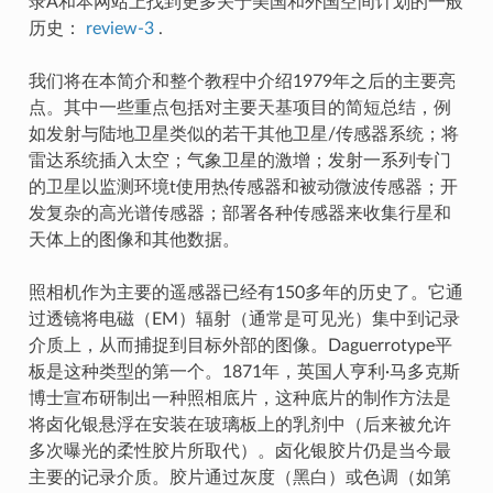
录A和本网站上找到更多关于美国和外国空间计划的一般
历史：
review-3
.
我们将在本简介和整个教程中介绍1979年之后的主要亮
点。其中一些重点包括对主要天基项目的简短总结，例
如发射与陆地卫星类似的若干其他卫星/传感器系统；将
雷达系统插入太空；气象卫星的激增；发射一系列专门
的卫星以监测环境t使用热传感器和被动微波传感器；开
发复杂的高光谱传感器；部署各种传感器来收集行星和
天体上的图像和其他数据。
照相机作为主要的遥感器已经有150多年的历史了。它通
过透镜将电磁（EM）辐射（通常是可见光）集中到记录
介质上，从而捕捉到目标外部的图像。Daguerrotype平
板是这种类型的第一个。1871年，英国人亨利·马多克斯
博士宣布研制出一种照相底片，这种底片的制作方法是
将卤化银悬浮在安装在玻璃板上的乳剂中（后来被允许
多次曝光的柔性胶片所取代）。卤化银胶片仍是当今最
主要的记录介质。胶片通过灰度（黑白）或色调（如第