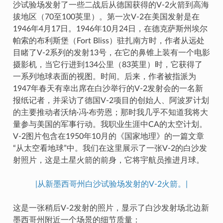
沙试验场发射了一些二战后从德国获得的V-2火箭到高海
拔地区（70至100英里）。第一次V-2在美国发射是在
1946年4月17日。1946年10月24日，在德克萨斯州埃尔
帕索的布利斯堡（Fort Bliss）驻扎南方时，作者从远处
目睹了V-2系列的发射13号，在它的鼻锥上装有一个电影
摄影机，当它行进到134公里（83英里）时，它获得了
一系列地球表面的视图。时间。后来，作者被指派为
1947年春天有幸出席在白沙举行的V-2发射会的一名新
报纸记者，并采访了德国V-2项目的创始人、阿波罗计划
的主要推动者沃纳·冯·布劳恩；那时我几乎不知道我将大
量参与美国的军事行动。我职业生涯中CA的太空计划。
V-2图片包含在1950年10月的《国家地理》的一篇文章
“从太空看地球”中。我们在这里展示了一张V-2的白沙发
射照片，这是土星火箭的前身，它将宇航员推进月球。
|从新墨西哥州白沙试验场发射的V-2火箭。|
这是一张稍后V-2发射的照片，显示了白沙发射场北边新
墨西哥州附近一个场景的细节质量：