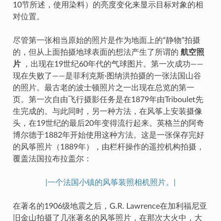
10节所述，使用染料）的亮度变化来显示目标对象的相
对位置。
尽管第一张相当原始的照片是作为地面上的“静物”拍摄
的，但从上面拍摄地球表面的想法产生了所谓的
航空照
片
，出现在19世纪60年代的气球图片。第一次成功——
现在失败了——是菲利克斯·图纳洪拍摄的一张法国山谷
的照片。最古老的波士顿照片之一出现在总览的第一
页。第一次自由飞行摄影任务是在1879年由Triboulet先
生完成的。与此同时，另一种方法，在风筝上安装摄像
头，在19世纪的最后20年变得流行起来。英格兰的阿奇
博尔德于1882年开始使用这种方法。这是一张保存完好
的风筝照片（1889年），由栏杆操作的遥控机构拍摄，
覆盖法国拉布拉盖尔：
|一个法国小镇的风筝装照相机照片。|
在著名的1906级地震之后，G.R. Lawrence在加利福尼亚
旧金山拍摄了几张著名的风筝照片，在那次大火中，大