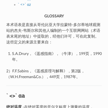
` <>` αz
GLOSSARY
本术语表是直接从哥伦比亚大学拉蒙特-多尔蒂地球观测
站的杰夫-韦斯尔和其他人编制的一个互联网网站（术语
表末尾的地址）中提取的，经他们许可，可在此复制。
这些定义的来源主要来自：
S.A.Drury，《遥感指南》，（牛津），199页，1990
年。
2）F.F.Sabins，《遥感原理与解释》，第2版，
（W.H.Freeman&Co.），449页，1987年。
` <>` αa
绝对温度
-在绝对零度的开尔文标度上测量的温度，