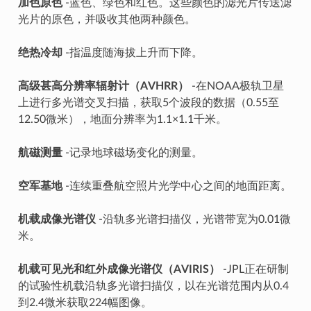
加色原色
-蓝色、绿色和红色。这些颜色的滤光片传送滤
光片的原色，并吸收其他两种颜色。
绝热冷却
-指温度随海拔上升而下降。
高级甚高分辨率辐射计（AVHRR）
-在NOAA极轨卫星
上进行多光谱交叉扫描，获取5个波段的数据（0.55至
12.50微米），地面分辨率为1.1×1.1千米。
航磁测量
-记录地球磁场变化的测量。
空军基地
-连续重叠航空照片光学中心之间的地面距离。
机载成像光谱仪
-沿轨多光谱扫描仪，光谱带宽为0.01微
米。
机载可见光和红外成像光谱仪（AVIRIS）
-JPL正在研制
的试验性机载沿轨多光谱扫描仪，以在光谱范围内从0.4
到2.4微米获取224幅图像。