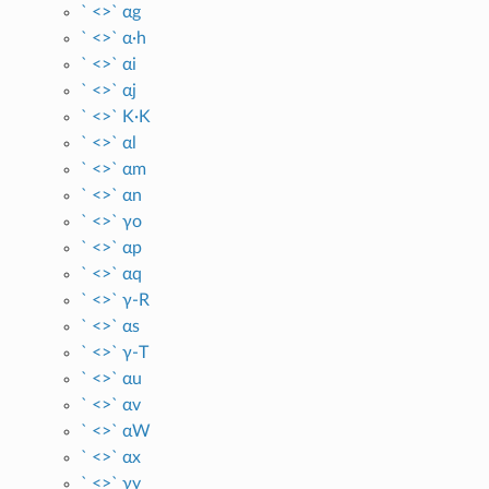
` <>` αg
` <>` α·h
` <>` αi
` <>` αj
` <>` K·K
` <>` αl
` <>` αm
` <>` αn
` <>` γo
` <>` αp
` <>` αq
` <>` γ-R
` <>` αs
` <>` γ-T
` <>` αu
` <>` αv
` <>` αW
` <>` αx
` <>` γy