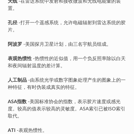
天线
-在雷达系统中发射和接收微波和无线电能量的装
置。
孔径
-打开一个遥感系统，允许电磁辐射到雷达系统的胶
片。
阿波罗
-美国探月卫星计划，由三名宇航员组成。
表观热惯性
-热惯性的近似值，用一个负反照率除以白天
和夜间辐射温度的差计算。
人工制品
-由系统光学或数字图象处理产生的图象上的一
种特征，有时伪装成真实的特征。
ASA指数
-美国标准协会的指数，表示胶片速度或感光
度。较高的值表示较高的灵敏度。ASA索引已被ISO索引
取代。
ATI
-表观热惯性。