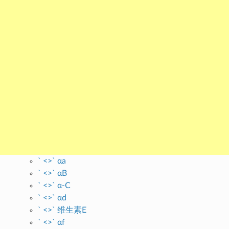
` <>` αa
` <>` αB
` <>` α-C
` <>` αd
` <>` 维生素E
` <>` αf