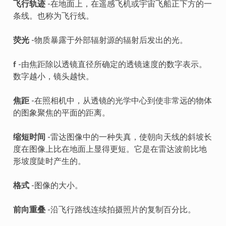
飞行轨迹
-在地面上，在遥感飞机或宇宙飞船正下方的一
条线。也称为飞行线。
荧光
-物质暴露于外部辐射源的辐射后发出的光。
f
-由焦距除以透镜直径所确定的透镜速度的数字表示。
数字越小，镜头越快。
焦距
-在照相机中，从透镜的光学中心到使非常远的物体
的图象聚焦的平面的距离。
缩短时间
-雷达图像中的一种失真，使朝向天线的斜坡长
度在图像上比在地面上显得更短。它是在雷达波前比地
形坡度陡时产生的。
格式
-图像的大小。
前向重叠
-沿飞行路线连续拍摄照片的复制百分比。