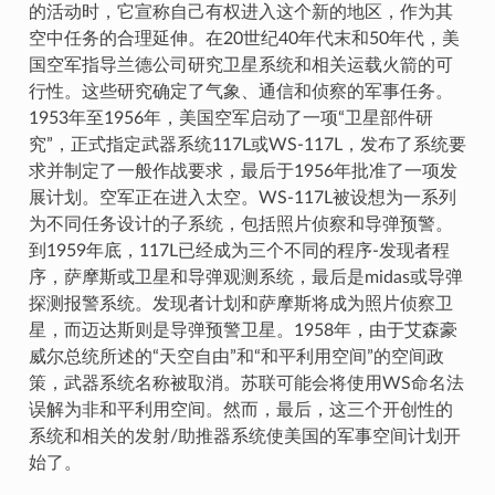
的活动时，它宣称自己有权进入这个新的地区，作为其
空中任务的合理延伸。在20世纪40年代末和50年代，美
国空军指导兰德公司研究卫星系统和相关运载火箭的可
行性。这些研究确定了气象、通信和侦察的军事任务。
1953年至1956年，美国空军启动了一项“卫星部件研
究”，正式指定武器系统117L或WS-117L，发布了系统要
求并制定了一般作战要求，最后于1956年批准了一项发
展计划。空军正在进入太空。WS-117L被设想为一系列
为不同任务设计的子系统，包括照片侦察和导弹预警。
到1959年底，117L已经成为三个不同的程序-发现者程
序，萨摩斯或卫星和导弹观测系统，最后是midas或导弹
探测报警系统。发现者计划和萨摩斯将成为照片侦察卫
星，而迈达斯则是导弹预警卫星。1958年，由于艾森豪
威尔总统所述的“天空自由”和“和平利用空间”的空间政
策，武器系统名称被取消。苏联可能会将使用WS命名法
误解为非和平利用空间。然而，最后，这三个开创性的
系统和相关的发射/助推器系统使美国的军事空间计划开
始了。