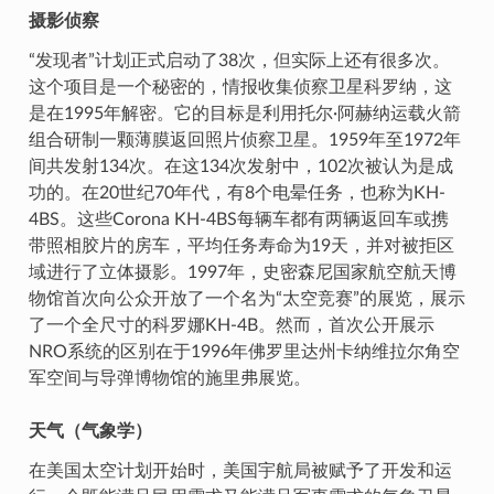
摄影侦察
“发现者”计划正式启动了38次，但实际上还有很多次。
这个项目是一个秘密的，情报收集侦察卫星科罗纳，这
是在1995年解密。它的目标是利用托尔·阿赫纳运载火箭
组合研制一颗薄膜返回照片侦察卫星。1959年至1972年
间共发射134次。在这134次发射中，102次被认为是成
功的。在20世纪70年代，有8个电晕任务，也称为KH-
4BS。这些Corona KH-4BS每辆车都有两辆返回车或携
带照相胶片的房车，平均任务寿命为19天，并对被拒区
域进行了立体摄影。1997年，史密森尼国家航空航天博
物馆首次向公众开放了一个名为“太空竞赛”的展览，展示
了一个全尺寸的科罗娜KH-4B。然而，首次公开展示
NRO系统的区别在于1996年佛罗里达州卡纳维拉尔角空
军空间与导弹博物馆的施里弗展览。
天气（气象学）
在美国太空计划开始时，美国宇航局被赋予了开发和运