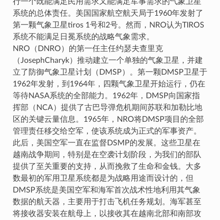
行一个既能满足民用需求又能满足军事需求的气象卫星
系统的总体责任。美国国家航空航天局于1960年发射了
第一颗气象卫星tiros 1号和2号。然而，NRO认为TIROS
系统不能满足日冕系统的战略气象需求。
NRO（DNRO）的第一任主任约瑟夫查里克
（JosephCharyk）推动建立一个单独的气象卫星，并建
立了防御气象卫星计划（DMSP）。第一颗DMSP卫星于
1962年发射，到1964年，四颗气象卫星开始运行，仍在
等待NASA系统的全部能力。1962年，DMSP向国家指
挥部（NCA）提供了古巴导弹危机期间苏联和加勒比地
区的关键云量信息。1965年，NRO将DMSP项目的全部
管理责任移交给空军，使该系统成为正式的军事资产。
此后，美国空军一直在监督DSMP的发展。这些卫星在
越南战争期间，特别是在空袭计划阶段，为我们的部队
提供了至关重要的支持，从而挽救了生命和金钱。大多
数最初的军用卫星系统都是为战略用途而设计的，但
DMSP系统是美国空军和海军首次战术性地利用其气象
数据的航天器，主要用于打击飞机任务规划。海军甚至
将接收器安装在航母上，以接收其在越南北部和南部攻