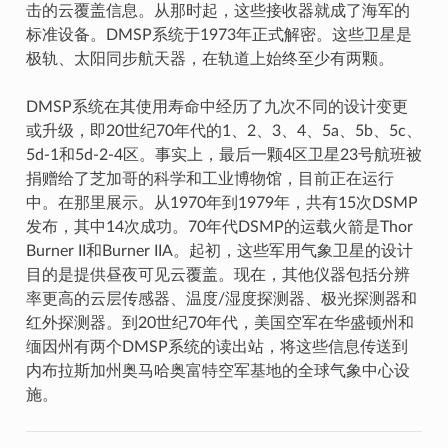
击的云覆盖信息。从那时起，这些接收器就成了海军的
标准设备。DMSP系统于1973年正式解密。这些卫星是
极轨、太阳同步航天器，在轨道上始终至少有两颗。
DMSP系统在其使用寿命中经历了九次不同的设计变更
或升级，即20世纪70年代的1、2、3、4、5a、5b、5c、
5d-1和5d-2-4区。事实上，最后一颗4区卫星23号航班被
捐赠给了芝加哥的科学和工业博物馆，目前正在运行
中。在那里展示。从1970年到1979年，共有15次DSMP
发布，其中14次成功。70年代DSMP的运载火箭是Thor
Burner II和Burner IIA。起初，这些军用气象卫星的设计
目的是提供昼夜可见云覆盖。现在，其他仪器包括分辨
率更高的云层传感器、温度/湿度探测器、极光探测器和
红外探测器。到20世纪70年代，美国空军在华盛顿州和
缅因州有两个DMSP系统的读出站，将这些信息传送到
内布拉斯加州奥马哈奥富特空军基地的全球气象中心设
施。