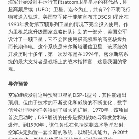
海军开始发射并运行其fltsatcom卫星星座的替代品，即
超高频后续（UFO）卫星。迄今为止，共有7个不明飞行
物被送入轨道。美国空军终于能够宣布其DSCSIII星座在
1993年发射第五颗系列卫星的情况下完全投入使用。作
为里根总统升级国家战略部队计划的一部分，美国空军
设计了一颗卫星，它不会因使用极高频率的高空核爆炸
而长期停电。这个系统是米尔斯塔通信卫星。该系统的
开发历时十多年，第一次发布是在1994年。密尔斯塔系
统的最大支持者是战场上的战术指挥官，这是我国的常
规。
导弹预警
空军继续发射这种预警卫星的DSP-1型号，其性能超出
预期。但由于技术的不断变化和威胁的不断变化，数字
信号处理器的任务得到了极大的扩展。1970年，该项目
首次启动时，DSP最初的任务是探测战略导弹发射和核
爆炸。到1990年，该任务现在包括探测战术导弹发射。
空军决定购置一套全新的系统，以增强其能力。在20世