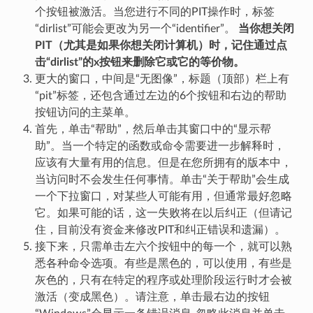
个按钮被激活。当您进行不同的PIT操作时，标签
“dirlist”可能会更改为另一个“identifier”。
当你想关闭
PIT（尤其是如果你想关闭计算机）时，记住通过点
击“dirlist”的x按钮来删除它或它的等价物。
更大的窗口，中间是“无图像”，标题（顶部）栏上有
“pit”标签，还包含通过左边的6个按钮和右边的帮助
按钮访问的主菜单。
首先，单击“帮助”，然后单击其窗口中的“显示帮
助”。当一个特定的函数或命令需要进一步解释时，
应该有大量有用的信息。但是在您所拥有的版本中，
当访问时不会发生任何事情。单击“关于帮助”会生成
一个下拉窗口，对某些人可能有用，但通常最好忽略
它。如果可能的话，这一失败将在以后纠正（但请记
住，目前没有资金来修改PIT和纠正错误和遗漏）。
接下来，只需单击左六个按钮中的每一个，就可以熟
悉各种命令选项。有些是黑色的，可以使用，有些是
灰色的，只有在特定的程序或处理阶段运行时才会被
激活（变成黑色）。请注意，单击最右边的按钮