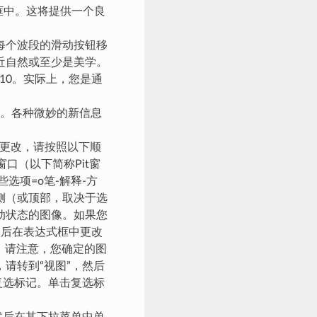
廓框中。这将提供一个良
每个波段的滑动按钮移
近自然或至少是美学。
10，10。实际上，您是通
b4。各种微妙的新信息
行更改，请按照以下顺
窗口（以下简称Pit窗
选项=o笔-解释-方
侧（或顶部，取决于选
动状态的图像。如果您
ow，然后在表达式框中更改
y。请注意，您确定的图
请转到“视图”，然后
复选标记。单击复选标