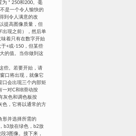
 250和200。毫
也不是一个令人愉快的
得到令人满意的改
以提高图像质量，但
字出现之前），然后单
意味着只有在数字开始
于+或-150，但某些
更大的值。当你做到这
了这些。若要开始，请
制窗口将出现，就像它
窗口会出现三个内部矩
一对C和B滑动按
有灰色和调色板按
灰色，它将以通常的方
角形并选择所需的
b3放在绿色，b2放
波段3图像。接下来，