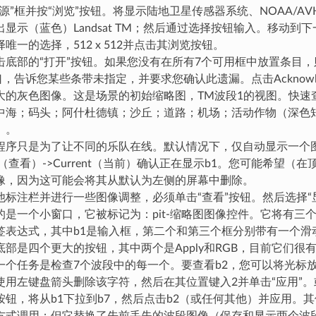
源”框并按“浏览”按钮。将显示陆地卫星传感器系统、NOAA/AV
显示（蓝色）Landsat TM；然后通过选择按钮输入。移动到
唯一的选择，512 x 512并点击其浏览按钮。
击底部的“打开”按钮。如果您没有在所有7个可用框中放置条目，则
”窗口，告诉您某些条带未指定，并要求您确认此遗漏。点击Acknow
大的灰色图像。这是场景的初始缩略图，TM波段1的视图。快速
中海；码头；阿什杜德镇；沙丘；道路；机场；活动作物（深色
）。
程序只是为了让不同的乐队在线。默认情况下，仅自动显示一个
w（查看）->Current（当前）确认正在显示b1。您可能希望（
像，因为这可能会将其从默认为左侧的屏幕中删除。
他标注栏并进行一些图像调整，必须单击“查看”按钮。然后选择“
的是一个小窗口，它被标记为：pit-缩略图图像控件。它将有三
签表达式，其中b1是输入框，第二个和第三个框分别带有一个滑
底部是四个更大的按钮，其中两个是Apply和RGB，目前它们很
一个任务是检查7个波段中的每一个。要查看b2，您可以将光标
使用左键盘箭头删除该字符，然后在其位置键入2并单击“应用”
按钮，将从b1下拉到b7，然后点击b2（或任何其他）并应用。