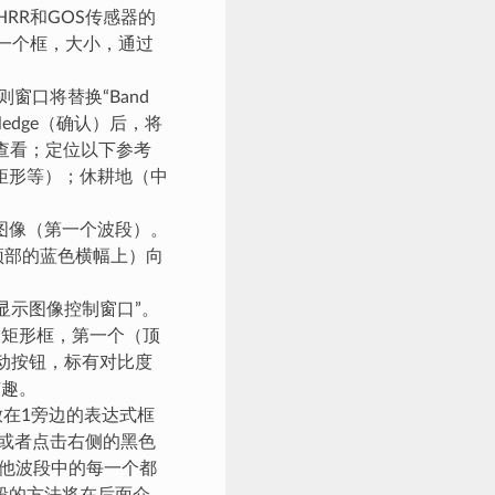
HRR和GOS传感器的
下一个框，大小，通过
窗口将替换“Band
ledge（确认）后，将
查看；定位以下参考
矩形等）；休耕地（中
图像（第一个波段）。
在顶部的蓝色横幅上）向
显示图像控制窗口”。
个矩形框，第一个（顶
动按钮，标有对比度
有趣。
放在1旁边的表达式框
。或者点击右侧的黑色
其他波段中的每一个都