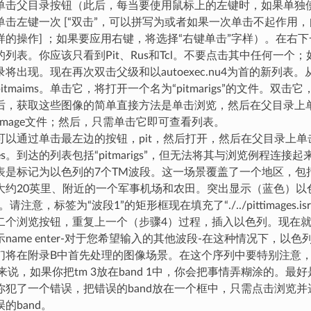
单击父目录按钮（此后，每当要使用鼠标上的左键时，如果单独使用“
单击左键一次 [“双击”，可以拼写为或者如果一次单击不起作用
样的操作] ；如果要应用右键，将选择“右键单击”字样）。在右
列表。你应该只看到Pit、Rus和Tcl。不要点击其中任何一个
将出现。现在再次双击父级和以autoexec.nu4为首的新列表
itmaims。单击它，将打开一个名为“pitmarigs”的文件。双击
后，获取这些图像的简单直接方法是单击浏览，然后在父目录上
timage文件；然后，只需单击它即可查看列表。
可以通过单击最左边的按钮，pit，然后打开，然后在父目录上单
ages。到达的列表包括“pitmarigs”，但无法将其与浏览例程连接起
表是标记为以色列的7个TM波段。这一场景覆盖了一个地区，包
大约20英里、附近的一个军事机场和农田。突出显示（蓝色）以
。请注意，标签为“波段1”的矩形框现在填充了“./../pittimages.isra
二个浏览按钮，重复上一个（步骤4）过程，插入以色列。现在就
name enter-对于您希望输入的其他波段-在这种情况下，以色
们将在附录B中首先处理的图像场景。在这个序列中要特别注意
来说，如果你把tm 3放在band 1中，你会把事情弄糊涂的。最好是
你犯了一个错误，把错误的band放在一个框中，只需点击浏览并选
的band。