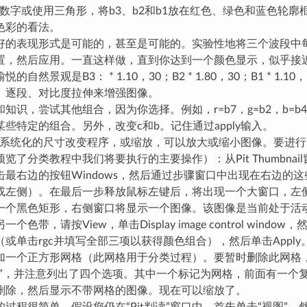
入数字或使用三角形，将b3、b2和b1放在红色、绿色和蓝色轮
色彩的看法。
好的表现形式是可能的，甚至是可能的。实验性地将三个波段中
置，然后应用。一直这样做，直到你达到一个颜色显示，似乎接
的自然景观是B3： * 1.10，30；B2 * 1.80，30；B1 * 1.
、逐段、对比度拉伸来增强图像。
知识，尝试其他组合，因为你选择。例如，r=b7，g=b2，b=
些特定的组合。另外，改变c和b。记住通过apply输入。
一个系统化的尺寸改变程序，或缩放，可以放大或缩小图像。要进
览了分类教程中我们将要执行的主要操作）：从Pit Thumbnail
最右边的按钮Windows，然后通过步骤窗口中出现在右边的这些
或左侧）。在最后一步释放鼠标左键后，将出现一个大窗口，左
一个黑色矩形，右侧窗口将显示一个图像。该图像是当前处于活
个色带，请按View，单击Display image control wind
（或单击rgc并填写全部三项以获得颜色组合），然后单击Appl
加一个正方形网格（此网格用于分类过程）。要暂时删除此网格，
示”，并注意列出了四个选项。其中一个标记为网格，前面有一个
删除，然后显示不带网格的图像。现在可以缩放了。