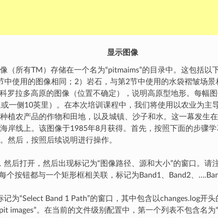
显示图像
像（所有TM）存储在一个名为“pitmaims”的目录中。这包括
节中使用的图像相同；2）岩石，与第2节中使用的水袋褶皱场景
国科罗拉多高原的图像（位置不确定），说明高原型地形。每幅图像是5
里或一侧10英里）。在本次培训课程中，我们将使用以农业为主
种植农产品的作物和田地，以及城镇、沙子和水。这一幕发生在
海岸线上。该图像于1985年8月获得。首先，按照下面的步骤
。然后，按照后续说明进行操作。
，然后打开，然后出现标记为“图像路径、源和大小”的窗口。请
每个按钮都与一个矩形框相关联，标记为Band1、Band2、….B
为“Select Band 1 Path”的窗口，其中包含以changes.l
pit images”。在当前的文件级别配置中，第一个列表不包含名为“p