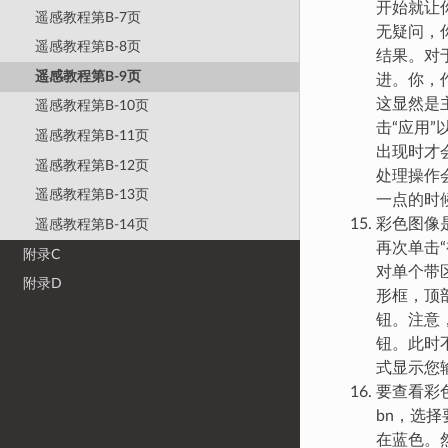
开始就让你
遥感教程第B-7页
无疑问，你
遥感教程第B-8页
结果。对
遥感教程第B-9页
进。你，
这显然是
遥感教程第B-10页
击“应用
遥感教程第B-11页
出现时才会
遥感教程第B-12页
处理操作
遥感教程第B-13页
一点的时
彩色图像
遥感教程第B-14页
再次单击
附录C
对单个带
附录D
形框，顶
钮。注意
钮。此时
式显示您
要查看彩
bn，选
在蓝色。