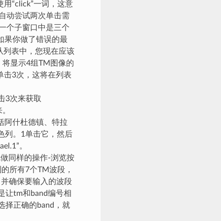
click”一词，这意
，自动尝试两次单击需
下一个子窗口中是三个
；如果你做了错误的最
。从列表中，您现在应该
它，将显示4组TM图像的
单击3次，这将在列表
击3次来获取
来。
括阿什杜德镇、特拉
色列。1单击它，然后
el.1”。
做同样的操作-浏览按
列的所有7个TM波段，
，并确保要输入的波段
让tm和band编号相
择正确的band，就