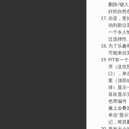
删除/键
好的自然
但是，更
动到新位
一个令人愉悦
过选择性
为了乐趣和
可能来自某
PIT有
序（这也预
口），单击
案（顶部
择）显示
喜欢显示另一
色带编号
像上会叠
单击“显
记，将其