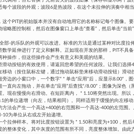
方式调用；但它替换了先前丢失的波段图像（保存和显示两个波
悉每个波段的外观；波段6是热波段，在这个未拉伸的演奏中相
，这个PIT的初始版本并没有自动地用它的名称标记每个图像。
动缩略图控制框，然后在图像窗口上单击“查看”，然后单击“当前”
许全部-的乐队的外观可以改进。标准的方法是通过某种对比度拉
些数学延伸进行了定义和解释。正如现在开发的那样，PIT不具
两种操作，但这些操作会产生有意义和美观的结果。
些滑动按钮的有效使用，请返回您希望的任何波段。让我们选择4
在移动（按住鼠标左键，通过拖动鼠标垫来移动滑动按钮）滑动
旁边的小窗口中，一个数字“ * 单击“应用”后，应显示8.00“
一直向左拖动，并在单击“应用”后查找“/8.00”；图像为深色
置。现在慢慢向右滑动。在短距离内， * 1.10将突然出现。所
0.1的单位递增（向左，结果相同）。同样适用于缓慢的向左移
的方法会产生一个高达+400的右范围和一个高达-400的左范围
和-10为单位从右或左开始递增。
个拉伸样本。将对比度按钮设置为 * 1.50和亮度为+100，然后
度的整体变化，其中灰度的范围有所不同，亮度整体增加。由此