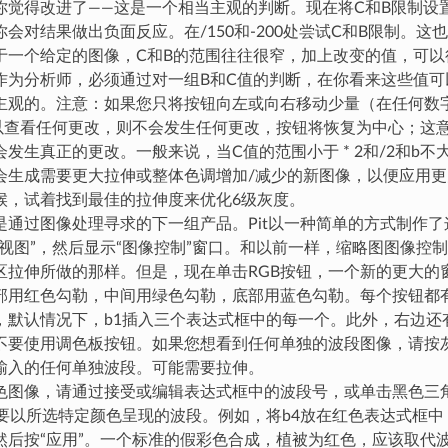
觉得改进了——这是一个相当主观的判断。现在将C和B限制设置为 *
会对结果做出负面反应。在/150和-200处尝试C和B限制。这
于一个给定的图像，C和B的范围往往很窄，加上改变的值，可以
作为分析师，必须通过对一组B和C值的判断，在你看来这些值可
主观的。注意：如果您只将按钮向左或向右移动少量（在任何数
”以查看任何更改，则不会发生任何更改，按钮将恢复为中心；这
发生真正的更改。一般来说，当C值的范围小于 * 2和/2和b不大
会生成需要更大拉伸或整体色调增加/减少的新图像，以便应用
候，试着找到最佳的拉伸度来优化6级灰度。
是通过图像处理寻求的下一组产品。Pit以一种简单的方式制作
“视图”，然后显示“图像控制”窗口。和以前一样，缩略图图像控
区拉伸所做的那样。但是，现在单击RGB按钮，一个新的更大的
部用红色勾勒，中间用绿色勾勒，底部用蓝色勾勒。每个按钮都有
，默认情况下，b1插入三个表达式框中的每一个。此外，右边还
不要使用调色板按钮。如果您想看到任何单独的波段图像，请按
输入的任何单独波段。可能需要拉伸。
色图像，请通过接受或编辑表达式框中的波段号，或单击黑色三
择要以所选特定颜色呈现的波段。例如，将b4放在红色表达式框中，
然后按“应用”。一个标准的假彩色合成，植被为红色，应该取代