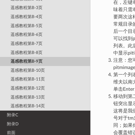
在，左键
遥感教程第B-3页
味着只需
遥感教程第B-4页
要两次这
常规目录的
遥感教程第B-5页
后一个目录
遥感教程第B-6页
可以找到p
遥感教程第B-7页
列表。此
遥感教程第B-8页
中显示pi
注意：您
遥感教程第B-9页
pitmim
遥感教程第B-10页
第一个列
遥感教程第B-11页
维夫以南
遥感教程第B-12页
单击Enter
移动到第
遥感教程第B-13页
钮突出显示
遥感教程第B-14页
这将是我
附录C
号对于tm
附录D
同；如果
会覆盖错误
前面