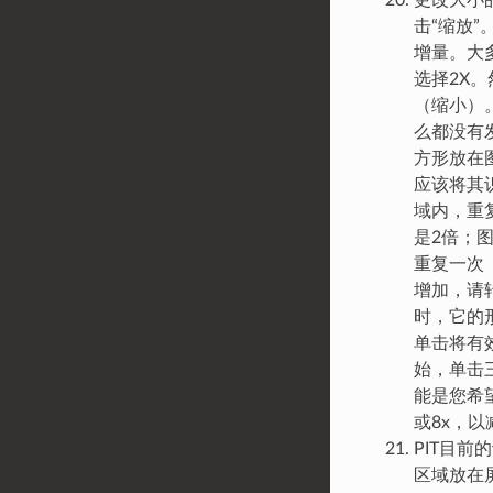
更改大小
击“缩放”
增量。大
选择2X
（缩小）
么都没有
方形放在
应该将其
域内，重
是2倍；
重复一次
增加，请
时，它的
单击将有
始，单击
能是您希
或8x，
PIT目
区域放在