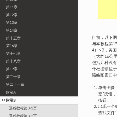
第11章
第12章
第13章
第14章
目前，以下图
第十五章
与本教程第1
第16章
4）NB，美
第十七章
（大约16公
第十八章
包括几种没有
什杜德镇位于
第19章
缩略图窗口中
第二十章
第二十一章
单击图像
附录A
览”按钮，
按钮。
附录B
出现一个标记
遥感教程第B-1页
查找文件“
遥感教程第B-2页