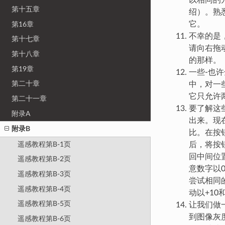
以相同的
第十五章
绍）。熟
它。
第16章
不幸的是
第十七章
请向右拖
第十八章
的那样。
第19章
一些-也
第二十章
中，对一
它只允许
第二十一章
要了解这
附录A
出来。现
附录B
比。在按钮
遥感教程第B-1页
后，将按钮
回中间位
遥感教程第B-2页
意数字以
遥感教程第B-3页
尝试相同
遥感教程第B-4页
动以+10
遥感教程第B-5页
让我们做一
到图像灰
遥感教程第B-6页