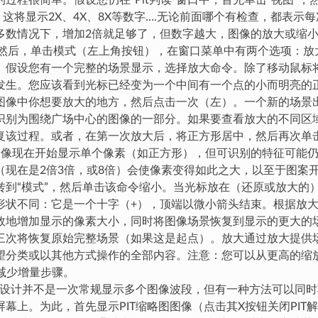
的过程很简单。假设您仍在“Pit判读”窗口中，首先单击“视图”
。这将显示2X、4X、8X等数字….无论前面哪个有检查，都表示
多数情况下，增加2倍就足够了，但数字越大，图像的放大或缩
。然后，单击模式（左上角按钮），在窗口菜单中有两个选项：放
。假设您有一个完整的场景显示，选择放大命令。除了移动鼠标
发生。您应该看到光标已经变为一个中间有一个点的小而明亮的
图像中你想要放大的地方，然后点击一次（左）。一个新的场景
识别为围绕广场中心的图像的一部分。如果要查看放大的不同区
复该过程。或者，在第一次放大后，将正方形居中，然后再次单
图像现在开始显示单个像素（如正方形），但可识别的特征可能
（现在是2倍3倍，或8倍）会使像素变得如此之大，以至于图案
转到“模式”，然后单击该命令缩小。当光标放在（还原或放大的
形状不同：它是一个十字（+），顶端以微小箭头结束。根据放
效地增加显示的像素大小，同时将图像场景恢复到显示的更大的场
三次将恢复原始完整场景（如果这是起点）。放大通过放大提供
望分类或以其他方式操作的全部内容。注意：您可以从更高的缩放
以减少增量步骤。
前的设计并不是一次常规显示多个图像波段，但有一种方法可以同
屏幕上。为此，首先显示PIT缩略图图像（点击其X按钮关闭PIT