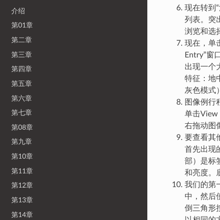
现在转到“
介绍
列表。突出
第01章
浏览和选择
第二章
现在，单
第三章
Entry
出现一个
第四章
特征：地
第五章
灰色模式
第六章
图像例行
第七章
单击Vie
右拖动图
第08章
要查看其
第九章
首先出现
第10章
部）是标
第11章
和亮度。
我们的第
第12章
中，然后
第13章
倒三角形
第14章