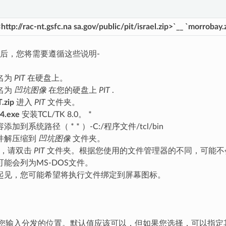
 <http://rac-nt.gsfc.na sa.gov/public/pit/israel.zip>`__ `morrobay
后，您将需要遵循这些说明-
名为
PIT
在硬盘上。
名为
凹坑图像
在您的硬盘上
PIT
.
T.zip
进入
PIT
文件夹。
04.exe
安装TCL/TK 8.0。 *
加到系统路径（ * * ）-C:/程序文件/tcl/bin
件解压缩到
凹坑图像
文件夹。
T，请双击
PIT
文件夹。根据您使用的文件管理器的不同，可能不会显
能会列为MS-DOS文件。
起见，您可能希望将执行文件绑定到屏幕图标。
求您输入分发的位置。默认值应该可以，但如果您选择，可以指