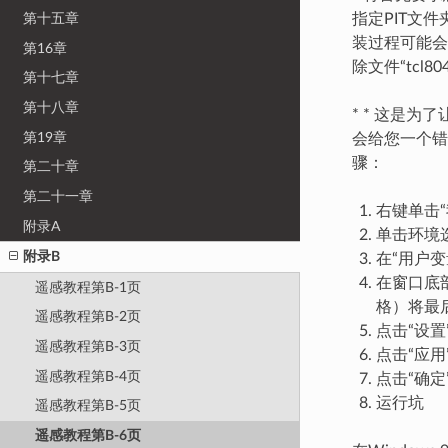
指定PIT文件
第十五章
装过程可能会
第16章
除文件“tcl804
第十七章
第十八章
* * 这是为
第19章
会给您一个错误
骤：
第二十章
第二十一章
右键单击“
附录A
单击环境
附录B
在“用户
在窗口底部的
遥感教程第B-1页
格）将最
遥感教程第B-2页
点击“设置
遥感教程第B-3页
点击“应用
遥感教程第B-4页
点击“确定
运行坑
遥感教程第B-5页
遥感教程第B-6页