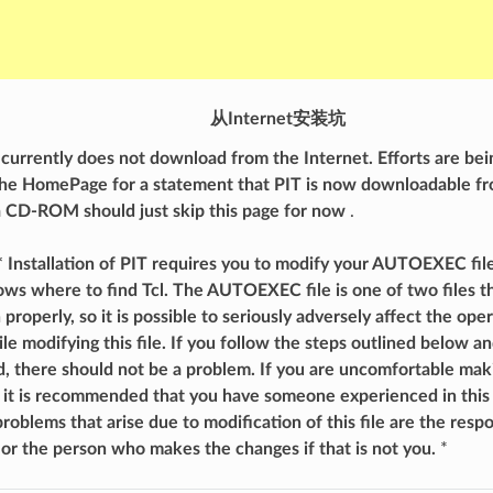
从Internet安装坑
urrently does not download from the Internet. Efforts are bei
 the HomePage for a statement that PIT is now downloadable f
a CD-ROM should just skip this page for now
.
nstallation of PIT requires you to modify your AUTOEXEC file
ws where to find Tcl. The AUTOEXEC file is one of two files t
properly, so it is possible to seriously adversely affect the ope
e modifying this file. If you follow the steps outlined below a
d, there should not be a problem. If you are uncomfortable ma
 it is recommended that you have someone experienced in this 
roblems that arise due to modification of this file are the respo
 or the person who makes the changes if that is not you.
*