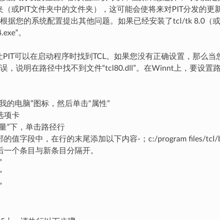
夹（或PIT文件夹中的文件夹），这可能会使将来对PIT分发的更新复杂化
根据您的系统配置提出其他问题。如果已经安装了tcl/tk 8.0
.exe”。
了让PIT可以在启动程序时找到TCL。如果您没有正确设置，那么当
，说明在路径中找不到文件“tcl80.dll”。在Winnt上，要设
我的电脑”图标，然后单击“属性”
选项卡
变量”下，单击路径行
值字段中，在行的末尾添加以下内容-；c:/program files/tcl
后一个条目与新条目分隔开。
”
”
”