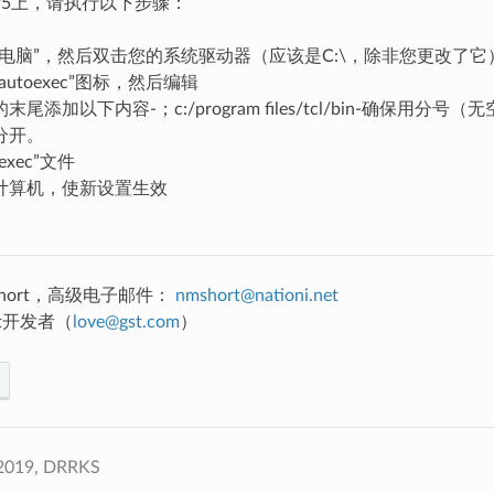
s 95上，请执行以下步骤：
的电脑”，然后双击您的系统驱动器（应该是C:\，除非您更改了它
utoexec”图标，然后编辑
尾添加以下内容-；c:/program files/tcl/bin-确保用分
分开。
exec”文件
计算机，使新设置生效
M.Short，高级电子邮件：
nmshort
@
nationi
.
net
Pit开发者（
love
@
gst
.
com
）
 2019, DRRKS