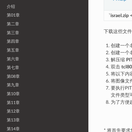
介绍
第01章
`israel.zip
第二章
下载这些文件
第三章
第四章
创建一个
第五章
创建一个
第六章
解压缩
PI
双击
tcl8
第七章
将以下内容添
第08章
将图像文
第九章
要执行PI
第10章
文件类型可
为了方便
第11章
第12章
第13章
第14章
* 将首先要