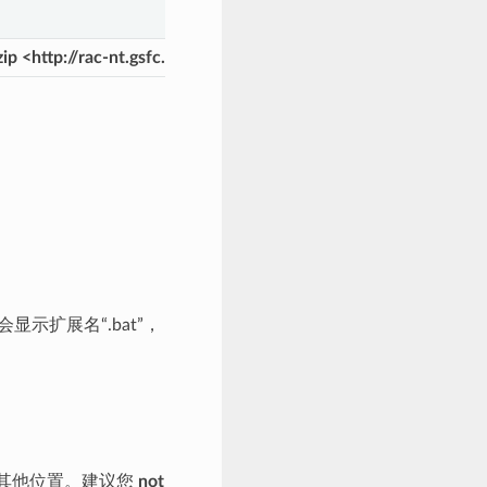
.zip <http://rac-nt.gsfc.na sa.gov/public/pit/morrobay.zip>`__ `nb
示扩展名“.bat”，
定其他位置。建议您
not