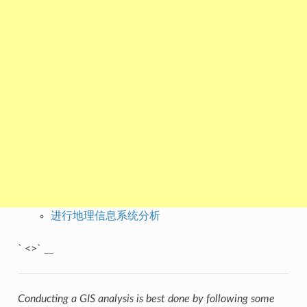
进行地理信息系统分析
` <>` __
Conducting a GIS analysis is best done by following some