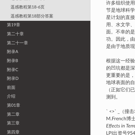
许多组织使用
遥感教程第18-6页
节是地球科学
遥感教程第18部分答案
星计划的直接
用、水文学、
第19章
面。不幸的是
第二十章
功。因此，由
第二十一章
是由于地质现
附录A
附录B
根据这一经验
的凹坑都是深
附录C
更重要的是，
附录D
地球表面的自
前面
（正如它们已
介绍
测到。
第01章
` <>` 
第二章
M.Frenc
第三章
Effects in Ter
第四章
LPI出资号95