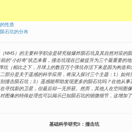
的性质
陨石坑的分布
（NMS）的主要科学职业是研究核爆炸陨石坑及其自然对应的
年前的“小好奇”状态来看，撞击坑现在已被提升为三个最重要的
个弹坑（相比之下，月球上的数百万个弹坑存活下来是因为构造和
二部分是关于遥感的科学应用，将深入探讨三个主题：1）如何
别撞击陨石坑；3）遥感能帮助发现更多的陨石坑吗？在他从事
在寻找新的卫星，但最后却一无所获。然而，其他人在空间图像
对图像的特殊处理也可以揭示已知陨石坑的细微细节，这增加了
基础科学研究II：撞击坑