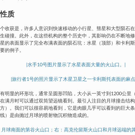
性质
个收获是，许多人意识到快速移动的小行星、彗星和大型陨石在
生碰撞。此外，在这些机构的整个历史中，其影响仍在不断地修
星的表面显示了完全布满表面的陨石坑：水星（顶部）和卡利斯
要的例子。
|水手10号图片显示了水星表面大量的火山口。|
|旅行者1号的照片显示了木星卫星之一卡利斯托表面的麻点
有明显的环形坑，通常呈圆形凹陷，大小从一英寸到1200公里（
在满月时可以通过双筒望远镜看到。最引人注目的月球撞击结构
方）。我们可以很容易地看到，它是肉眼几乎可以看到的巨大条
线）是由抛过月球的喷射物沉积物造成的。
：月球南面的第谷火山口；右：高克伦留斯火山口和月球远端的其