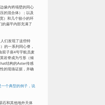
边缘内坍塌壁的同心
压的混合体）；以及
英里宽）和几个较小的环
们的扁平内部充满了
，人们发现了这些特
非）的一系列同心脊，
由双子座4号宇航员麦
英岩脊成为弓形（倾
t结构的Aster传感
可能性的现场证据，并确
是一个典型的例子，说
陨石和其他地外天体