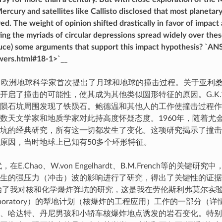
Mercury and satellites like Callisto disclosed that most planeta
red. The weight of opinion shifted drastically in favor of impac
ing the myriads of circular depressions spread widely over the
uce) some arguments that support this impact hypothesis? `
ers.html#18-1>`__
，欧洲地球科学家首次提出了月球和地球的撞击过程。关于亚利
开启了撞击的可能性，使其成为其他类似圆形特征的原因。G.K
陨石坑周围发现了铁陨石。鲍德温和其他人的工作使撞击过程作
数天文学家和地质学家对此持高度怀疑态度。1960年，随着尤金
坑的经典研究，所有这一切都发生了变化。这项研究揭示了撞击
原因，当时地球上已知有50多个环形特征。
，在E.Chao、W.von Engelhardt、B.M.French等的关
生的强压力（冲击）波的影响进行了研究，得出了关键性的证据。
始了我对核和化学爆炸弹坑的研究，这是我在劳伦斯利弗莫尔实验室（
re Laboratory）的犁地计划（核爆炸的工程应用）工作的一部分（
、哈达特、丹尼男孩和小轿车核爆炸地点诱发的岩石变化。特别是