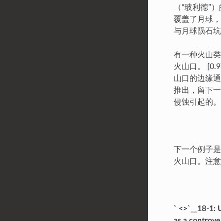
（“玻利德”
覆盖了月球，
与月球陨石坑
有一种火山类型
火山口。 [0
山口的边缘通
推出，留下一
侵蚀引起的。
下一个例子是
火山口。注意
` <>`__18-1: 
as a controve