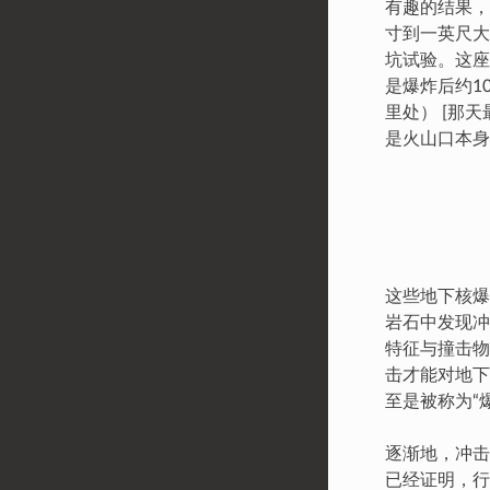
有趣的结果，
寸到一英尺大
坑试验。这座
是爆炸后约1
里处） [那
是火山口本身
这些地下核爆
岩石中发现冲
特征与撞击物
击才能对地下
至是被称为“
逐渐地，冲击
已经证明，行