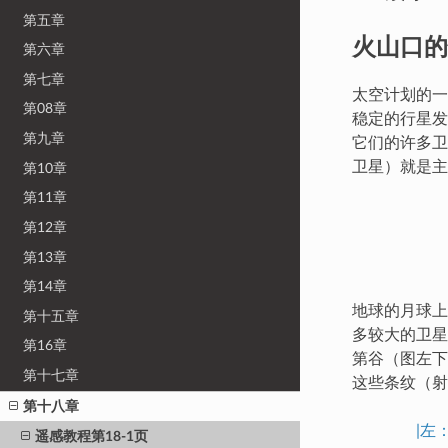
第五章
火山口的
第六章
第七章
太空计划的一
第08章
稳定的行星发
第九章
它们的许多卫
卫星）就是主
第10章
第11章
第12章
第13章
第14章
地球的月球上
第十五章
多较大的卫星
第16章
第谷（图左下
第十七章
这些条纹（射
第十八章
|左
遥感教程第18-1页