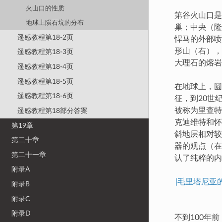
火山口的性质
第谷火山口是
地球上陨石坑的分布
巢；中央（隆
遥感教程第18-2页
悍马的外部喷射
形山（右），
遥感教程第18-3页
大理石的熔岩
遥感教程第18-4页
遥感教程第18-5页
在地球上，圆
遥感教程第18-6页
征，到20世
被称为里查特
遥感教程第18部分答案
克迪维特和怀
第19章
斜地层相对较软
第二十章
器的观点（在
第二十一章
认了纯粹的内
附录A
|毛里塔尼
附录B
附录C
附录D
不到100年