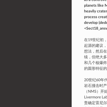
planets like 
heavily crate
process creat
develop (ded
<Sect18_answ
在19世纪初
起源的建议，
想法，然后在
续，但绝大多
和几个核爆炸
的圆形特征的
20世纪60年代
岩石撞击时产
（NMS）开
Livermo
责确定雷尼尔