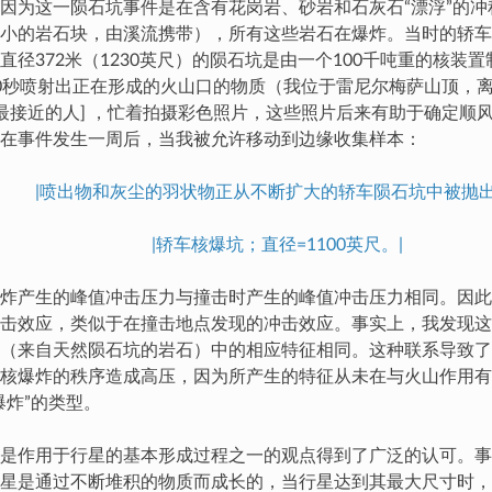
因为这一陨石坑事件是在含有花岗岩、砂岩和石灰石“漂浮”的冲
小的岩石块，由溪流携带），所有这些岩石在爆炸。当时的轿车
直径372米（1230英尺）的陨石坑是由一个100千吨重的核装
0秒喷射出正在形成的火山口的物质（我位于雷尼尔梅萨山顶，离
天最接近的人] ，忙着拍摄彩色照片，这些照片后来有助于确定顺
在事件发生一周后，当我被允许移动到边缘收集样本：
|喷出物和灰尘的羽状物正从不断扩大的轿车陨石坑中被抛出
|轿车核爆坑；直径=1100英尺。|
炸产生的峰值冲击压力与撞击时产生的峰值冲击压力相同。因此
击效应，类似于在撞击地点发现的冲击效应。事实上，我发现这
（来自天然陨石坑的岩石）中的相应特征相同。这种联系导致了
核爆炸的秩序造成高压，因为所产生的特征从未在与火山作用有
爆炸”的类型。
是作用于行星的基本形成过程之一的观点得到了广泛的认可。事
星是通过不断堆积的物质而成长的，当行星达到其最大尺寸时，