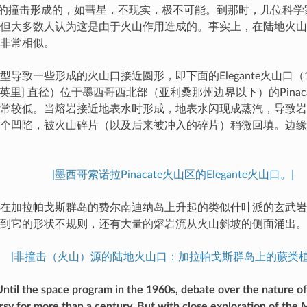
）的撞击形成的，如彗星，不现实，极不可能。到那时，几位科学
但大多数人认为这是由于火山作用造成的。事实上，在陆地火山
非常相似。
导致一些形成的火山口接近圆形，即下面的Elegante火山口（1.5
.9英里] 直径）位于墨西哥西北部（亚利桑那州边界以下）的Pina
常较低。当熔岩接近地表水时形成，地表水闪现成蒸汽，导致岩
个凹陷，被火山碎片（以及后来被冲入的碎片）稍微回填。边缘
|墨西哥索诺拉Pinacate火山区的Elegante火山口。|
在加拉帕戈斯群岛的费尔南迪纳岛上升起的类似什叶派的玄武岩
到它的形状不规则，还有大量的熔岩流从火山斜坡的侧面涌出。
|非撞击（火山）源的陆地火山口：加拉帕戈斯群岛上的蕨类植
Until the space program in the 1960s, debate over the nature of
rsy for more than a century. But with close exploration of the