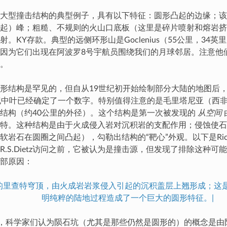
大型撞击结构的典型例子，具有以下特征：圆形凸起的边缘；该
起）峰；粗糙、不规则的火山口底板（这里是碎片喷射和熔岩挤
。KY存款。典型的远侧环形山是Goclenius（55公里，34
因为它们出现在阿波罗8号宇航员围绕我们的月球邻居。注意他
。
形结构是罕见的，但自从19世纪初开始绘制部分大陆的地图后
纪中叶已经确定了一个数字。特别值得注意的是毛里塔尼亚（西
结构（约40公里的外径）。这个结构是第一次被发现的
从空间
特。这种结构是由于火成侵入岩对沉积岩的支配作用；侵蚀使石
岩石在圆圈之间凸起），勾勒出结构的“靶心”外观。以下是Richa
R.S.Dietz访问之前，它被认为是撞击源，但发现了排除这种
部原因：
亚的里查特穹顶，由火成岩岩浆侵入引起的沉积盖层上翘形成；这
明纯粹的陆地过程造成了一个巨大的圆形特征。|
前，科学家们认为陨石坑（尤其是那些仍然是圆形的）的概念是由