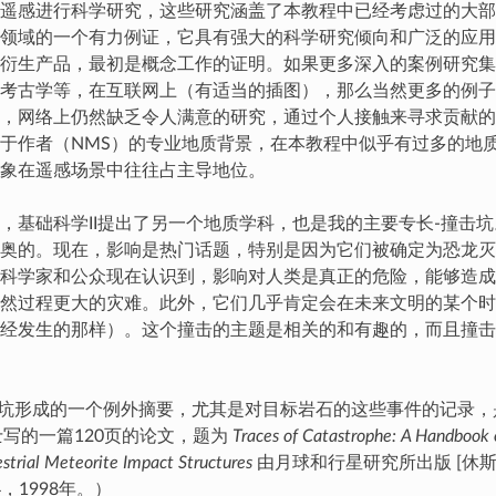
遥感进行科学研究，这些研究涵盖了本教程中已经考虑过的大部
领域的一个有力例证，它具有强大的科学研究倾向和广泛的应用
衍生产品，最初是概念工作的证明。如果更多深入的案例研究集
考古学等，在互联网上（有适当的插图），那么当然更多的例子
，网络上仍然缺乏令人满意的研究，通过个人接触来寻求贡献的
于作者（NMS）的专业地质背景，在本教程中似乎有过多的地
象在遥感场景中往往占主导地位。
，基础科学II提出了另一个地质学科，也是我的主要专长-撞击
奥的。现在，影响是热门话题，特别是因为它们被确定为恐龙灭
科学家和公众现在认识到，影响对人类是真正的危险，能够造成
然过程更大的灾难。此外，它们几乎肯定会在未来文明的某个时
经发生的那样）。这个撞击的主题是相关的和有趣的，而且撞击
_（撞击坑形成的一个例外摘要，尤其是对目标岩石的这些事件的记录，是
h博士写的一篇120页的论文，题为
Traces of Catastrophe: A Handbook
restrial Meteorite Impact Structures
由月球和行星研究所出版 [休斯
4，1998年。）