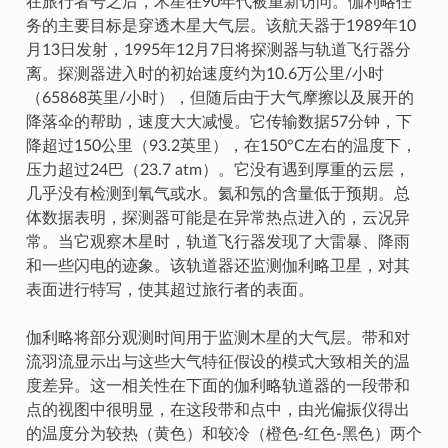
在旅行者号之后，木星在90年代被重新访问。伽利略任
务的主要目标是穿透木星大气层。该航天器于1989年10
月13日发射，1995年12月7日将探测器与轨道飞行器分
离。探测器进入时的初始速度约为10.6万公里/小时
（65868英里/小时），但随后由于大气摩擦以及展开的
降落伞的帮助，速度大大减慢。它传输数据57分钟，下
降超过150公里（93.2英里），在150°C左右的温度下，
压力超过24巴（23.7 atm）。它没有遇到厚重的云层，
几乎没有检测到氧气或水。氦和氖的含量低于预期。总
体数据表明，探测器可能是在异常热点进入的，云况异
常。当它观察木星时，轨道飞行器发现了大雷暴、降雨
和一些闪电的迹象。该轨道器还监测伽利略卫星，对其
表面进行特写，使其超过旅行者的表面。
伽利略将部分观测时间用于监测木星的大气层。带和对
流羽流显示出与这些大气特征假设的模式大致相关的温
度差异。这一相关性在下面的伽利略轨道器的一段带和
点的视图中很明显，在这段带和点中，由光偏振仪得出
的温度分为较热（黄色）和较冷（橙色-红色-黑色）两个