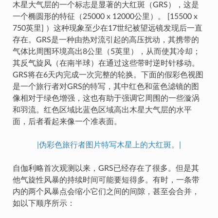
木星大气层的一个标志是显著的大红斑（GRS），这是
一个椭圆形的特征（25000 x 12000公里）。 [15500 x
750英里] ）这种现象至少在17世纪被望远镜发现后一直
存在。GRS是一种由热对流引起的高压扰动，其携带的
气体比周围环境高出8公里（5英里），从而使其冷却；
其反气旋风（在南半球）在通过这些带时逆时针移动。
GRS将在6天内完成一次完整的轮换。下面的假彩色视图
是一个旅行者对GRS的特写，其中红色和蓝色滤镜的图
像相对于绿色增强，这也有助于强调它周围的一些漩涡
和羽流。红色区域比蓝色区域高出木星大气层的水平
面，后者看起来像一个准表面。
|伪彩色旅行者图片特写木星上的大红斑。|
自伽利略首次观测以来，GRS已经存在了很多。但是其
他气旋性风暴的持续时间可能要短得多。有时，一条带
内的两个风暴点会缩小它们之间的间隙，甚至会合并，
如以下顺序所示：