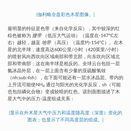
|伽利略全盘彩色木星图像。|
最明显的特征是色带（来自化学反应），其中较深的红
棕色被称为
腰带
（低压大气运动）（温度在-147°C左
右）越轻，越蓝
地带
（高压）（温度约-154°C）。在木
星的北半球，速度高达600公里/小时（420英里/小时）
的喷射风向西吹向区域南部和带北部，向东吹向区域北
部和带南部；这在南半球是相反的。全球云台包括一层
氨冰晶外层，在一层上面含有少量的亚硫酸氢铵
（nh:sub:
4
sh），在下面可能还有一层水冰晶层。带内的
上升流可能使NH
通过与阳光的光化学反应，sh（可能
4
也包括磷化合物）变成较暗的红色。该剖面图描述了木
星大气中的压力-温度组成关系：
|显示在外木星大气中压力和温度随高度（深度）变化的
图表；也显示了不同高度层的组成。|