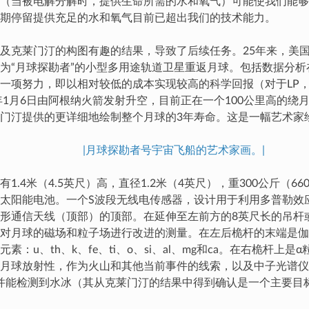
（当被电解分解时，提供生命所需的水和氧气）可能使我们能够
期停留提供充足的水和氧气目前已超出我们的技术能力。
及克莱门汀的构图有趣的结果，导致了后续任务。25年来，美
为“月球探勘者”的小型多用途轨道卫星重返月球。包括数据分析
一项努力，即以相对较低的成本实现较高的科学回报（对于LP，6
8年1月6日由阿根纳火箭发射升空，目前正在一个100公里高的绕
门汀提供的更详细地绘制整个月球的3年寿命。这是一幅艺术家
|月球探勘者号宇宙飞船的艺术家画。|
1.4米（4.5英尺）高，直径1.2米（4英尺），重300公斤（6
太阳能电池。一个S波段无线电传感器，设计用于利用多普勒效
形通信天线（顶部）的顶部。在延伸至左前方的8英尺长的吊杆
对月球的磁场和粒子场进行改进的测量。在左后桅杆的末端是伽
素：u、th、k、fe、ti、o、si、al、mg和ca。在右桅杆上
月球放射性，作为火山和其他当前事件的线索，以及中子光谱仪
并能检测到水冰（其从克莱门汀的结果中得到确认是一个主要目