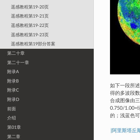
遥感教程第19-20页
遥感教程第19-21页
遥感教程第19-22页
遥感教程第19-23页
遥感教程第19部分答案
第二十章
第二十一章
附录A
附录B
如下一段所述
附录C
得的多波段数
附录D
合成图像由三幅
0.750/1.
前面
的；浅蓝色可
介绍
第01章
|阿里斯塔
第二章