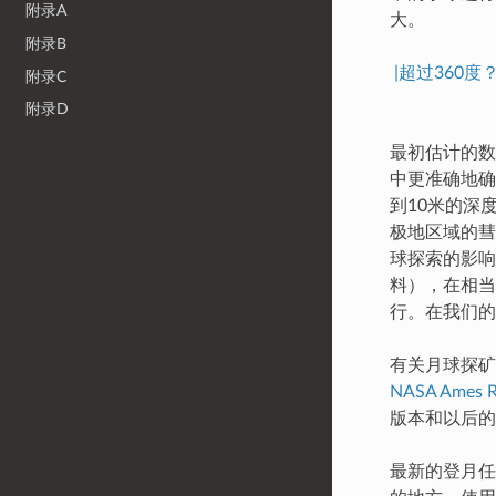
附录A
大。
附录B
|超过360
附录C
附录D
最初估计的数
中更准确地确定
到10米的深
极地区域的彗
球探索的影响
料），在相当
行。在我们的
有关月球探
NASA Ames R
版本和以后的
最新的登月任