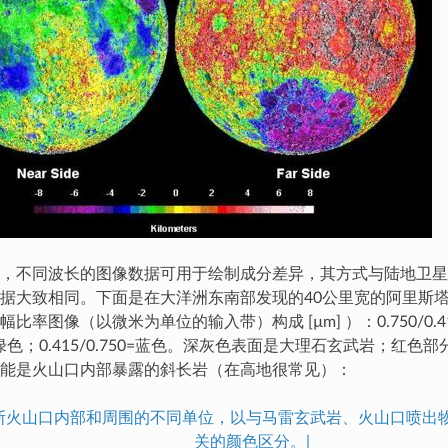
，不同波长的图像数据可用于绘制成分差异，其方式与陆地卫星
据大致相同。下面是在大洋洲东南部发现的40公里宽的阿里斯
比率图像（以微米为单位的输入带）构成 [µm] ）：0.750/0.4
00=绿色；0.415/0.750=蓝色。深灰色表面是大理石玄武岩；红色部分是
能是火山口内部暴露的斜长岩（在高地很常见）：
丘斯火山口内部和周围的不同单位，以与马雷玄武岩、火山口喷出
关的颜色区分。|