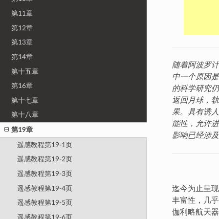
第11章
第12章
第13章
第14章
随着阿波罗计
第十五章
中一个原因是
第16章
的科学研究仍
返回月球，轨
第十七章
果。具有诱人
第十八章
能性，允许进
第19章
影响已经涉及
遥感教程第19-1页
遥感教程第19-2页
遥感教程第19-3页
遥感教程第19-4页
迄今为止呈现
丰富性，几乎
遥感教程第19-5页
伽利略航天器
遥感教程第19-6页