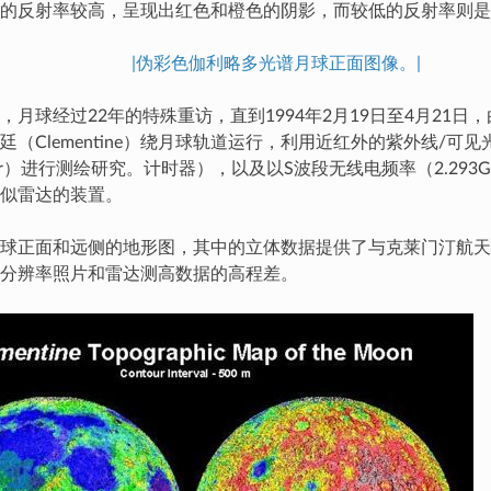
的反射率较高，呈现出红色和橙色的阴影，而较低的反射率则是
|伪彩色伽利略多光谱月球正面图像。|
，月球经过22年的特殊重访，直到1994年2月19日至4月21日
廷（Clementine）绕月球轨道运行，利用近红外的紫外线/可
ar）进行测绘研究。计时器），以及以S波段无线电频率（2.293GHz
似雷达的装置。
球正面和远侧的地形图，其中的立体数据提供了与克莱门汀航天
分辨率照片和雷达测高数据的高程差。