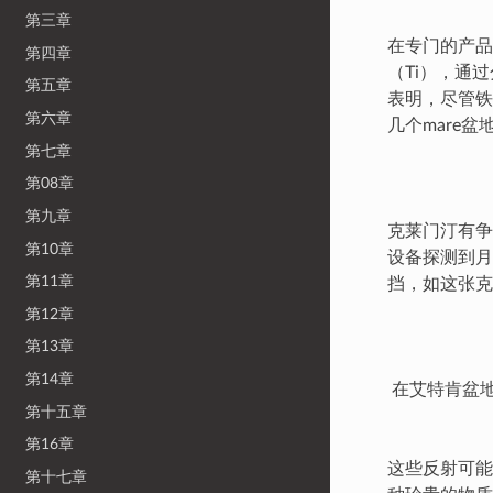
第三章
在专门的产品
第四章
（Ti），通过
第五章
表明，尽管铁
第六章
几个mare
第七章
第08章
第九章
克莱门汀有争
第10章
设备探测到月
第11章
挡，如这张克
第12章
第13章
第14章
在艾特肯盆
第十五章
第16章
这些反射可能
第十七章