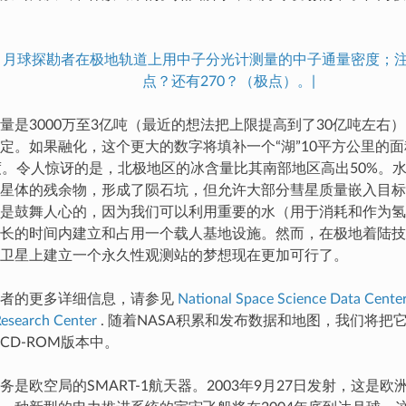
度？月球探勘者在极地轨道上用中子分光计测量的中子通量密度；注
点？还有270？（极点）。|
量是3000万至3亿吨（最近的想法把上限提高到了30亿吨左右
。如果融化，这个更大的数字将填补一个“湖”10平方公里的面积（3
度。令人惊讶的是，北极地区的冰含量比其南部地区高出50%。
星体的残余物，形成了陨石坑，但允许大部分彗星质量嵌入目标
是鼓舞人心的，因为我们可以利用重要的水（用于消耗和作为氢
长的时间内建立和占用一个载人基地设施。然而，在极地着陆技
卫星上建立一个永久性观测站的梦想现在更加可行了。
矿者的更多详细信息，请参见
National Space Science Data Cente
esearch Center
. 随着NASA积累和发布数据和地图，我们将把
CD-ROM版本中。
务是欧空局的SMART-1航天器。2003年9月27日发射，这是