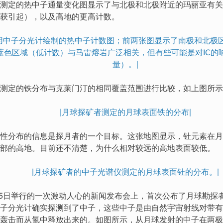
测定的热中子通量变化图显示了与北极和北极附近的玛丽亚有关
获引起），以及高地的更高计数。
者用中子分光计绘制的热中子计数图；前两张图显示了南极和北极
蓝色区域（低计数）与马雷熔岩广泛相关，但有些可能是对IC的
量）。|
测定的铁分布与克莱门汀的相同覆盖范围进行比较，如上图所示
|月球探矿者测定的月球表面铁的分布|
性分布的信息是探月者的一个目标。这张地图显示，钍元素在月
部的高地。目前还不清楚，为什么相对较远的高地表面较低。
|月球探矿者的中子光谱仪测定的月球表面钍的分布。|
3月5日举行的一次激动人心的新闻发布会上，首次公布了月球勘探
子分光计确实探测到了中子，这些中子是由自然宇宙射线对带有
轰击而从氢中释放出来的。如图所示，从月球发射的中子在两极