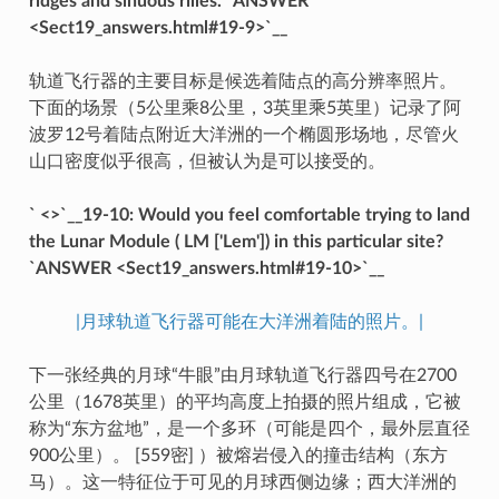
ridges and sinuous rilles. `ANSWER
<Sect19_answers.html#19-9>`__
轨道飞行器的主要目标是候选着陆点的高分辨率照片。
下面的场景（5公里乘8公里，3英里乘5英里）记录了阿
波罗12号着陆点附近大洋洲的一个椭圆形场地，尽管火
山口密度似乎很高，但被认为是可以接受的。
` <>`__19-10: Would you feel comfortable trying to land
the Lunar Module ( LM ['Lem']) in this particular site?
`ANSWER <Sect19_answers.html#19-10>`__
|月球轨道飞行器可能在大洋洲着陆的照片。|
下一张经典的月球“牛眼”由月球轨道飞行器四号在2700
公里（1678英里）的平均高度上拍摄的照片组成，它被
称为“东方盆地”，是一个多环（可能是四个，最外层直径
900公里）。 [559密] ）被熔岩侵入的撞击结构（东方
马）。这一特征位于可见的月球西侧边缘；西大洋洲的