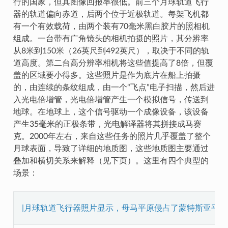
行的国家，但其图像回报率很低。前三个月球轨道飞行
器的轨道偏向赤道，后两个位于近极轨道。每架飞机都
有一个有效载荷，由两个装有70毫米黑白胶片的照相机
组成。一台带有广角镜头的相机拍摄的照片，其分辨率
从8米到150米（26英尺到492英尺），取决于不同的轨
道高度。第二台高分辨率相机将这些值提高了8倍，但覆
盖的区域要小得多。这些照片是作为底片在船上拍摄
的，由连续的条纹组成，由一个“飞点”电子扫描，然后进
入光电倍增管，光电倍增管产生一个模拟信号，传送到
地球。在地球上，这个信号驱动一个成像设备，该设备
产生35毫米的正极条带，光电解译器将其拼接成马赛
克。2000年左右，来自这些任务的照片几乎覆盖了整个
月球表面，导致了详细的地质图，这些地质图主要通过
叠加和横切关系来解释（见下页）。这里有四个典型的
场景：
|月球轨道飞行器照片显示，母马平原侵占了蒙特斯亚平宁