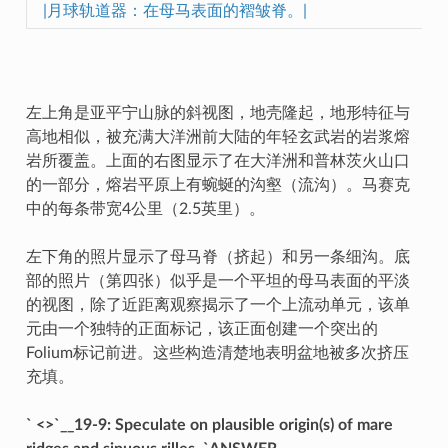
|月球轨道器：在母马表面的褶皱脊。|
左上角是亚平宁山脉的斜视图，地壳隆起，地形特征与
高地相似，被充满大洋洲前大陆的年轻玄武岩的岩浆熔
岩所覆盖。上面的右图显示了在大洋洲和普林茨火山口
的一部分，熔岩平原上有蜿蜒的沟壑（流沟）。马赛克
中的每条带宽4公里（2.5英里）。
左下角的照片显示了母马脊（挤起）和另一条细沟。底
部的照片（第四张）似乎是一个平坦的母马表面的平淡
的视图，除了近距离观察揭示了一个上流动单元，该单
元由一个独特的正面标记，该正面创建一个突出的
Folium标记前进。这些构造清楚地表明盆地被多次挤压
充填。
` <>`__19-9: Speculate on plausible origin(s) of mare