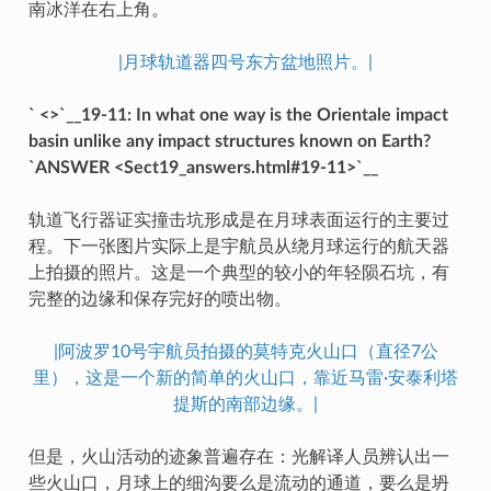
南冰洋在右上角。
|月球轨道器四号东方盆地照片。|
` <>`__19-11: In what one way is the Orientale impact
basin unlike any impact structures known on Earth?
`ANSWER <Sect19_answers.html#19-11>`__
轨道飞行器证实撞击坑形成是在月球表面运行的主要过
程。下一张图片实际上是宇航员从绕月球运行的航天器
上拍摄的照片。这是一个典型的较小的年轻陨石坑，有
完整的边缘和保存完好的喷出物。
|阿波罗10号宇航员拍摄的莫特克火山口（直径7公
里），这是一个新的简单的火山口，靠近马雷·安泰利塔
提斯的南部边缘。|
但是，火山活动的迹象普遍存在：光解译人员辨认出一
些火山口，月球上的细沟要么是流动的通道，要么是坍