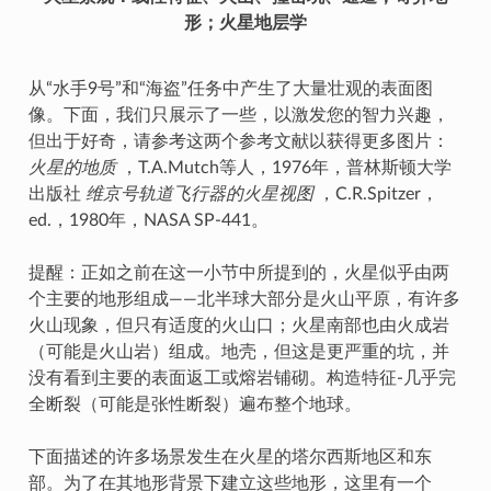
形；火星地层学
从“水手9号”和“海盗”任务中产生了大量壮观的表面图
像。下面，我们只展示了一些，以激发您的智力兴趣，
但出于好奇，请参考这两个参考文献以获得更多图片：
火星的地质
，T.A.Mutch等人，1976年，普林斯顿大学
出版社
维京号轨道飞行器的火星视图
，C.R.Spitzer，
ed.，1980年，NASA SP-441。
提醒：正如之前在这一小节中所提到的，火星似乎由两
个主要的地形组成——北半球大部分是火山平原，有许多
火山现象，但只有适度的火山口；火星南部也由火成岩
（可能是火山岩）组成。地壳，但这是更严重的坑，并
没有看到主要的表面返工或熔岩铺砌。构造特征-几乎完
全断裂（可能是张性断裂）遍布整个地球。
下面描述的许多场景发生在火星的塔尔西斯地区和东
部。为了在其地形背景下建立这些地形，这里有一个