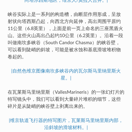
向塔尔西斯地区；维京人/莫拉人合并。|
峡谷实际上是一系列的构造槽，由断层作用形成，呈放
射状向塔西斯凸起，向西北方向延伸，高出周围平原约
11公里（6.8英里），上面是前一页上命名的三座黑盾火
山。这些火山高出凸起约10公里（6.2英里）。沿着一段
叫做南坎多峡谷（South Candor Chasma）的峡谷壁，
可以看到陡峭的斜坡，可能是被水蚀和基底滑坡堆积物
卷起的。
|自然色维京图像南坎多峡谷内的瓦尔斯马里纳里斯火
星。|
在瓦莱斯马里纳里斯（VallesMarineris）的一张幻灯片的
特写镜头中，我们可以看到大量碎片堆积的细节，这些
碎片是从陡峭的峡谷壁上剥离出来的。
|维京轨道飞行器的特写图片，瓦莱斯马里纳里斯内部，
沿斜坡的滑坡材料。|