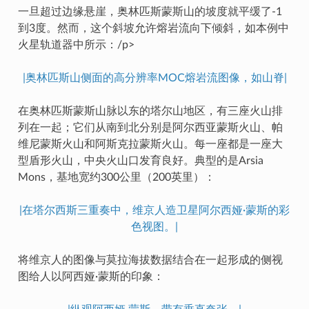
一旦超过边缘悬崖，奥林匹斯蒙斯山的坡度就平缓了-1
到3度。然而，这个斜坡允许熔岩流向下倾斜，如本例中
火星轨道器中所示：/p>
|奥林匹斯山侧面的高分辨率MOC熔岩流图像，如山脊|
在奥林匹斯蒙斯山脉以东的塔尔山地区，有三座火山排
列在一起；它们从南到北分别是阿尔西亚蒙斯火山、帕
维尼蒙斯火山和阿斯克拉蒙斯火山。每一座都是一座大
型盾形火山，中央火山口发育良好。典型的是Arsia
Mons，基地宽约300公里（200英里）：
|在塔尔西斯三重奏中，维京人造卫星阿尔西娅·蒙斯的彩
色视图。|
将维京人的图像与莫拉海拔数据结合在一起形成的侧视
图给人以阿西娅·蒙斯的印象：