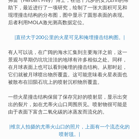
弗雷（Herbert Frey）博士，在他十几岁的女儿Erin的帮
助下，最近进行了一项研究，绘制了一张大面积可见和
现埋撞击结构的分布图，图中显示了圆形表面的表现。
后者利用MOLA激光测高数据定位。
|直径大于200公里的火星可见和掩埋撞击结构图。|
有人可以说，在广阔的海水汇集到主要海洋之前，这一
景观与早期仍坑坑洼洼的地球有许多相似之处。同样，
在月球表面上也可以看到掩埋的撞击结构。从那时起，
它们就被月球喷出物所覆盖。这可能意味着火星表面也
被散布在旧陨石坑上的喷射沉积物所覆盖。
一些火星撞击结构保留了保存完好的喷射层，显示出突
出的裂片，如在尤蒂火山口周围所见。喷射物很可能是
由于表面下富含二氧化碳的冰蒸发而流化的。
|维京人拍摄的尤蒂火山口的照片，上面有一个流态化的
喷射毯。|