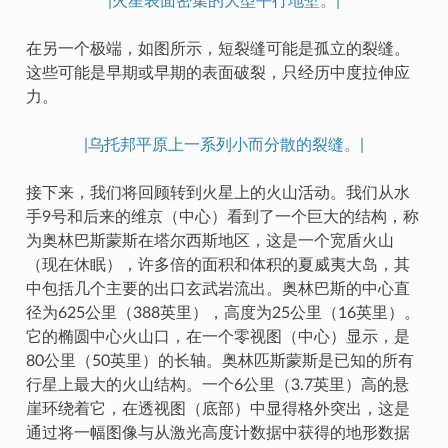
|火星表面密集的大型平行地堑。|
在另一个极端，如图所示，短裂缝可能是孤立的裂缝。
这些可能是早期或早期的表面破裂，只经历中度拉伸应
力。
|乌托邦平原上一系列小而分散的裂缝。|
接下来，我们将回顾转到火星上的火山活动。我们从水
手9号和后来的维京（中心）看到了一个巨大的结构，称
为奥林巴斯蒙斯在塔尔西斯地区，这是一个宽盾火山
（现在休眠），许多倍的面积和体积的夏威夷大岛，其
中包括几个主要的出口玄武岩流出。奥林巴斯的中心直
径为625公里（388英里），高度为25公里（16英里）。
它的椭圆中心火山口，在一个零视图（中心）显示，是
80公里（50英里）的长轴。奥林匹斯蒙斯是已知的所有
行星上最大的火山结构。一个6公里（3.7英里）高的悬
崖环绕着它，在透视图（底部）中显得格外突出，这是
通过将一幅图像与从激光高度计数据中获得的地形数据