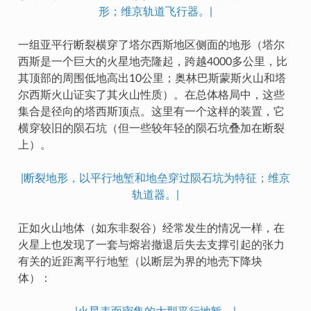
形；维京轨道飞行器。|
一组亚平行断裂横穿了塔尔西斯地区侧面的地形（塔尔
西斯是一个巨大的火星地壳隆起，跨越4000多公里，比
其顶部的周围低地高出10公里；奥林巴斯蒙斯火山和塔
尔西斯火山证实了其火山性质）。在总体格局中，这些
集合是径向的塔西斯顶点。这里有一个这样的装置，它
横穿较旧的陨石坑（但一些较年轻的陨石坑叠加在断裂
上）。
|断裂地形，以平行地堑和地垒穿过陨石坑为特征；维京
轨道器。|
正如火山地体（如东非裂谷）经常发生的情况一样，在
火星上也发现了一套与熔岩撤退后失去支撑引起的张力
有关的近距离平行地堑（以断层为界的地壳下降块
体）：