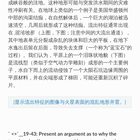
成峡谷般的洼地。这种地形可能与突发洪水期间的灾难
性冲刷有关。在地球上类似的一个例子是美国华盛顿州
中部的沟渠结痂，在自然解体后，一个巨大的湖泊被迅
速清空，几周后就形成了这种结痂。流出特征通常出现
在
混沌地形
（上图，下图；注意中间的大流出通道），
其中地表单元分裂成杂乱的块体和巨大的平板，在地下
水逸出后留在后面，导致失去支撑（一个称为“蓝宝石”的
过程）。我们认为，平原上的一个泪珠状地貌（下图）
是流线型（类似于空气动力学雕刻）成形的一个主要例
子，水自下而上的流动侵蚀了一个大陨石坑边缘周围的
平原材料，并在尖端形成了梯田，可能还重新沉积了碎
片。
|显示流出特征的图像与火星表面的混乱地形并置。|
` <>`__19-43: Present an argument as to why the