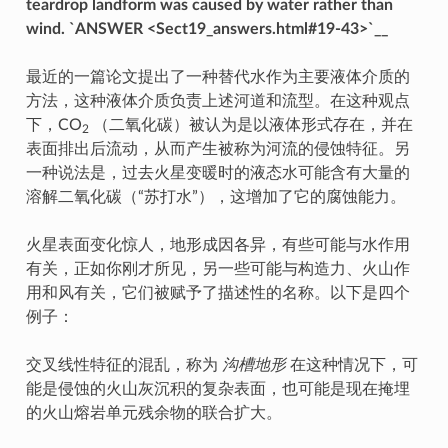
teardrop landform was caused by water rather than
wind. `ANSWER <Sect19_answers.html#19-43>`__
最近的一篇论文提出了一种替代水作为主要液体介质的
方法，这种液体介质负责上述河道和流型。在这种观点
下，CO
（二氧化碳）被认为是以液体形式存在，并在
2
表面排出后流动，从而产生被称为河流的侵蚀特征。另
一种说法是，过去火星变暖时的液态水可能含有大量的
溶解二氧化碳（“苏打水”），这增加了它的腐蚀能力。
火星表面变化惊人，地形成因各异，有些可能与水作用
有关，正如你刚才所见，另一些可能与构造力、火山作
用和风有关，它们被赋予了描述性的名称。以下是四个
例子：
交叉线性特征的混乱，称为
沟槽地形
在这种情况下，可
能是侵蚀的火山灰沉积的复杂表面，也可能是现在掩埋
的火山熔岩单元残余物的联合扩大。