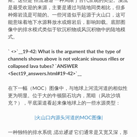
斯。这些是
径流通道
一种局限于古代景观的类型。溪流
是最受欢迎的来源，主要是通过与陆地同类相比，但多
种熔岩流是可能的。一些河道似乎起源于火山口，这可
能意味着地下水源释放水或熔岩后，影响卸载。底部图
像中的排水模式类似于软沉积物或风沉积物中的陆地模
式。
` <>`__19-42: What is the argument that the type of
channels shown above is not volcanic sinuous rilles or
collapsed lava tubes? `ANSWER
<Sect19_answers.html#19-42>`__
在下一幅（MOC）图像中，与地球上河流河道的相似性
更为明显。位于大的牛顿陨石坑内，黑暗（风吹沙填
充？），平底渠道看起来像地球上的一些水源类型：
|火山口内源头河道的MOC图像|
一种独特的排水系统
流出通道
它们通常是又宽又深，形