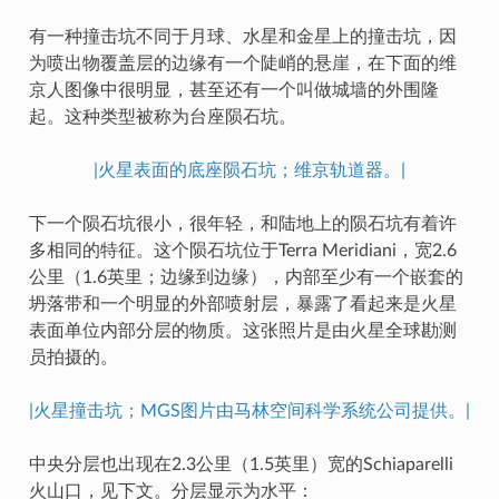
有一种撞击坑不同于月球、水星和金星上的撞击坑，因
为喷出物覆盖层的边缘有一个陡峭的悬崖，在下面的维
京人图像中很明显，甚至还有一个叫做城墙的外围隆
起。这种类型被称为台座陨石坑。
|火星表面的底座陨石坑；维京轨道器。|
下一个陨石坑很小，很年轻，和陆地上的陨石坑有着许
多相同的特征。这个陨石坑位于Terra Meridiani，宽2.6
公里（1.6英里；边缘到边缘），内部至少有一个嵌套的
坍落带和一个明显的外部喷射层，暴露了看起来是火星
表面单位内部分层的物质。这张照片是由火星全球勘测
员拍摄的。
|火星撞击坑；MGS图片由马林空间科学系统公司提供。|
中央分层也出现在2.3公里（1.5英里）宽的Schiaparelli
火山口，见下文。分层显示为水平：