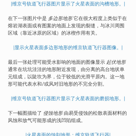
|维京号轨道飞行器图片显示了火星表面的沟槽地形。|
在下一张图片中是
多边形地形
它在很大程度上类似于在
熔岩湖表面或有图案的地面上发现的裂缝，与冰川周围
区域（靠近冰原的区域）的冰楔作用有关。
|显示火星表面多边形地形的维京轨道飞行器图像。|
最后一张处理可能受水影响的地面的图像显示
起伏地形
通常在坑坑洼洼的地形附近发现，由分离的高台地状单
元组成，以陡坎为界，位于较低的光滑平原内。这一地
形可能代表水和/或风对旧地形的不完全分割。
|维京号轨道飞行器图片显示了火星表面的磨损地形。|
下一幅图描绘了
侵蚀地形
由易受侵蚀的松散表面材料的
风蚀和放气可能形成的浅凹陷组成。
|火星表面的蚀刻地形；维京轨道飞行器|