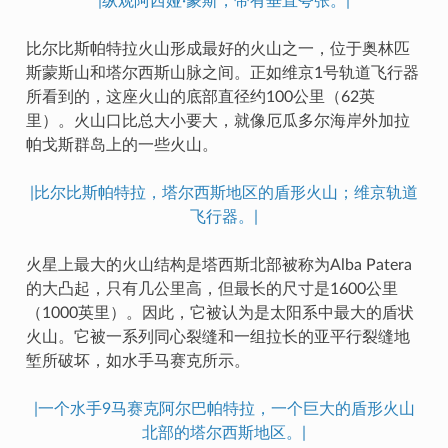
|纵观阿西娅·蒙斯，带有垂直夸张。|
比尔比斯帕特拉火山形成最好的火山之一，位于奥林匹
斯蒙斯山和塔尔西斯山脉之间。正如维京1号轨道飞行器
所看到的，这座火山的底部直径约100公里（62英
里）。火山口比总大小要大，就像厄瓜多尔海岸外加拉
帕戈斯群岛上的一些火山。
|比尔比斯帕特拉，塔尔西斯地区的盾形火山；维京轨道
飞行器。|
火星上最大的火山结构是塔西斯北部被称为Alba Patera
的大凸起，只有几公里高，但最长的尺寸是1600公里
（1000英里）。因此，它被认为是太阳系中最大的盾状
火山。它被一系列同心裂缝和一组拉长的亚平行裂缝地
堑所破坏，如水手马赛克所示。
|一个水手9马赛克阿尔巴帕特拉，一个巨大的盾形火山
北部的塔尔西斯地区。|