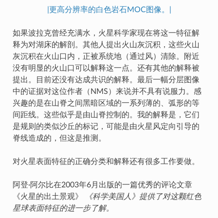
|更高分辨率的白色岩石MOC图像。|
如果波拉克曾经充满水，火星科学家现在将这一特征解
释为对湖床的解剖。其他人提出火山灰沉积，这些火山
灰沉积在火山口内，正被系统地（通过风）清除。附近
没有明显的火山口可以解释这一点。还有其他的解释被
提出。目前还没有达成共识的解释。最后一幅分层图像
中的证据对这位作者（NMS）来说并不具有说服力。感
兴趣的是在山脊之间黑暗区域的一系列薄的、弧形的等
间距线。这些似乎是由山脊控制的。我的解释是，它们
是规则的类似沙丘的标记，可能是由火星风定向引导的
脊线造成的，但这是推测。
对火星表面特征的正确分类和解释还有很多工作要做。
阿登·阿尔比在2003年6月出版的一篇优秀的评论文章
《火星的出土景观》
《科学美国人》提供了对这颗红色
星球表面特征的进一步了解。