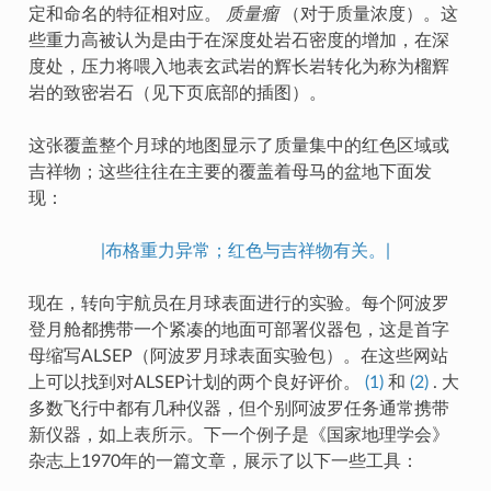
定和命名的特征相对应。
质量瘤
（对于质量浓度）。这
些重力高被认为是由于在深度处岩石密度的增加，在深
度处，压力将喂入地表玄武岩的辉长岩转化为称为榴辉
岩的致密岩石（见下页底部的插图）。
这张覆盖整个月球的地图显示了质量集中的红色区域或
吉祥物；这些往往在主要的覆盖着母马的盆地下面发
现：
|布格重力异常；红色与吉祥物有关。|
现在，转向宇航员在月球表面进行的实验。每个阿波罗
登月舱都携带一个紧凑的地面可部署仪器包，这是首字
母缩写ALSEP（阿波罗月球表面实验包）。在这些网站
上可以找到对ALSEP计划的两个良好评价。
(1)
和
(2)
. 大
多数飞行中都有几种仪器，但个别阿波罗任务通常携带
新仪器，如上表所示。下一个例子是《国家地理学会》
杂志上1970年的一篇文章，展示了以下一些工具：