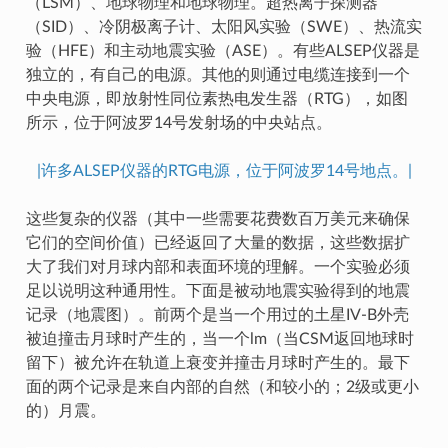
（LSM）、地球物理和地球物理。超热离子探测器
（SID）、冷阴极离子计、太阳风实验（SWE）、热流实
验（HFE）和主动地震实验（ASE）。有些ALSEP仪器是
独立的，有自己的电源。其他的则通过电缆连接到一个
中央电源，即放射性同位素热电发生器（RTG），如图
所示，位于阿波罗14号发射场的中央站点。
|许多ALSEP仪器的RTG电源，位于阿波罗14号地点。|
这些复杂的仪器（其中一些需要花费数百万美元来确保
它们的空间价值）已经返回了大量的数据，这些数据扩
大了我们对月球内部和表面环境的理解。一个实验必须
足以说明这种通用性。下面是被动地震实验得到的地震
记录（地震图）。前两个是当一个用过的土星IV-B外壳
被迫撞击月球时产生的，当一个lm（当CSM返回地球时
留下）被允许在轨道上衰变并撞击月球时产生的。最下
面的两个记录是来自内部的自然（和较小的；2级或更小
的）月震。