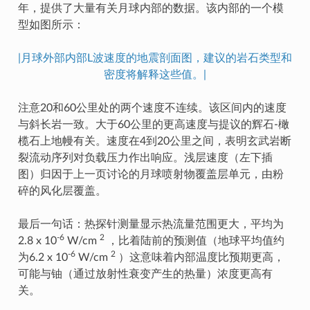
年，提供了大量有关月球内部的数据。该内部的一个模
型如图所示：
|月球外部内部L波速度的地震剖面图，建议的岩石类型和
密度将解释这些值。|
注意20和60公里处的两个速度不连续。该区间内的速度
与斜长岩一致。大于60公里的更高速度与提议的辉石-橄
榄石上地幔有关。速度在4到20公里之间，表明玄武岩断
裂流动序列对负载压力作出响应。浅层速度（左下插
图）归因于上一页讨论的月球喷射物覆盖层单元，由粉
碎的风化层覆盖。
最后一句话：热探针测量显示热流量范围更大，平均为
-6
2
2.8 x 10
W/cm
，比着陆前的预测值（地球平均值约
-6
2
为6.2 x 10
W/cm
）这意味着内部温度比预期更高，
可能与铀（通过放射性衰变产生的热量）浓度更高有
关。