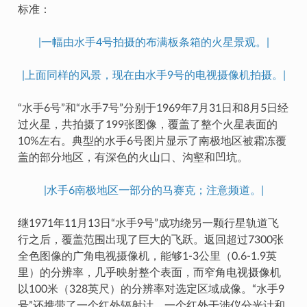
标准：
|一幅由水手4号拍摄的布满板条箱的火星景观。|
|上面同样的风景，现在由水手9号的电视摄像机拍摄。|
“水手6号”和“水手7号”分别于1969年7月31日和8月5日经
过火星，共拍摄了199张图像，覆盖了整个火星表面的
10%左右。典型的水手6号图片显示了南极地区被霜冻覆
盖的部分地区，有深色的火山口、沟壑和凹坑。
|水手6南极地区一部分的马赛克；注意频道。|
继1971年11月13日“水手9号”成功绕另一颗行星轨道飞
行之后，覆盖范围出现了巨大的飞跃。返回超过7300张
全色图像的广角电视摄像机，能够1-3公里（0.6-1.9英
里）的分辨率，几乎映射整个表面，而窄角电视摄像机
以100米（328英尺）的分辨率对选定区域成像。“水手9
号”还携带了一个红外辐射计、一个红外干涉仪分光计和