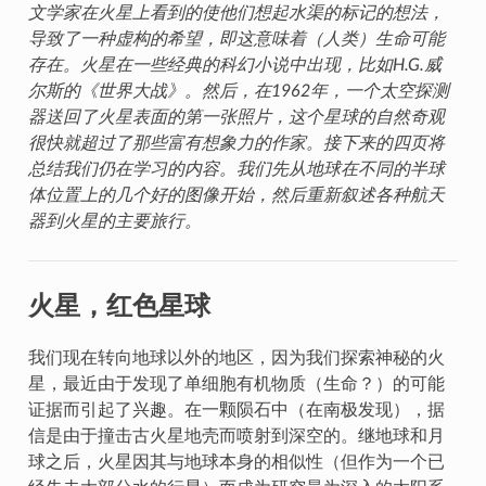
文学家在火星上看到的使他们想起水渠的标记的想法，
导致了一种虚构的希望，即这意味着（人类）生命可能
存在。火星在一些经典的科幻小说中出现，比如H.G.威
尔斯的《世界大战》。然后，在1962年，一个太空探测
器送回了火星表面的第一张照片，这个星球的自然奇观
很快就超过了那些富有想象力的作家。接下来的四页将
总结我们仍在学习的内容。我们先从地球在不同的半球
体位置上的几个好的图像开始，然后重新叙述各种航天
器到火星的主要旅行。
火星，红色星球
我们现在转向地球以外的地区，因为我们探索神秘的火
星，最近由于发现了单细胞有机物质（生命？）的可能
证据而引起了兴趣。在一颗陨石中（在南极发现），据
信是由于撞击古火星地壳而喷射到深空的。继地球和月
球之后，火星因其与地球本身的相似性（但作为一个已