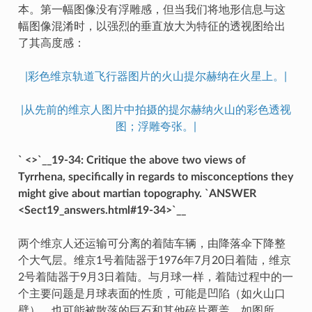
本。第一幅图像没有浮雕感，但当我们将地形信息与这
幅图像混淆时，以强烈的垂直放大为特征的透视图给出
了其高度感：
|彩色维京轨道飞行器图片的火山提尔赫纳在火星上。|
|从先前的维京人图片中拍摄的提尔赫纳火山的彩色透视
图；浮雕夸张。|
` <>`__19-34: Critique the above two views of
Tyrrhena, specifically in regards to misconceptions they
might give about martian topography. `ANSWER
<Sect19_answers.html#19-34>`__
两个维京人还运输可分离的着陆车辆，由降落伞下降整
个大气层。维京1号着陆器于1976年7月20日着陆，维京
2号着陆器于9月3日着陆。与月球一样，着陆过程中的一
个主要问题是月球表面的性质，可能是凹陷（如火山口
壁），也可能被散落的巨石和其他碎片覆盖，如图所