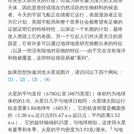
经失去大部分水的行星）而成为研究最为深入的太阳系
天体，因此是曾经或现在仍然活跃的生物材料的候选
者。今天的宇宙飞船正在绕着它运行，表面漫游者正在
为它计划，美国宇航局和整个世界社会都希望有足够的
证据证明它的特殊特性，以保证一个长期的计划，最终
使人类踏上它的表面。另一个引起人们对火星关注的原
因是，它有许多可以通过地球地质研究推断出来的特征
（以及一些没有陆地对应物的特征——由于完全没有海洋
和植被覆盖，这些特征很容易被“看到”。
如果您想快速浏览火星或图片，请访问以下四个网站：
(1)
，
(2)
，
(3)
，
(4)
火星的平均直径（6780公里 [4875英里] ）体积约为地球
体积的1/8。火星日几乎与地球日相同；火星绕太阳运行
轨道需要1.86地球年（685天）。它的轨道明显是椭圆形
的（1.38 a.u.近日点到1.67 a.u.远日点；平均距离1.52
a.u.）。它的旋转轴倾斜25度，与地球相似，这使得火星
3
有夏季和冬季。火星的平均密度为3.93克/厘米。
与地