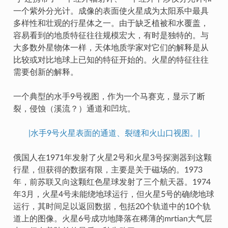
一个紫外分光计。成像的表面使火星成为太阳系中最具
多样性和壮观的行星体之一。由于缺乏植被和水覆盖，
容易看到的地质特征往往规模宏大，有时是独特的。与
大多数外星物体一样，天体地质学家对它们的解释是从
比较或对比地球上已知的特征开始的。火星的特征往往
需要创新的解释。
一个典型的水手9号视图，作为一个马赛克，显示了断
裂，侵蚀（溪流？）通道和凹坑。
|水手9号火星表面的通道、裂缝和火山口视图。|
俄国人在1971年发射了火星2号和火星3号探测器到这颗
行星，但获得的数据有限，主要是关于磁场的。1973
年，前苏联又向这颗红色星球发射了三个航天器。1974
年3月，火星4号未能绕地球运行，但火星5号的确绕地球
运行，其时间足以返回数据，包括20个轨道中的10个轨
道上的图像。火星6号成功地降落在稀薄的mrtian大气层