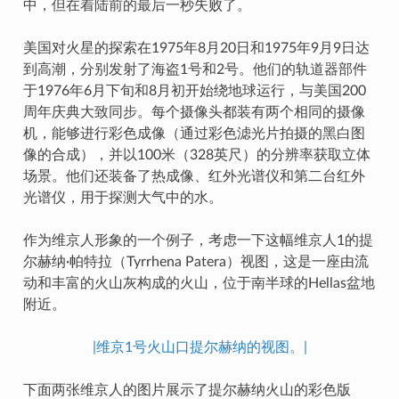
中，但在着陆前的最后一秒失败了。
美国对火星的探索在1975年8月20日和1975年9月9日达
到高潮，分别发射了海盗1号和2号。他们的轨道器部件
于1976年6月下旬和8月初开始绕地球运行，与美国200
周年庆典大致同步。每个摄像头都装有两个相同的摄像
机，能够进行彩色成像（通过彩色滤光片拍摄的黑白图
像的合成），并以100米（328英尺）的分辨率获取立体
场景。他们还装备了热成像、红外光谱仪和第二台红外
光谱仪，用于探测大气中的水。
作为维京人形象的一个例子，考虑一下这幅维京人1的提
尔赫纳·帕特拉（Tyrrhena Patera）视图，这是一座由流
动和丰富的火山灰构成的火山，位于南半球的Hellas盆地
附近。
|维京1号火山口提尔赫纳的视图。|
下面两张维京人的图片展示了提尔赫纳火山的彩色版