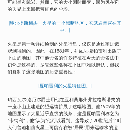
可能是玄武岩。然而，它的大小因时而变，因为风在它
的边界上来回携带红色的尘埃。
|锡尔提斯梅杰，火星的一个黑暗地区，玄武岩暴露在其
中。|
火星是第一颗详细绘制的外星行星，仅仅是通过望远镜
观测得到的。因此，在1881年，乔瓦尼·夏帕雷利出版了
下面的地图，其中他命名的许多特征在今天的命名法中
仍然是这样的。尽管这些名称在下图中难以辨认，但我
们复制了这张地图的历史重要性：
|夏帕雷利的火星特征图。|
珀西瓦尔·洛厄尔爵士用他在亚利桑那州弗拉格斯塔夫的
一座小山上建造的望远镜扩展了这幅地图。他1909年的
地图显示了大量近乎直线的线条，这是夏帕雷利称之为
“卡纳利”，他“认为”他可以看到。这导致了20世纪后半叶
人们普遍相信火星上可能存在被“居民”用来运输水的运