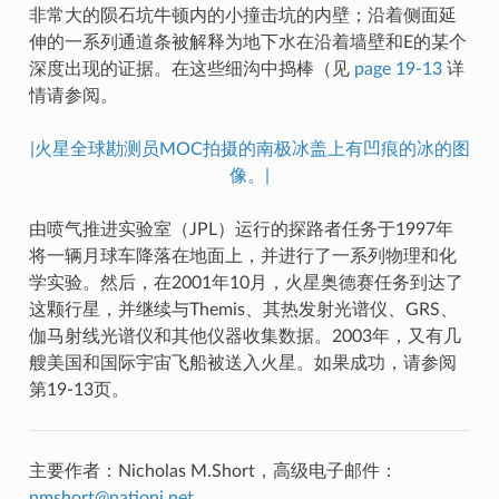
非常大的陨石坑牛顿内的小撞击坑的内壁；沿着侧面延
伸的一系列通道条被解释为地下水在沿着墙壁和E的某个
深度出现的证据。在这些细沟中捣棒（见
page 19-13
详
情请参阅。
|火星全球勘测员MOC拍摄的南极冰盖上有凹痕的冰的图
像。|
由喷气推进实验室（JPL）运行的探路者任务于1997年
将一辆月球车降落在地面上，并进行了一系列物理和化
学实验。然后，在2001年10月，火星奥德赛任务到达了
这颗行星，并继续与Themis、其热发射光谱仪、GRS、
伽马射线光谱仪和其他仪器收集数据。2003年，又有几
艘美国和国际宇宙飞船被送入火星。如果成功，请参阅
第19-13页。
主要作者：Nicholas M.Short，高级电子邮件：
nmshort
@
nationi
.
net