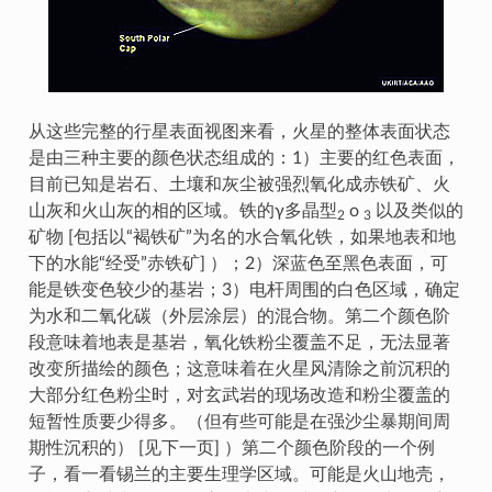
从这些完整的行星表面视图来看，火星的整体表面状态
是由三种主要的颜色状态组成的：1）主要的红色表面，
目前已知是岩石、土壤和灰尘被强烈氧化成赤铁矿、火
山灰和火山灰的相的区域。铁的γ多晶型
o
以及类似的
2
3
矿物 [包括以“褐铁矿”为名的水合氧化铁，如果地表和地
下的水能“经受”赤铁矿] ）；2）深蓝色至黑色表面，可
能是铁变色较少的基岩；3）电杆周围的白色区域，确定
为水和二氧化碳（外层涂层）的混合物。第二个颜色阶
段意味着地表是基岩，氧化铁粉尘覆盖不足，无法显著
改变所描绘的颜色；这意味着在火星风清除之前沉积的
大部分红色粉尘时，对玄武岩的现场改造和粉尘覆盖的
短暂性质要少得多。（但有些可能是在强沙尘暴期间周
期性沉积的） [见下一页] ）第二个颜色阶段的一个例
子，看一看锡兰的主要生理学区域。可能是火山地壳，