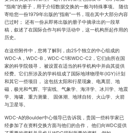
“指南”的册子，用于介绍数据交换的一般与特殊事项。 随信
寄给您一份1979年出版的“指南”一书，现在其中大部分内容
已过时； 还有一份从即将出版的册子中摘录出的一段草
稿，叙述了在国际合作与科学活动中，这一机构所起作用的
历史。
在这些附件中，您将了解到，由25个独立的中心组成的
WDC-A，WDC-B，WDC-C1和WDC-C2，它们由所在国
家的科学院领寻， 被设置在适当的科学机构中并由其提供
经费。它们所涉及的学科组成了国际地球物理年(IGY)计划
和其它一些项目， 这包括太阳和行星现象、电离层、地
磁，极光和气辉、宇宙线、气象学、海洋学、冰川学、地震
学、海啸、重力测量、 固体潮、地球自转、火山学、火箭
与卫星等。
WDC-A的Boulder中心领导已告诉我，贵国一些科学家已
经参加了在资料交换方面与他们的合作， 他们向WDC提供