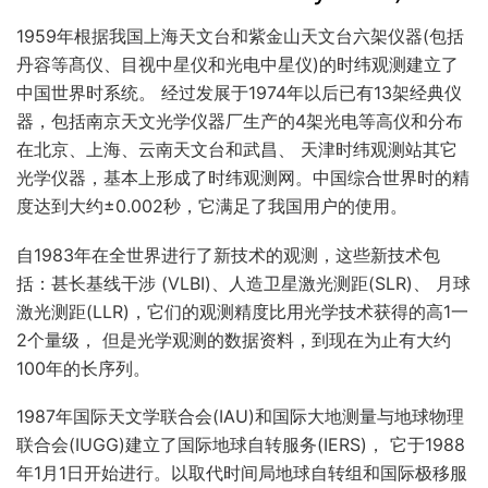
1959年根据我国上海天文台和紫金山天文台六架仪器(包括
丹容等髙仪、目视中星仪和光电中星仪)的时纬观测建立了
中国世界时系统。 经过发展于1974年以后已有13架经典仪
器，包括南京天文光学仪器厂生产的4架光电等高仪和分布
在北京、上海、云南天文台和武昌、 天津时纬观测站其它
光学仪器，基本上形成了时纬观测网。中国综合世界时的精
度达到大约±0.002秒，它满足了我国用户的使用。
自1983年在全世界进行了新技术的观测，这些新技术包
括：甚长基线干涉 (VLBI)、人造卫星激光测距(SLR)、 月球
激光测距(LLR)，它们的观测精度比用光学技术获得的高1一
2个量级， 但是光学观测的数据资料，到现在为止有大约
100年的长序列。
1987年国际天文学联合会(IAU)和国际大地测量与地球物理
联合会(IUGG)建立了国际地球自转服务(IERS)， 它于1988
年1月1日开始进行。以取代时间局地球自转组和国际极移服