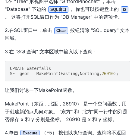
1.在 "Tree" 形视图中选择 "GiffordPinochet" ，单击
"Database" 下边的
。你也可以按键盘上的
SQL窗口
f2
。 这将打开SQL窗口作为 "DB Manager" 中的选项卡。
2.在SQL窗口中，单击
按钮清除 "SQL query" 文本
Clear
区域。
3.在 "SQL查询" 文本区域中输入以下查询：
UPDATE
Waterfalls
SET
geom
=
MakePoint
(
Easting
,
Northing
,
26910
);
让我们讨论一下MakePoint函数。
MakePoint（东距，北距，26910） 是一个空间函数，用
于创建新的点几何对象。 "东方" 和 "北方"同一行中的列是
否保存 x 和 y 分别是坐标。 26910 是 x 和 y 坐标。
4.单击
（F5） 按钮以执行查询。查询将不返回
Execute