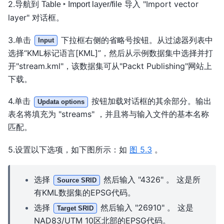
2.导航到
导入 "Import vector
Table ‣ Import layer/file
layer" 对话框。
3.单击
下拉框右侧的省略号按钮。从过滤器列表中
Input
选择“KML标记语言[KML]”，然后从示例数据集中选择并打
开"stream.kml"，该数据集可从"Packt Publishing"网站上
下载。
4.单击
按钮加载对话框的其余部分。输出
Updata options
表名将填充为 "streams" ，并且将与输入文件的基本名称
匹配。
5.设置以下选项，如下图所示：如
图 5.3
。
选择
然后输入 "4326" 。 这是所
Source SRID
有KML数据集的EPSG代码。
选择
然后输入 "26910" 。 这是
Target SRID
NAD83/UTM 10区北部的EPSG代码。