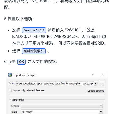
表名将填充为 "NF_roads" ，并将与输入文件的基本名称匹
配。
5.设置以下选项：
选择
然后输入 "26910" 。 这是
Source SRID
NAD83/UTM区域 10北的EPSG代码。因为我们不想
在导入期间更改坐标系， 所以不需要设置目标SRID。
选择
。
创建空间索引
6.点击
导入文件的按钮。
OK