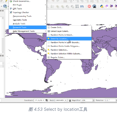
图 4.53
Select by location工具