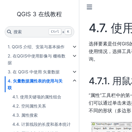
QGIS 3 在线教程
4.7.
使
搜索
+
Ctrl
K
选择要素是任何GI
1. QGIS 介绍、安装与基本操作
使用情况，选择工具
2. 在QGIS中使用影像与 栅格数
询。
据
3. 在 QGIS 中使用 矢量数据
4.7.1.
用鼠
4. 矢量数据属性表的使用与关
联
“属性”工具栏中的
4.1. 使用关键项的属性组合
们可以通过单击来选
4.2. 空间属性关系
不同的形状（多边形
4.3. 属性搜索
4.4. 计算线段的长度和基本统计