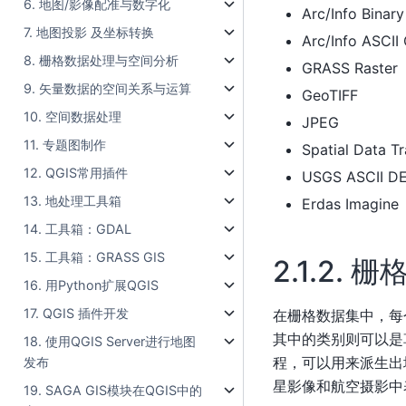
6. 地图/影像配准与数字化
Arc/Info Binary
7. 地图投影 及坐标转换
Arc/Info ASCII 
8. 栅格数据处理与空间分析
GRASS Raster
9. 矢量数据的空间关系与运算
GeoTIFF
10. 空间数据处理
JPEG
11. 专题图制作
Spatial Data T
12. QGIS常用插件
USGS ASCII D
13. 地处理工具箱
Erdas Imagine
14. 工具箱：GDAL
15. 工具箱：GRASS GIS
2.1.2.
栅
16. 用Python扩展QGIS
17. QGIS 插件开发
在栅格数据集中，每
其中的类别则可以是
18. 使用QGIS Server进行地图
程，可以用来派生出
发布
星影像和航空摄影中
19. SAGA GIS模块在QGIS中的