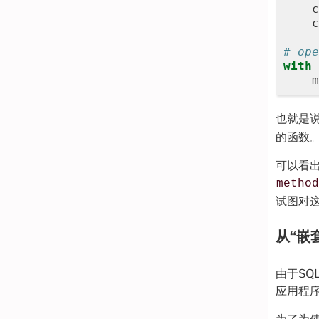
c
c
# ope
with
m
也就是
的函数
可以看
method
试图对
从“嵌
由于SQ
应用程序