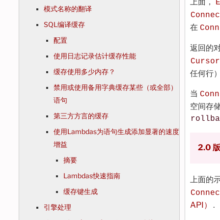
上面，
模式名称的翻译
Connec
SQL编译缓存
在
Conn
配置
返回的
使用日志记录估计缓存性能
Cursor
缓存使用多少内存？
任何行
禁用或使用备用字典缓存某些（或全部）
当
Conn
语句
空间存
第三方方言的缓存
rollba
使用Lambdas为语句生成添加显著的速度
增益
2.0
摘要
Lambdas快速指南
上面的
缓存键生成
Connec
API）
.
引擎处理