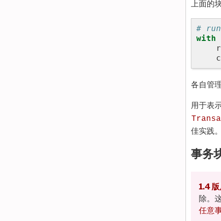
上面的
# run
with
r
c
各自管
用于表
Transa
佳实践
事务
1.4
除。
任意