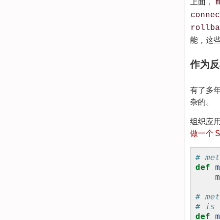
上面，
connec
rollba
能，这
作为反
有了多年
杂的。
组织应用
做一个 
# met
def
m
m
# met
# is 
def
m