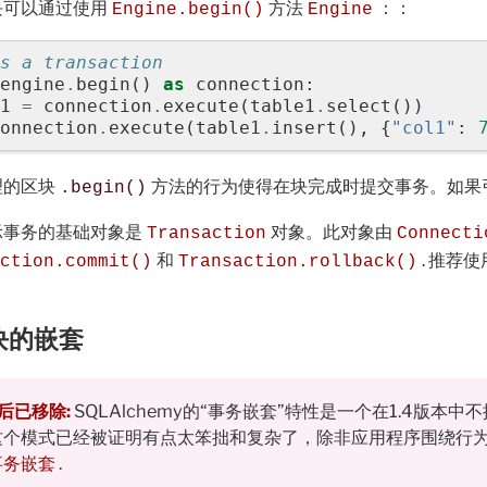
块可以通过使用
方法
：：
Engine.begin()
Engine
s a transaction
engine
.
begin
()
as
connection
:
1
=
connection
.
execute
(
table1
.
select
())
onnection
.
execute
(
table1
.
insert
(),
{
"col1"
:
理的区块
方法的行为使得在块完成时提交事务。如果
.begin()
示事务的基础对象是
对象。此对象由
Transaction
Connecti
和
. 推荐
ction.commit()
Transaction.rollback()
。
块的嵌套
 版后已移除:
SQLAlchemy的“事务嵌套”特性是一个在1.4版本中不
这个模式已经被证明有点太笨拙和复杂了，除非应用程序围绕行
事务嵌套
.