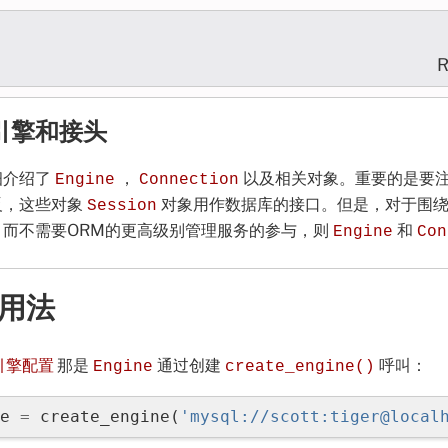
R
引擎和接头
细介绍了
，
以及相关对象。重要的是要注意
Engine
Connection
反，这些对象
对象用作数据库的接口。但是，对于围绕直
Session
，而不需要ORM的更高级别管理服务的参与，则
和
Engine
Con
用法
引擎配置
那是
通过创建
呼叫：
Engine
create_engine()
e
=
create_engine
(
'mysql://scott:tiger@local