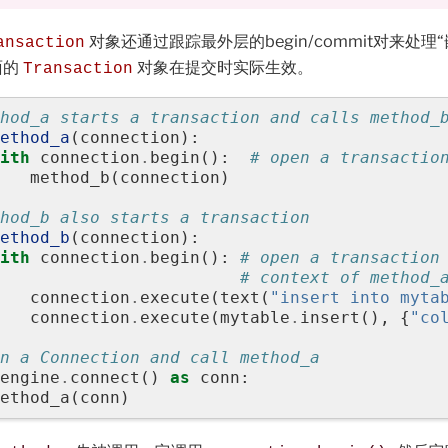
对象还通过跟踪最外层的begin/commit对来处
ansaction
面的
对象在提交时实际生效。
Transaction
hod_a starts a transaction and calls method_
ethod_a
(
connection
):
ith
connection
.
begin
():
# open a transactio
method_b
(
connection
)
hod_b also starts a transaction
ethod_b
(
connection
):
ith
connection
.
begin
():
# open a transaction
# context of method_
connection
.
execute
(
text
(
"insert into myta
connection
.
execute
(
mytable
.
insert
(),
{
"co
n a Connection and call method_a
engine
.
connect
()
as
conn
:
ethod_a
(
conn
)