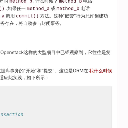
它呼叫
. 什么时候？
电话
method_b
method_b
. 如果任一
或
电话
()
method_a
method_b
调用
方法。这种“嵌套”行为允许创建功
_a
commit()
事务存在，将自动参与封闭事务。
penstack这样的大型项目中已经观察到，它往往是复
库事务的“开始”和“提交”。这也是ORM在
我什么时候
例适应此实践，如下所示：
ansaction