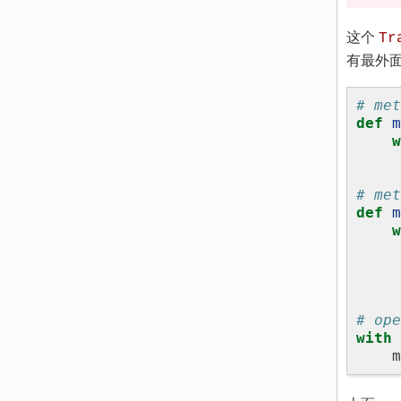
这个
Tr
有最外
# met
def
m
w
# met
def
m
w
# ope
with
m