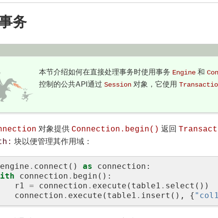
事务
本节介绍如何在直接处理事务时使用事务
和
Engine
Co
控制的公共API通过
对象，它使用
Session
Transactio
对象提供
返回
nnection
Connection.begin()
Transact
块以便管理其作用域：
th:
engine
.
connect
()
as
connection
:
ith
connection
.
begin
():
r1
=
connection
.
execute
(
table1
.
select
())
connection
.
execute
(
table1
.
insert
(),
{
"col