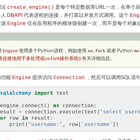
用法
是每个特定数据库URL一次，在单个
create_engine()
个人
DBAPI
代表进程的连接，并打算以并发方式调用。这个
Eng
资源
仅在应用程序的模块级创建一次，而不是每个对象
Engine
用
使用多个Python进程，例如使用
或者 Python
Engine
os.fork
mu
将连接池用于多处理或os.fork操作系统()
有关详细信息。
的功能
提供访问
，然后可以调用SQL语
Engine
Connection
sqlalchemy
import
text
engine
.
connect
()
as
connection
:
esult
=
connection
.
execute
(
text
(
"select user
or
row
in
result
:
print
(
"username:"
,
row
[
'username'
])