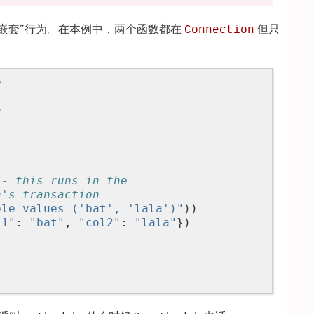
理“嵌套”行为。在本例中，两个函数都在
但只
Connection
b
n
 - this runs in the
a's transaction
ble values ('bat', 'lala')"
))
l1"
:
"bat"
,
"col2"
:
"lala"
})