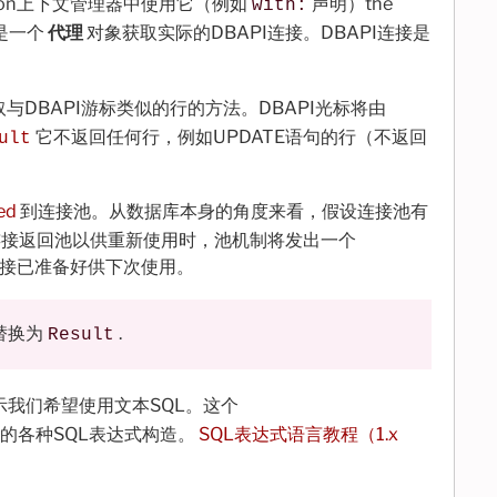
hon上下文管理器中使用它（例如
声明）the
with:
是一个
代理
对象获取实际的DBAPI连接。DBAPI连接是
与DBAPI游标类似的行的方法。DBAPI光标将由
它不返回任何行，例如UPDATE语句的行（不返回
ult
ed
到连接池。从数据库本身的角度来看，假设连接池有
连接返回池以供重新使用时，池机制将发出一个
连接已准备好供下次使用。
被替换为
.
Result
示我们希望使用文本SQL。这个
的各种SQL表达式构造。
SQL表达式语言教程（1.x