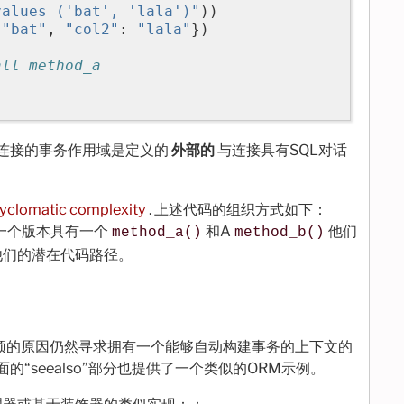
values ('bat', 'lala')"
))
"bat"
,
"col2"
:
"lala"
})
all method_a
连接的事务作用域是定义的
外部的
与连接具有SQL对话
yclomatic complexity
. 上述代码的组织方式如下：
一个版本具有一个
和A
他们
method_a()
method_b()
他们的潜在代码路径。
或新颖的原因仍然寻求拥有一个能够自动构建事务的上下文的
“seealso”部分也提供了一个类似的ORM示例。