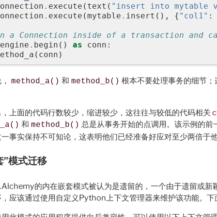
onnection
.
execute
(
text
(
"insert into mytable 
onnection
.
execute
(
mytable
.
insert
(),
{
"col1"
:
n a Connection inside of a transaction and c
engine
.
begin
()
as
conn
:
ethod_a
(
conn
)
说，
和
根本不要处理事务的细节；
method_a()
method_b()
。
出，上面的代码行数较少，缩进较少，这往往与较低的代码相关
c
和
总是从事务开始的点调用。该示例的前
_a()
method_b()
这一事实保持不可知论，这表明他们已经准备好应对至少两倍于
套”模式迁移
LAlchemy的内在嵌套模式被认为是遗留的，一个由于遗留
，应该通过使用自定义Python上下文管理器来维护该功能。下面的