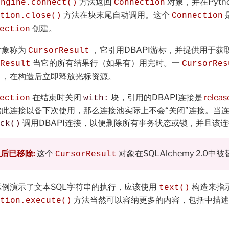
方法返回
对象，并在Pyt
Engine.connect()
Connection
方法在块末尾自动调用。这个
tion.close()
Connection
创建。
ection
对象称为
，它引用DBAPI游标，并提供用于获取
CursorResult
当它的所有结果行（如果有）用完时。一
Result
CursorRes
），在构造后立即释放光标资源。
在结束时关闭
块，引用的DBAPI连接是
releas
ection
with:
储此连接以备下次使用，那么连接池实际上不会“关闭”连接。当
调用DBAPI连接，以便删除所有事务状态或锁，并且该
ck()
 版后已移除:
这个
对象在SQLAlchemy 2.0中
CursorResult
示例演示了文本SQL字符串的执行，应该使用
构造来指
text()
方法当然可以容纳更多的内容，包括中描述
tion.execute()