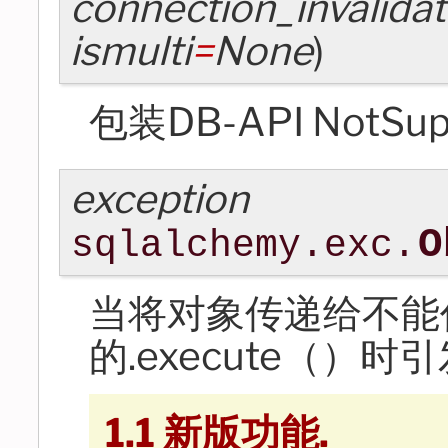
connection_invalida
ismulti
=
None
)
包装DB-API NotSup
exception
O
sqlalchemy.exc.
当将对象传递给不能
的.execute（）时
1.1 新版功能.