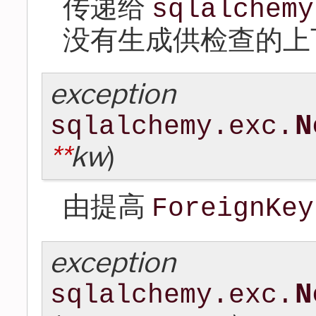
传递给
sqlalchemy
没有生成供检查的上
exception
N
sqlalchemy.exc.
**
kw
)
由提高
ForeignKey
exception
N
sqlalchemy.exc.