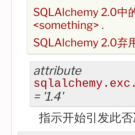
SQLAlchemy 2.0中
<something>
.
SQLAlchemy 2.0
attribute
sqlalchemy.exc
=
'1.4'
指示开始引发此否