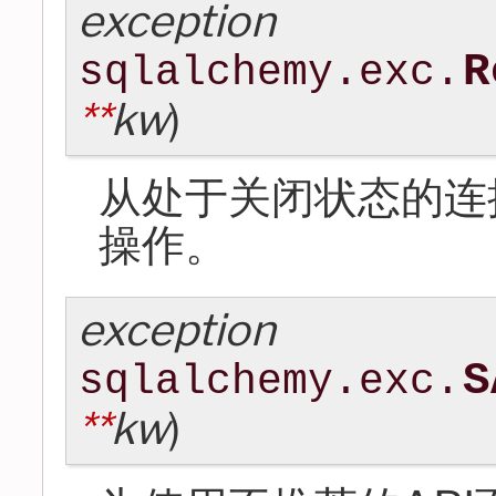
exception
R
sqlalchemy.exc.
**
kw
)
从处于关闭状态的连
操作。
exception
S
sqlalchemy.exc.
**
kw
)