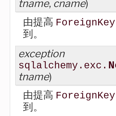
tname
,
cname
)
由提高
ForeignKey
到。
exception
N
sqlalchemy.exc.
tname
)
由提高
ForeignKey
到。