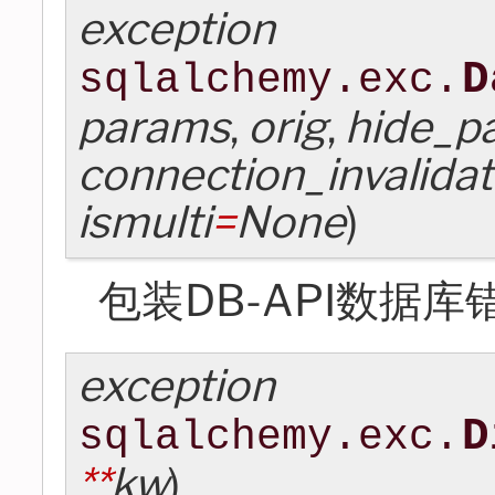
exception
D
sqlalchemy.exc.
params
,
orig
,
hide_p
connection_invalida
ismulti
=
None
)
包装DB-API数据库
exception
D
sqlalchemy.exc.
**
kw
)