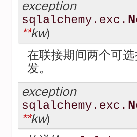
exception
N
sqlalchemy.exc.
**
kw
)
在联接期间两个可选
发。
exception
N
sqlalchemy.exc.
**
kw
)