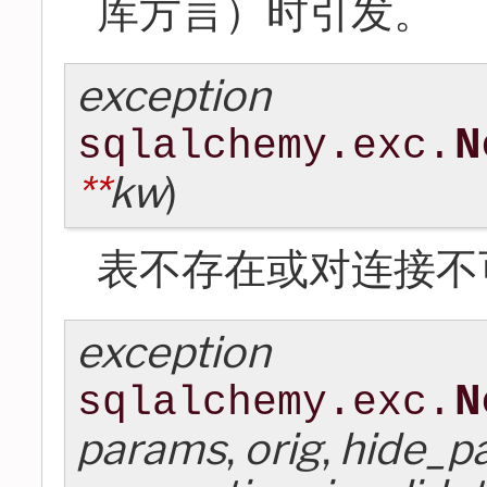
库方言）时引发。
exception
N
sqlalchemy.exc.
**
kw
)
表不存在或对连接不
exception
N
sqlalchemy.exc.
params
,
orig
,
hide_p