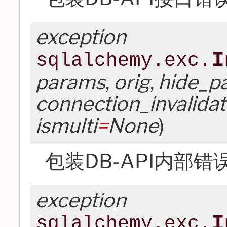
exception
I
sqlalchemy.exc.
params
,
orig
,
hide_p
connection_invalida
ismulti
=
None
)
包装DB-API内部错
exception
I
sqlalchemy.exc.