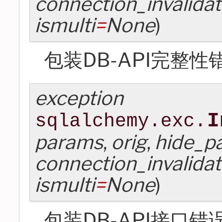
connection_invalida
ismulti
=
None
)
包装DB-API完整性
exception
I
sqlalchemy.exc.
params
,
orig
,
hide_p
connection_invalida
ismulti
=
None
)
包装DB-API接口错