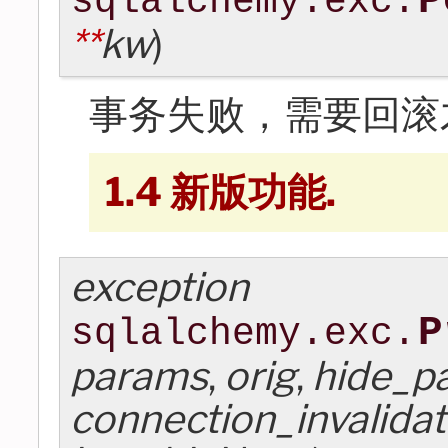
P
sqlalchemy.exc.
**
kw
)
事务失败，需要回滚
1.4 新版功能.
exception
P
sqlalchemy.exc.
params
,
orig
,
hide_p
connection_invalida