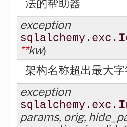
法的帮助器
exception
I
sqlalchemy.exc.
**
kw
)
架构名称超出最大字
exception
I
sqlalchemy.exc.
params
,
orig
,
hide_p