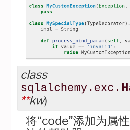
class
MyCustomException
(
Exception
,
pass
class
MySpecialType
(
TypeDecorator
)
impl
=
String
def
process_bind_param
(
self
,
v
if
value
==
'invalid'
:
raise
MyCustomExceptio
class
H
sqlalchemy.exc.
**
kw
)
将“code”添加为属性