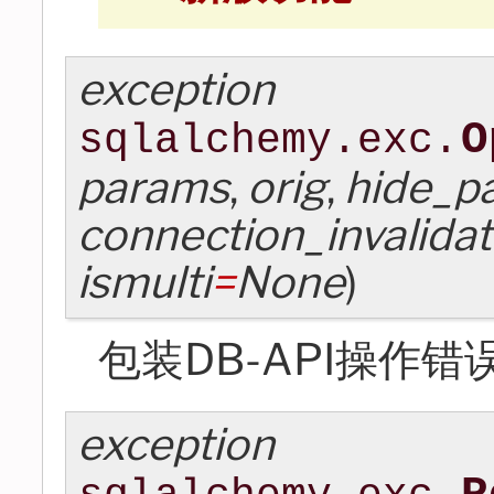
exception
O
sqlalchemy.exc.
params
,
orig
,
hide_p
connection_invalida
ismulti
=
None
)
包装DB-API操作错
exception