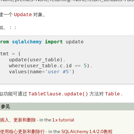
建一个
对象。
Update
如。：：
rom
sqlalchemy
import
update
tmt
=
(
update
(
user_table
)
.
where
(
user_table
.
c
.
id
==
5
)
.
values
(
name
=
'user #5'
)
似功能可通过
方法对
.
TableClause.update()
Table
参见
插入、更新和删除
- in the
1.x tutorial
使用核心更新和删除行
- in the
SQLAlchemy 1.4/2.0教程