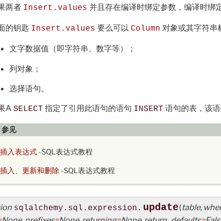
果两者
并且存在编译时绑定参数，编译时绑
Insert.values
面的钥匙
要么可以
对象或其字符串
Insert.values
Column
文字数据值（即字符串、数字等）；
列对象；
选择语句。
果A
指定了引用此语句的语句
语句的表，该
SELECT
INSERT
参见
插入表达式
-SQL表达式教程
插入、更新和删除
-SQL表达式教程
ion
update
(
table
,
wher
sqlalchemy.sql.expression.
=
None
,
prefixes
=
None
,
returning
=
None
,
return_defaults
=
Fals