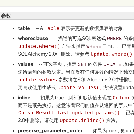
参数
table
-- A
表示要更新的数据库表的对象。
Table
whereclause
-- 描述的可选SQL表达式
的条
WHERE
方法来指定
子句。。已弃用
Update.where()
WHERE
SQLAlchemy 2.0中删除。请参考
Update.where()
values
-- 可选字典，指定
的条件
. 如
SET
UPDATE
递给语句的参数决定。当在没有任何参数的情况下独立
参数将在SQLAlchemy 2.0中删
update.values
更喜欢使用生成式
方法设置upd
Update.values()
inline
-- 如果为true，则SQL默认值出现在
Column
而不是预先执行。这意味着它们的值在从返回的字典中
. ..
CursorResult.last_updated_params()
2.0中删除。请使用
方法。
Update.inline()
preserve_parameter_order
-- 如果为true，则u