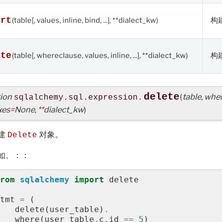
ert
(table[, values, inline, bind, ...], **dialect_kw)
构
ate
(table[, whereclause, values, inline, ...], **dialect_kw)
构
ion
delete
(
table
,
wher
sqlalchemy.sql.expression.
xes
=
None
,
**
dialect_kw
)
建
对象。
Delete
如。：：
rom
sqlalchemy
import
delete
tmt
=
(
delete
(
user_table
)
.
where
(
user_table
.
c
.
id
==
5
)