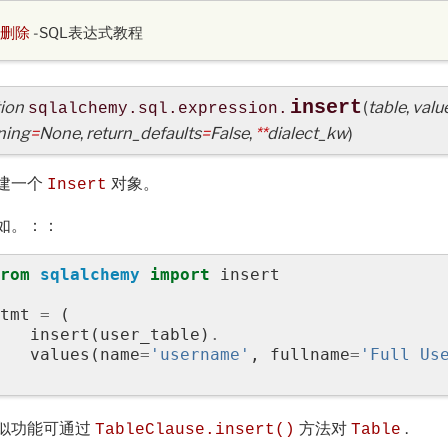
删除
-SQL表达式教程
ion
insert
(
table
,
valu
sqlalchemy.sql.expression.
ning
=
None
,
return_defaults
=
False
,
**
dialect_kw
)
建一个
对象。
Insert
如。：：
rom
sqlalchemy
import
insert
tmt
=
(
insert
(
user_table
)
.
values
(
name
=
'username'
,
fullname
=
'Full Us
似功能可通过
方法对
.
TableClause.insert()
Table