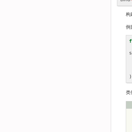
构
例
f
s
)
类