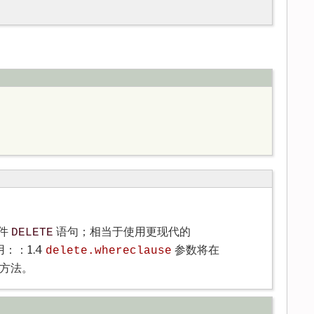
件
语句；相当于使用更现代的
DELETE
：：1.4
参数将在
delete.whereclause
方法。