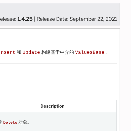
elease:
1.4.25
| Release Date: September 22, 2021
和
构建基于中介的
.
Insert
Update
ValuesBase
Description
建
对象。
Delete