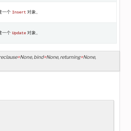
建一个
对象。
Insert
建一个
对象。
Update
eclause
=
None
,
bind
=
None
,
returning
=
None
,