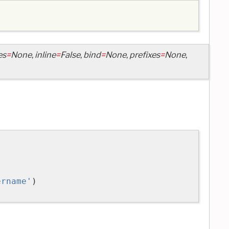
es
=
None
,
inline
=
False
,
bind
=
None
,
prefixes
=
None
,
ername'
)