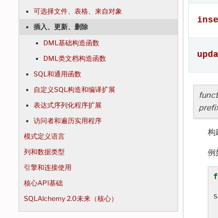
可选择文件、表格、来自对象
ins
插入、更新、删除
DML基础构造函数
upd
DML类文档构造函数
SQL和通用函数
自定义SQL构造和编译扩展
funct
表达式序列化程序扩展
prefi
访问者和遍历实用程序
构
模式定义语言
例
列和数据类型
引擎和连接使用
f
核心API基础
s
SQLAlchemy 2.0未来（核心）