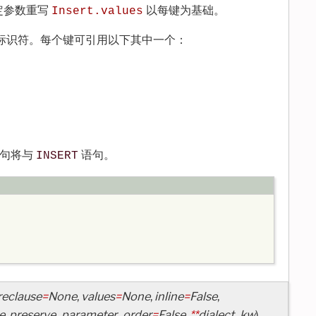
定参数重写
以每键为基础。
Insert.values
标识符。每个键可引用以下其中一个：
语句将与
语句。
INSERT
eclause
=
None
,
values
=
None
,
inline
=
False
,
e
,
preserve_parameter_order
=
False
,
**
dialect_kw
)