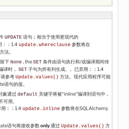
件
语句；相当于使用更现代的
UPDATE
：：1.4
参数将在
update.whereclause
方法。
果留下
, the
条件由语句执行和/或编译期间传
None
SET
编译时，
子句为所有列生成。。已弃用：：1.4
SET
除。请参考
方法。现代应用程序可能
Update.values()
ate语句的值。
对象通过
关键字将被“inline”编译到语句中，
default
不可用。
 已弃用：：1.4
参数将在SQLAlchemy
update.inline
pdate语句将接收参数
only
通过
方
Update.values()