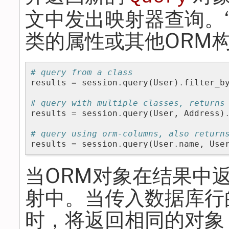
文中发出映射器查询。
类的属性或其他ORM
# query from a class
results
=
session
.
query
(
User
)
.
filter_b
# query with multiple classes, returns
results
=
session
.
query
(
User
,
Address
)
# query using orm-columns, also return
results
=
session
.
query
(
User
.
name
,
Use
当ORM对象在结果中
射中。当传入数据库行
时，将返回相同的对象