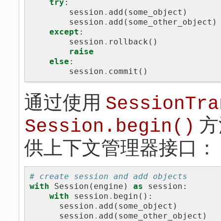
try
:
session
.
add
(
some_object
)
session
.
add
(
some_other_object
)
except
:
session
.
rollback
()
raise
else
:
session
.
commit
()
通过使用
SessionTra
方
Session.begin()
供上下文管理器接口：
# create session and add objects
with
Session
(
engine
)
as
session
:
with
session
.
begin
():
session
.
add
(
some_object
)
session
.
add
(
some_other_object
)