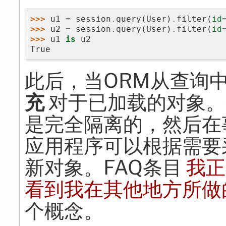
>>> 
u1
=
session
.
query
(
User
)
.
filter
(
id
>>> 
u2
=
session
.
query
(
User
)
.
filter
(
id
>>> 
u1
is
u2
True
此后，当ORM从查询
充
对于已加载的对象。
是完全隔离的，然后在
应用程序可以根据需要
新对象。FAQ条目
我正
看到我在其他地方所做
个概念。