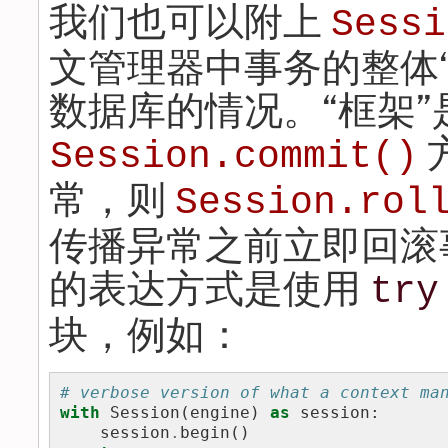
我们也可以附上
Sessi
文管理器中事务的整体
数据库的情况。“框架
Session.commit()
常，则
Session.rol
传播异常之前立即回滚事
的表达方式是使用
try
块，例如：
# verbose version of what a context ma
with
Session
(
engine
)
as
session
:
session
.
begin
()