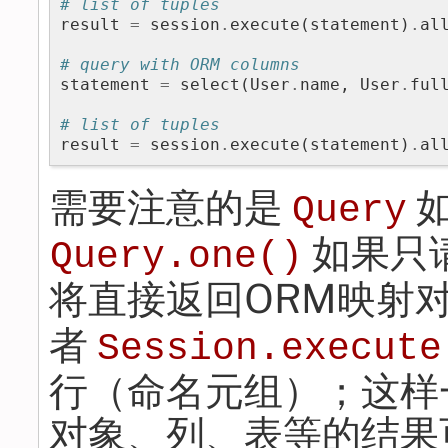
# list of tuples
result
=
session
.
execute
(
statement
)
.
al
# query with ORM columns
statement
=
select
(
User
.
name
,
User
.
ful
# list of tuples
result
=
session
.
execute
(
statement
)
.
al
需要注意的是
Query
如果只
Query.one()
将直接返回ORM映射
者
Session.execute
行（命名元组）；这样
对象、列、表等的结果