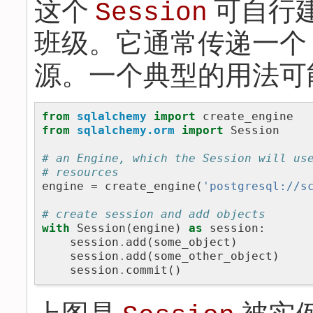
这个
可自行
Session
班级。它通常传递一个
源。一个典型的用法可
from
sqlalchemy
import
create_engine
from
sqlalchemy.orm
import
Session
# an Engine, which the Session will us
# resources
engine
=
create_engine
(
'postgresql://s
# create session and add objects
with
Session
(
engine
)
as
session
:
session
.
add
(
some_object
)
session
.
add
(
some_other_object
)
session
.
commit
()