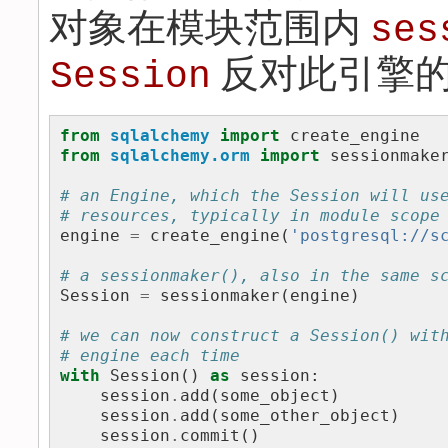
对象在模块范围内
ses
反对此引擎
Session
from
sqlalchemy
import
create_engine
from
sqlalchemy.orm
import
sessionmake
# an Engine, which the Session will us
# resources, typically in module scope
engine
=
create_engine
(
'postgresql://s
# a sessionmaker(), also in the same s
Session
=
sessionmaker
(
engine
)
# we can now construct a Session() wit
# engine each time
with
Session
()
as
session
:
session
.
add
(
some_object
)
session
.
add
(
some_other_object
)
session
.
commit
()