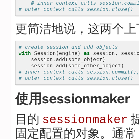
# inner context calls session.comm
# outer context calls session.close()
更简洁地说，这两个上
# create session and add objects
with
Session
(
engine
)
as
session
,
sessi
session
.
add
(
some_object
)
session
.
add
(
some_other_object
)
# inner context calls session.commit()
# outer context calls session.close()
使用sessionmaker
目的
sessionmaker
固定配置的对象。通常