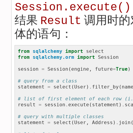
Session.execute()
结果
调用时的
Result
体的语句：
from
sqlalchemy
import
select
from
sqlalchemy.orm
import
Session
session
=
Session
(
engine
,
future
=
True
)
# query from a class
statement
=
select
(
User
)
.
filter_by
(
nam
# list of first element of each row (i
result
=
session
.
execute
(
statement
)
.
sc
# query with multiple classes
statement
=
select
(
User
,
Address
)
.
join