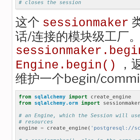
# closes the session
这个
sessionmaker
话/连接的模块级工厂
sessionmaker.begi
，
Engine.begin()
维护一个begin/commit
from
sqlalchemy
import
create_engine
from
sqlalchemy.orm
import
sessionmake
# an Engine, which the Session will us
# resources
engine
=
create_engine
(
'postgresql://s