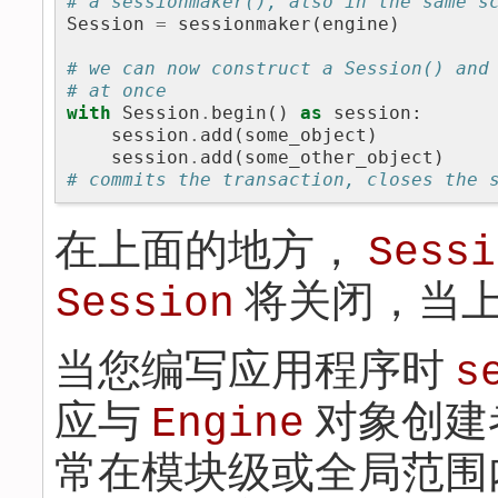
# a sessionmaker(), also in the same s
Session
=
sessionmaker
(
engine
)
# we can now construct a Session() and
# at once
with
Session
.
begin
()
as
session
:
session
.
add
(
some_object
)
session
.
add
(
some_other_object
)
# commits the transaction, closes the 
在上面的地方，
Sessi
将关闭，当
Session
当您编写应用程序时
s
应与
对象创建
Engine
常在模块级或全局范围