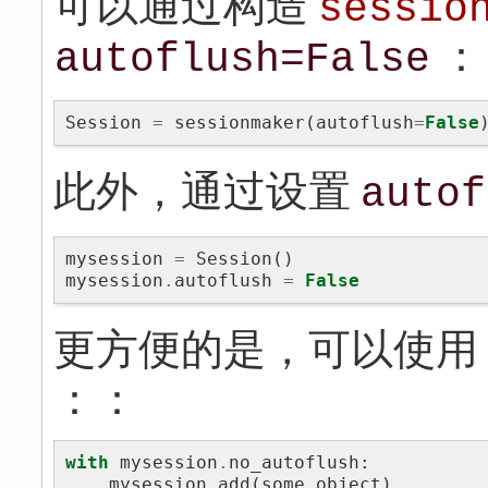
可以通过构造
sessio
：
autoflush=False
Session
=
sessionmaker
(
autoflush
=
False
此外，通过设置
autof
mysession
=
Session
()
mysession
.
autoflush
=
False
更方便的是，可以使用
：：
with
mysession
.
no_autoflush
:
mysession
.
add
(
some_object
)