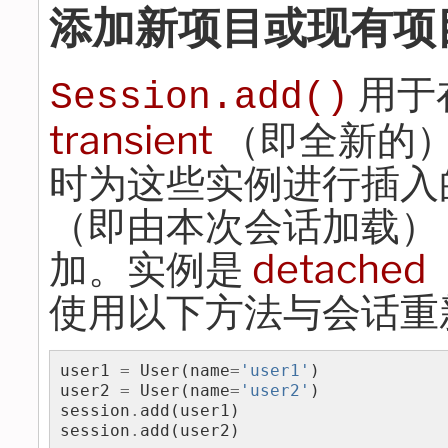
添加新项目或现有项
用于
Session.add()
transient
（即全新的
时为这些实例进行插入
（即由本次会话加载）
加。实例是
detached
使用以下方法与会话重
user1
=
User
(
name
=
'user1'
)
user2
=
User
(
name
=
'user2'
)
session
.
add
(
user1
)
session
.
add
(
user2
)