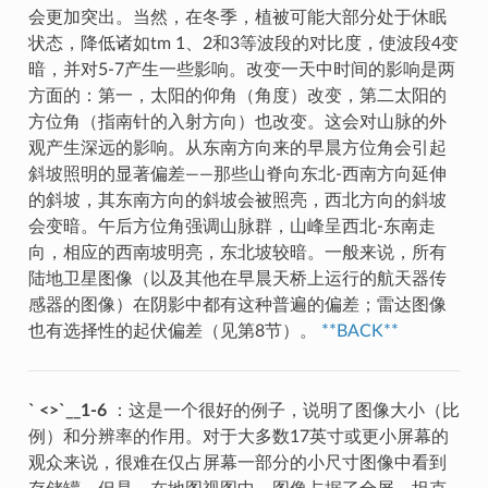
会更加突出。当然，在冬季，植被可能大部分处于休眠
状态，降低诸如tm 1、2和3等波段的对比度，使波段4变
暗，并对5-7产生一些影响。改变一天中时间的影响是两
方面的：第一，太阳的仰角（角度）改变，第二太阳的
方位角（指南针的入射方向）也改变。这会对山脉的外
观产生深远的影响。从东南方向来的早晨方位角会引起
斜坡照明的显著偏差——那些山脊向东北-西南方向延伸
的斜坡，其东南方向的斜坡会被照亮，西北方向的斜坡
会变暗。午后方位角强调山脉群，山峰呈西北-东南走
向，相应的西南坡明亮，东北坡较暗。一般来说，所有
陆地卫星图像（以及其他在早晨天桥上运行的航天器传
感器的图像）在阴影中都有这种普遍的偏差；雷达图像
也有选择性的起伏偏差（见第8节）。
**BACK**
` <>`__1-6
：这是一个很好的例子，说明了图像大小（比
例）和分辨率的作用。对于大多数17英寸或更小屏幕的
观众来说，很难在仅占屏幕一部分的小尺寸图像中看到