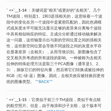
` <>`__1-14
：关键词是“相关”或更好的“去相关”。几个
TM波段，特别是1、2和3是强相关的，这意味着一个波
段中的变化在另一个波段中是紧密匹配的，因此色调模
式或灰度水平可能无法显示足够的差异来分离每个波段
中具有相似响应的特征。主成分分析通过移动轴来解决
这一问题，这些轴显示出与新的空间位置之间的强相关
性，这些新空间位置会导致不同波段之间的灰度水平存
在显著差异（去相关），从而导致识别。新图像包含了
交叉相关所考虑的所有波段的影响。一种被称为去相关
拉伸的特殊处理方法是取三个PCA图像（通常是1、2、
3），操纵它们的特征向量，然后将它们转换成被拉伸的
RGB（红-绿-蓝）图像。因此，去相关效应被转换回更传
统的图像类型。
**BACK**
` <>`__1-15
：它类似于前三个TM波段，类似于有点暗
的航空照片。但是，由于海浪和沙子太暗，这个版本可