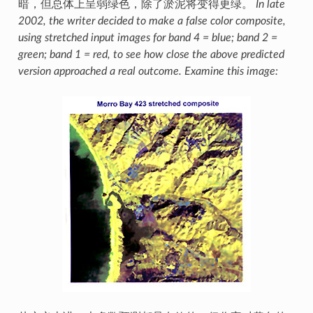
暗，但总体上呈弱绿色，除了淤泥将变得更绿。
In late
2002, the writer decided to make a false color composite,
using stretched input images for band 4 = blue; band 2 =
green; band 1 = red, to see how close the above predicted
version approached a real outcome. Examine this image: