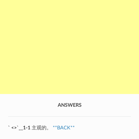
ANSWERS
` <>`__1-1
主观的。
**BACK**