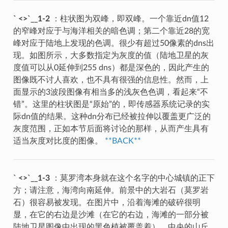
` <>`__1-2
：柱状图为双峰，即双峰。一个靠近dn值12
的窄峰对应于与海洋相关的暗色调；第二个靠近28的宽
峰对应于陆地上发现的色调。很少有超过50像素的dns出
现。如图所示，大多数指定为灰度的值（陆地卫星的灰
度值可以从0延伸到255 dns）都是深色的，因此产生的
图像既不讨人喜欢，也不具有很强的信息性。然而，上
面显示的3波段图像有相当多的浅灰色色调，看起来“不
错”。这里的柱状图是“原始”的，即传感器系统记录的实
际dn值的结果。这种dn分布已经被拉伸以覆盖更广泛的
灰度范围，正如本节后面将讨论的那样，从而产生具有
适当灰度对比度的图像。
**BACK**
` <>`__1-3
：莫罗湾本身就在这个名字的中心城镇的正下
方；请注意，海湾向南延伸。前景中的大岩石（莫罗岩
石）很容易被发现。在图片中，沿着海滩的破碎很明
显，在它的右边是沙滩（在它的右边，海滩的一部分被
陆地卫星图像中出现的黑色植被覆盖着）。中央的山丘