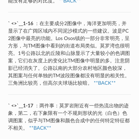
能没有足够的对比度。
**BACK**
` <>`__1-16
：在主要成分2图像中，海洋更加明亮，并
显示了在广阔区域内不同泥沙模式的一些建议。波是PC
2图像中最亮的功能。Los Osos镇的一部分非常明亮，呈
方形，与TM图像中看到的街道布局类似。莫罗湾也很明
亮。1号公路以北的丘陵和山脉显示了大量较小的色调图
案，它们在灰度上的变化比TM图像中明显的多。注意阴
影已经消失了。公路以南的大部分农村地区颜色较深，
其图案与任何单独的TM波段图像都没有明显的相关性。
三角洲比较亮，但高尔夫球场比较暗。
**BACK**
` <>`__1-17
：两件事：莫罗岩附近有一些热流出物的迹
象，第二，右下象限有一个不规则形状的光（白色）色
调图案，似乎与TM图像和颜色合成中的任何特定特征都
不相关。
**BACK**