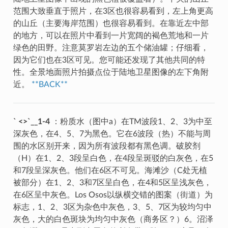
范围大致垂直于照片，在3区也很容易看到，左上角更高
的山丘（主要海岸范围）也很容易看到。在靠近左中部
的地方，可以在照片中看到一片宽阔的褐色荒地和一片
绿色的田野。注意莫罗岩左边的五个储油罐；仔细看，
因为它们也在3区可见。您可能还发现了其他共同的特
性。全景地面照片拍摄点位于陆地卫星图像的左下角附
近。
**BACK**
` <>`__1-4
：粉质水（图中a）在TM波段1、2、3为中至
深灰色，在4、5、7为黑色。它在6波段（热）不能与周
围的水区别开来，因为所有波段都有黑色调。破胶剂
（H）在1、2、3段呈白色，在4段呈斑驳的白灰色，在5
和7段呈深灰色。他们在6区不可见。海滩沙（C处无植
被部分）在1、2、3和7区呈白色，在4和5区呈浅灰色，
在6区呈中灰色。Los Osos以纵横交错的图案（街道）为
标志，1、2、3区为杂色中灰色，3、5、7区为较均匀中
灰色，大的白色斑块为均匀中灰色（商务区？）6。沼泽