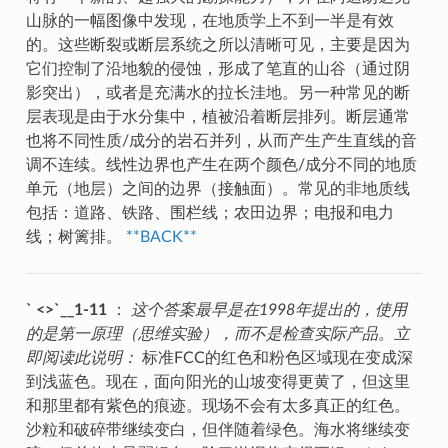
山脉的一幅图像中发现，在地质学上不到一半是有效
的。这些断裂或断层系统之所以清晰可见，主要是因为
它们控制了沿地貌的侵蚀，形成了笔直的山谷（通过阴
影突出），或者是充满水的拉长洼地。另一种常见的断
层表现是由于水分集中，植被沿着断层排列。断层通常
也将不同性质/成分的岩石并列，从而产生产生直线的音
调不连续。线性边界也产生在两个颜色/成分不同的地质
单元（地层）之间的边界（接触面）。常见的非地质线
包括：道路、铁路、围栏线；农田边界；电报和电力
线；树篱排。
**BACK**
` <>`__1-11
：
这个答案最早是在1998年提出的，使用
的是第一原理（思维实验），而不是检查实际产品。立
即阅读此说明：
标准FCC的红色和粉色区域现在变成深
到浅蓝色。现在，面向阳光的山坡变得更黄了，但这里
和那里都有紫色的痕迹。现场不会有太多真正的红色。
沙粒和破碎带继续变白，但伴随着绿色。海水将继续变