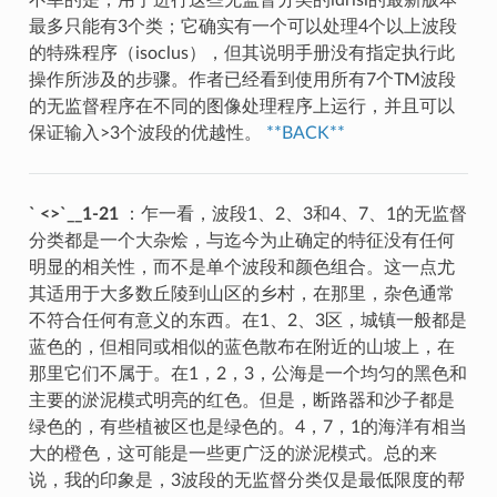
不幸的是，用于进行这些无监督分类的idrisi的最新版本
最多只能有3个类；它确实有一个可以处理4个以上波段
的特殊程序（isoclus），但其说明手册没有指定执行此
操作所涉及的步骤。作者已经看到使用所有7个TM波段
的无监督程序在不同的图像处理程序上运行，并且可以
保证输入>3个波段的优越性。
**BACK**
` <>`__1-21
：乍一看，波段1、2、3和4、7、1的无监督
分类都是一个大杂烩，与迄今为止确定的特征没有任何
明显的相关性，而不是单个波段和颜色组合。这一点尤
其适用于大多数丘陵到山区的乡村，在那里，杂色通常
不符合任何有意义的东西。在1、2、3区，城镇一般都是
蓝色的，但相同或相似的蓝色散布在附近的山坡上，在
那里它们不属于。在1，2，3，公海是一个均匀的黑色和
主要的淤泥模式明亮的红色。但是，断路器和沙子都是
绿色的，有些植被区也是绿色的。4，7，1的海洋有相当
大的橙色，这可能是一些更广泛的淤泥模式。总的来
说，我的印象是，3波段的无监督分类仅是最低限度的帮