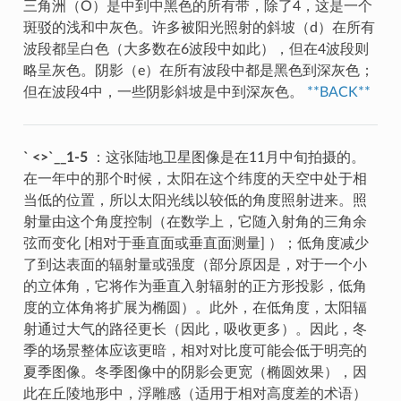
三角洲（O）是中到中黑色的所有带，除了4，这是一个
斑驳的浅和中灰色。许多被阳光照射的斜坡（d）在所有
波段都呈白色（大多数在6波段中如此），但在4波段则
略呈灰色。阴影（e）在所有波段中都是黑色到深灰色；
但在波段4中，一些阴影斜坡是中到深灰色。
**BACK**
` <>`__1-5
：这张陆地卫星图像是在11月中旬拍摄的。
在一年中的那个时候，太阳在这个纬度的天空中处于相
当低的位置，所以太阳光线以较低的角度照射进来。照
射量由这个角度控制（在数学上，它随入射角的三角余
弦而变化 [相对于垂直面或垂直面测量] ）；低角度减少
了到达表面的辐射量或强度（部分原因是，对于一个小
的立体角，它将作为垂直入射辐射的正方形投影，低角
度的立体角将扩展为椭圆）。此外，在低角度，太阳辐
射通过大气的路径更长（因此，吸收更多）。因此，冬
季的场景整体应该更暗，相对对比度可能会低于明亮的
夏季图像。冬季图像中的阴影会更宽（椭圆效果），因
此在丘陵地形中，浮雕感（适用于相对高度差的术语）