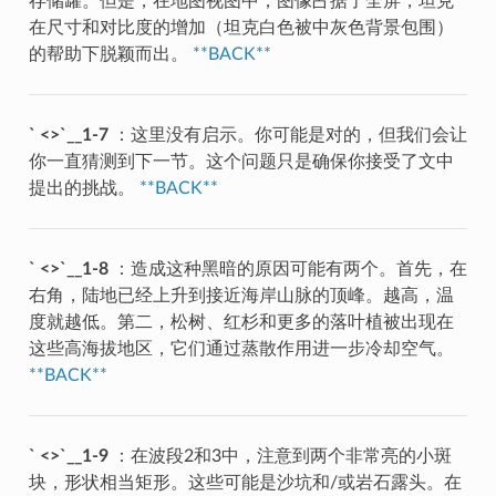
存储罐。但是，在地图视图中，图像占据了全屏，坦克
在尺寸和对比度的增加（坦克白色被中灰色背景包围）
的帮助下脱颖而出。
**BACK**
` <>`__1-7
：这里没有启示。你可能是对的，但我们会让
你一直猜测到下一节。这个问题只是确保你接受了文中
提出的挑战。
**BACK**
` <>`__1-8
：造成这种黑暗的原因可能有两个。首先，在
右角，陆地已经上升到接近海岸山脉的顶峰。越高，温
度就越低。第二，松树、红杉和更多的落叶植被出现在
这些高海拔地区，它们通过蒸散作用进一步冷却空气。
**BACK**
` <>`__1-9
：在波段2和3中，注意到两个非常亮的小斑
块，形状相当矩形。这些可能是沙坑和/或岩石露头。在