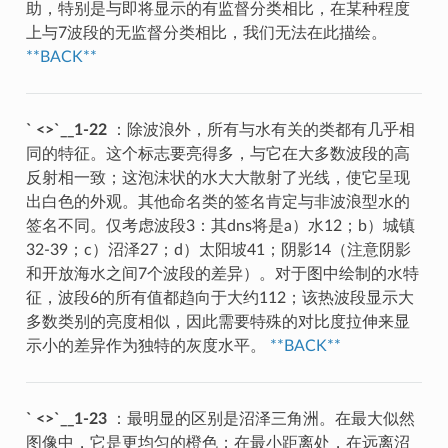
助，特别是与即将显示的有监督分类相比，在某种程度
上与7波段的无监督分类相比，我们无法在此描绘。
**BACK**
` <>`__1-22
：除波浪外，所有与水有关的类都有几乎相
同的特征。这个标志要亮得多，与它在大多数波段的高
反射相一致；这泡沫状的水大大散射了光线，使它呈现
出白色的外观。其他命名类的签名肯定与非波浪型水的
签名不同。仅考虑波段3：其dns将是a）水12；b）城镇
32-39；c）沼泽27；d）太阳坡41；阴影14（注意阴影
和开放海水之间7个波段的差异）。对于图中绘制的水特
征，波段6的所有值都趋向于大约112；该热波段显示大
多数类别的亮度相似，因此需要特殊的对比度拉伸来显
示小的差异作为独特的灰度水平。
**BACK**
` <>`__1-23
：最明显的区别是沼泽三角洲。在最大似然
图像中，它是更均匀的橙色；在最小距离处，在远离沼