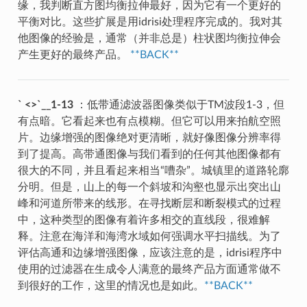
缘，我判断直方图均衡拉伸最好，因为它有一个更好的
平衡对比。这些扩展是用idrisi处理程序完成的。我对其
他图像的经验是，通常（并非总是）柱状图均衡拉伸会
产生更好的最终产品。
**BACK**
` <>`__1-13
：低带通滤波器图像类似于TM波段1-3，但
有点暗。它看起来也有点模糊。但它可以用来拍航空照
片。边缘增强的图像绝对更清晰，就好像图像分辨率得
到了提高。高带通图像与我们看到的任何其他图像都有
很大的不同，并且看起来相当“嘈杂”。城镇里的道路轮廓
分明。但是，山上的每一个斜坡和沟壑也显示出突出山
峰和河道所带来的线形。在寻找断层和断裂模式的过程
中，这种类型的图像有着许多相交的直线段，很难解
释。注意在海洋和海湾水域如何强调水平扫描线。为了
评估高通和边缘增强图像，应该注意的是，idrisi程序中
使用的过滤器在生成令人满意的最终产品方面通常做不
到很好的工作，这里的情况也是如此。
**BACK**