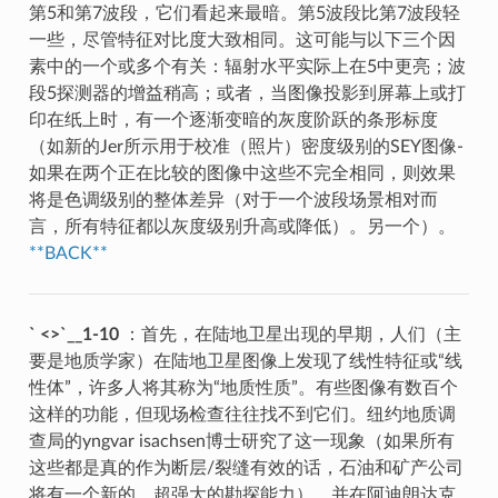
第5和第7波段，它们看起来最暗。第5波段比第7波段轻
一些，尽管特征对比度大致相同。这可能与以下三个因
素中的一个或多个有关：辐射水平实际上在5中更亮；波
段5探测器的增益稍高；或者，当图像投影到屏幕上或打
印在纸上时，有一个逐渐变暗的灰度阶跃的条形标度
（如新的Jer所示用于校准（照片）密度级别的SEY图像-
如果在两个正在比较的图像中这些不完全相同，则效果
将是色调级别的整体差异（对于一个波段场景相对而
言，所有特征都以灰度级别升高或降低）。另一个）。
**BACK**
` <>`__1-10
：首先，在陆地卫星出现的早期，人们（主
要是地质学家）在陆地卫星图像上发现了线性特征或“线
性体”，许多人将其称为“地质性质”。有些图像有数百个
这样的功能，但现场检查往往找不到它们。纽约地质调
查局的yngvar isachsen博士研究了这一现象（如果所有
这些都是真的作为断层/裂缝有效的话，石油和矿产公司
将有一个新的、超强大的勘探能力），并在阿迪朗达克