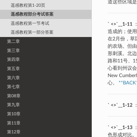
道这些区域
遥感教程第1-20页
遥感教程部分考试答案
遥感教程第一节考试
` <>`__1-11
：
造成的；使用
遥感教程第一部分答案
在2月份，草
第二章
的农场。但由
第三章
形刺溪。北边
第四章
路和11号、
心看到州议会大
第五章
New Cu
第六章
心。
**BACK
第七章
第08章
第九章
` <>`__1-12
：
第10章
第11章
` <>`__1-13
第12章
色形成对比。