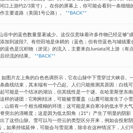
hanna河口上游约2/3英寸）。在你的屏幕上，你可能会看到一条细
作主要道路（美国1号公路）。
**BACK**
山谷中的蓝色数量显著减少。这仅仅意味着许多作物已经足够“成
添加到波段7。有些田地是休耕的（蓝色；但有些蓝色与城镇重合）。S
的蓝色是沉积物（淤泥）的流入，主要来自Juniata河上游（有
暴后径流的结果。
**BACK**
：如图片左上角的白色色调所示，它在山脉中下雪穿过大峡谷。
条曲线结束，其末端有一个凸起。人们只能推测其原因：白线可
起可能是一个结冰的湖泊，但其线性是一个谜。在哈里斯堡东南
这样的谜团：它刚刚结冰，可能被雪覆盖（山麓可能发生了小雪
，山前有一个相当模糊的环境；这可能是来自寒冷的低水平大气
脊突出的清晰度；这是因为低太阳角（21°）产生了明显的阴影
出了这些山脉。雪可以与一些云的类型区分开来，例如会投射阴
us云，如果持续延伸，可能会与雪混淆，除非在这种情况下，人们