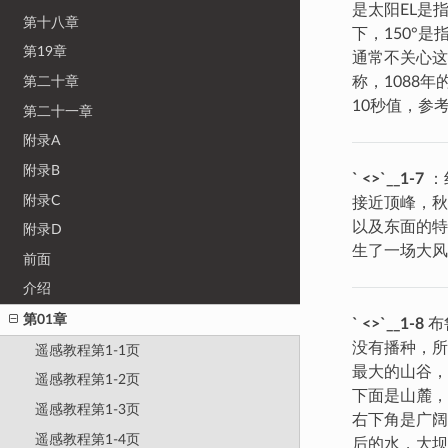
是太阳EL是
第十八章
下，150°
第19章
通常不关心这一
第二十章
称，1088年
10秒值，参
第二十一章
附录A
附录B
` <>`__1-7
：
附录C
接近顶峰，秋天
以及东面的特拉
附录D
生了一场大
前面
介绍
第01章
` <>`__1-8
布
没有播种，所
遥感教程第1-1页
最大的山谷，
遥感教程第1-2页
下面是山麓，
遥感教程第1-3页
右下角是广阔
遥感教程第1-4页
后的水，大坝