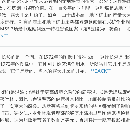
：这是宾夕法尼亚州东部著名的无烟煤带的很大一部分；这种煤
释放，在炼钢中很有价值。在一百多年的时间里，这种煤是从地下
0年代，露天开采开始了。如今，由于成本高，地下矿山的产量大
度进行。剥离的表土和地下矿山废料都被随意倾倒在采矿作业周
MSS 7场景中观察到这一特征黑色图案（第5波段为中灰色），
CK**
：长形的是一个湖。在1972年的图像中很难找到。这座长湖是鹿
1972年的图像中，它刚刚开始充满备用水，所以当时它几乎是
始出现，它们是新的、当地的露天开采的开始。
**BACK**
d和f是湖泊；f是处于更高级填充阶段的鹿溪湖。C是无烟煤废料
落叶林，因此与色调明亮的健康树木相比，地面控制着反射比的降
了一次重大的感染。从新英格兰到卡罗来纳的地区都受到了影响
打击。宾夕法尼亚州环境管理部能够使用陆地卫星图像来描绘遭
的区域。这为州政府节省了数百万美元，否则将用于航空摄影和