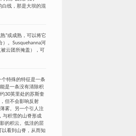
细的白线，那是大坝的混
熟”或成熟，可以将它
usquehanna河
点被云团所掩盖），可
一个特殊的特征是一条
能是一条没有清除积
约30英里处的苏斯奎
，但不会影响反射
薄雾。另一个引人注
，与积雪的山脊形成
影的积云。低洼的层
可以看到山脊，从而知