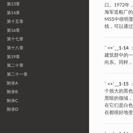
第13章
口。1972
海军造船厂的
第14章
MSS中很明
第十五章
线，可以通
第16章
第十七章
第十八章
` <>`__1-14
建筑群中的一
第19章
向东。同样，
第二十章
第二十一章
附录A
` <>`__1-15
个很大的黑色
附录B
黑暗的领域，
附录C
在它们是白色
附录D
在都很好地