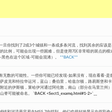
一旦你找到了2或3个城镇和一条或多条河流，找到其余的应该
的比例，可能会出现一些困难，但是使用7区非常暗的斑点的模
-黑色在这个区域-可能会混淆）。
**BACK**
有无数的可能性。一些你可能已经发现-如果没有，现在看看-是
萨皮克和特拉华运河，蓝山；桑伯里，哈兹尔顿，路易斯堡和卡
附近的伊斯顿，莱哈伊河通过阿伦敦，南山（部分在马里兰州）
些山脊可能被命名。
`BACK <Sect1_examq.html#1-2>`__
城镇和河流最容易在MSS 7中找到。他们也很好地显示在假彩色