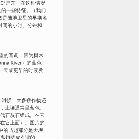
0°是东，在这种情况
轨道的一些特征。（我们
ERTS是陆地卫星的早期名
采集时间的小时、分钟和
望的音调，因为树木
a River）的蓝色，
然，一天或更早的时候发
个时候，大多数作物还
，土壤通常呈蓝色。
代石灰石组成。在它
在它上面）。图片的
中的凸起部分是大坝
距离切萨皮克湾的