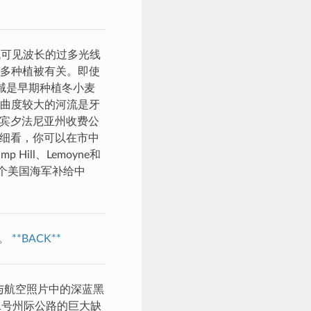
低可见波长的过多光线
多种植被有关。即使
域是早期种植冬小麦
曲度较大的河流是牙
、宾夕法尼亚州收费公
仔细看，你可以在市中
ill、Lemoyne和
一个美国海军补给中
里。
**BACK**
与航空照片中的深蓝黑
1号州际公路的巨大缺