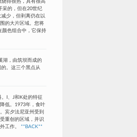
燃烧得很热，具有很高
开采的，但在20世纪
大减少，但剥离仍在以
围的大片区域。您将
在颜色组合中，它保持
溪湖，由筑坝而成的
圆的。这三个黑点从
。I、J和K处的特征
低。1973年，食叶
。宾夕法尼亚州受到
受重创的区域，并识
野外工作。
**BACK**