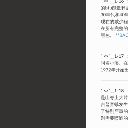
` <>`__1-16
的btu能量
30年代和4
现在的减少程
在所有完整的
黑色。
**BA
` <>`__1-17
同名小溪。在
1972年开
` <>`__1-18
：
是山脊上大片
吉普赛蛾发生
了特别严重的
别需要喷洒