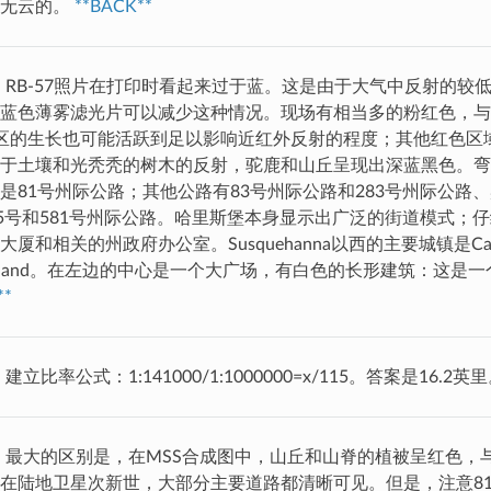
是无云的。
**BACK**
RB-57照片在打印时看起来过于蓝。这是由于大气中反射的较
蓝色薄雾滤光片可以减少这种情况。现场有相当多的粉红色，与
区的生长也可能活跃到足以影响近红外反射的程度；其他红色区
于土壤和光秃秃的树木的反射，驼鹿和山丘呈现出深蓝黑色。弯
是81号州际公路；其他公路有83号州际公路和283号州际公路
15号和581号州际公路。哈里斯堡本身显示出广泛的街道模式；
厦和相关的州政府办公室。Susquehanna以西的主要城镇是Camp H
mberland。在左边的中心是一个大广场，有白色的长形建筑：这是
**
建立比率公式：1:141000/1:1000000=x/115。答案是16.2英
：最大的区别是，在MSS合成图中，山丘和山脊的植被呈红色，
在陆地卫星次新世，大部分主要道路都清晰可见。但是，注意8