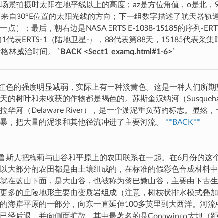
指场景拍摄时太阳在地平线以上的高度；az是方位角值，o是北，9
是指来自30°E位置的太阳光线的方向；下一组数字描述了航天器
点）；最后，朝右边是NASA ERTS E-1088-15185的序列-
的1代表ERTS-1（陆地卫星-），88代表第88天，15185代表
考格林威治时间。
`BACK <Sect1_examq.html#1-6>`__
红色的强度明显减弱，实际上有一种淡黄色。这是一种人们所期
的树叶和未收获的作物都是褐色的。苏斯奎汉纳河（Susquehann
华河（Delaware River），是一个淤泥重负荷的标志。显
风暴，把大量的泥浆和其他径流冲进了主要河流。
**BACK**
鲁斯人把梅莉与山谷和平原上的农田联系在一起。在6月份的这
以大部分的农田都是由土壤组成的，在标准的假彩色合成材料中
就在蓝山下面，是大山谷，也被称为黎巴嫩山谷，主要由下古生
更多的丘陵地形主要由变质岩组成（注意，树枝状排水模式叠加
的海岸平原的一部分，向东一直延伸100多英里到大西洋。河流
已经后退，并向侧面扩散。其中最著名的是Conowingo大坝（