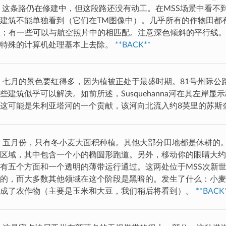
年，这条路仍在修建中，但这段路还没有动工。在MSS场景中看不
建筑不能单独看到（它们在TM图像中）。几乎所有的作物田都
显；有一些可以与航空照片中的相匹配。注意深色倾斜的平行线
过特殊的计算机处理基本上去除。
**BACK**
：七月的景色要红得多，因为植被正处于最盛时期。81号州际公
些建筑似乎可以解决。如前所述，Susquehanna河在其左岸显
这可能是朱利亚塔河的一个贡献，该河向北流入约8英里的苏斯
：五月份，只有冬小麦大面积种植。其他大部分田地都是休耕的
区域，其中包含一个小的椭圆形跑道。另外，移动你的眼睛大约
有五个方面和一个透明的薄带运行通过。这两处位于MSS次新
的，而大多数其他领域在这个阶段是黑暗的。发生了什么：小麦
变成了农作物（主要是玉米和大豆，我们稍后将看到）。
**BACK