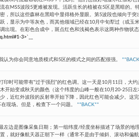
流在MSS波段5更难被发现。活跃生长的植被在5区是黑暗的。
密，所以这些森林在黑暗中显得格外显眼。第5波段也倾向于突
跃，显示为中等灰色，而其他领域已经在10月中旬犁过（或玉
色调出现。在彩色合成中，斑点红色和浅褐色表示这两种作物状
q.html#1-3>`__
我认为你会同意地质模式和5区的模式之间的匹配很强。
**BACK
打印时可能带有“过于强烈”的红色调。这一天是10月11日，大
木开始变成秋天的颜色（这个纬度的山峰一般在10月20-25日
少，近红外波段的反射率开始下降，因此红色可能会减少。这完
年不在现场。但是，检查下一个问题。
**BACK**
最左边是图像采集日期；第一组纬度/经度坐标描述了场景的地
置，就好像航天器正朝下一样（通常不是由于倾斜、滚动和偏航