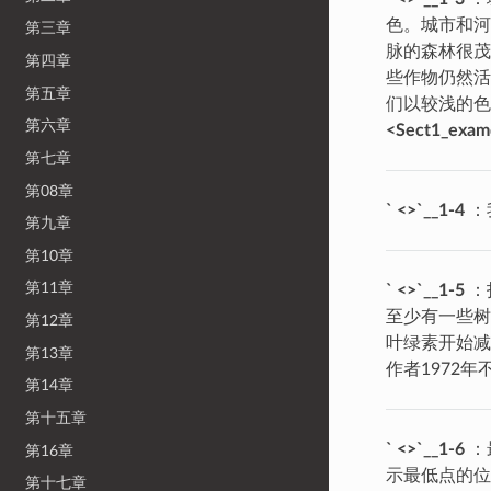
色。城市和河
第三章
脉的森林很茂
第四章
些作物仍然活
第五章
们以较浅的
第六章
<Sect1_exam
第七章
第08章
` <>`__1-4
：
第九章
第10章
第11章
` <>`__1-5
：
至少有一些树
第12章
叶绿素开始减
第13章
作者1972
第14章
第十五章
` <>`__1-6
：
第16章
示最低点的位
第十七章