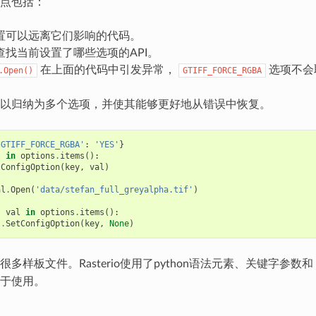
点包括：
置可以远离它们影响的代码。
查找当前设置了哪些选项的API。
在上面的代码中引发异常，
选项不会
.Open()
GTIFF_FORCE_RGBA
以归纳为多个选项，并使其能够更好地从错误中恢复。
'GTIFF_FORCE_RGBA'
:
'YES'
}
l
in
options
.
items
():
tConfigOption
(
key
,
val
)
al
.
Open
(
'data/stefan_full_greyalpha.tif'
)
,
val
in
options
.
items
():
l
.
SetConfigOption
(
key
,
None
)
多样板文件。Rasterio使用了python语法元素、关键字参数和
于使用。