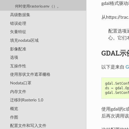
gdal格式
何时使用rasterio.env（）。
高级数据集
从https://tra
错误处理
配置选项通
矢量特征
心。它们
填充nodata区域
影像配准
GDAL示
选项
互操作性
以下是来自
G
使用形状文件遮罩栅格
Nodata口罩
gdal
.
SetCon
ds
=
gdal
.
O
内存文件
gdal
.
SetCon
迁移到Rasterio 1.0
概览
使用gdal的
后再次调用该
作图
配置文件和写入文件