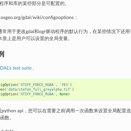
驱动程序和库的某些部分是可配置的。
c.osgeo.org/gdal/wiki/configooptions：
常用于更改gdal和ogr驱动程序的默认行为，在某些情况下还用于更
本质上是用户可以设置的全局变量。
例
DAL's test suite
.
figOption
(
'GTIFF_FORCE_RGBA'
,
'YES'
)
pen
(
'data/stefan_full_greyalpha.tif'
)
figOption
(
'GTIFF_FORCE_RGBA'
,
None
)
c或python api，您可以在需要之前调用一次函数来设置全局配
函数。