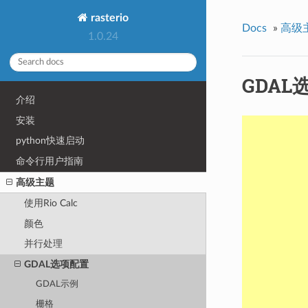
rasterio
Docs
»
高级
1.0.24
GDAL
介绍
安装
python快速启动
命令行用户指南
高级主题
使用Rio Calc
颜色
并行处理
GDAL选项配置
GDAL示例
栅格