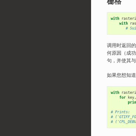
栅格
with
raster
with
ra
# Su
调用时返回
何原因（成
句，并使其与
如果您想知道
with
raster
for
key
pri
# Prints:
# ('GTIFF_F
# ('CPL_DEB