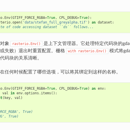
io
.
Env
(
GTIFF_FORCE_RGBA
=
True
,
CPL_DEBUG
=
True
):
sterio
.
open
(
'data/stefan_full_greyalpha.tif'
)
as
dataset
:
ite of code accessing dataset ``ds`` follows...
的对象
是上下文管理器。它处理特定代码块的gda
rasterio.Env()
功或失败）退出时重置配置。栅格
模式将gd
with
rasterio.Env()
代码块的关系清晰。
在任何时候配置了哪些选项，可以将其绑定到这样的名称。
io
.
Env
(
GTIFF_FORCE_RGBA
=
True
,
CPL_DEBUG
=
True
)
as
env
:
,
val
in
env
.
options
.
items
():
nt
(
key
,
val
)
ORCE_RGBA', True)
UG', True)