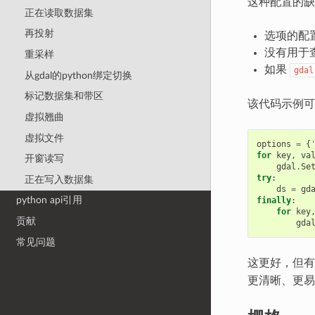
这种配置的缺
正在读取数据集
再投射
选项的配
没有用于
重采样
如果
gdal
从gdal的python绑定切换
标记数据集和带区
该代码示例可
虚拟翘曲
虚拟文件
options
=
{
for
key
,
va
开窗读写
gdal
.
Se
try
:
正在写入数据集
ds
=
gd
python api引用
finally
:
for
key
贡献
gda
常见问题
这更好，但有很
更清晰、更易