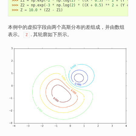
>>> 
Z1
=
np
.
exp
(
-
2
*
np
.
log
(
2
)
*
((
X
-
0.5
)
**
2
+
(
Y
-
0.
>>> 
Z2
=
np
.
exp
(
-
3
*
np
.
log
(
2
)
*
((
X
+
0.5
)
**
2
+
(
Y
+
0.
>>> 
Z
=
10.0
*
(
Z2
-
Z1
)
本例中的虚拟字段由两个高斯分布的差组成，并由数组
表示。
. 其轮廓如下所示。
Z