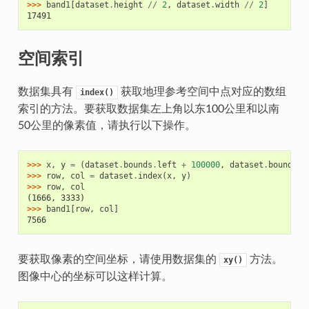
>>> 
band1
[
dataset
.
height
//
2
,
dataset
.
width
//
2
]
17491
空间索引
数据集具有
获取地理参考空间中点对应的数组
index()
索引的方法。要获取数据集左上角以东100公里和以南
50公里的像素值，请执行以下操作。
>>> 
x
,
y
=
(
dataset
.
bounds
.
left
+
100000
,
dataset
.
bounds
.
t
>>> 
row
,
col
=
dataset
.
index
(
x
,
y
)
>>> 
row
,
col
(1666, 3333)
>>> 
band1
[
row
,
col
]
7566
要获取像素的空间坐标，请使用数据集的
方法。
xy()
图像中心的坐标可以这样计算。