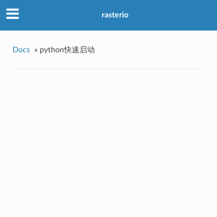
rasterio
Docs
»
python快速启动