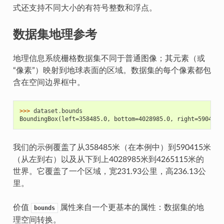
式还支持不同大小的有符号整数和浮点。
数据集地理参考
地理信息系统栅格数据集不同于普通图像；其元素（或
“像素”）映射到地球表面的区域。数据集的每个像素都包
含在空间边界框中。
>>> 
dataset
.
bounds
BoundingBox(left=358485.0, bottom=4028985.0, right=590415.
我们的示例覆盖了从358485米（在本例中）到590415米
（从左到右）以及从下到上4028985米到4265115米的
世界。它覆盖了一个区域，宽231.93公里，高236.13公
里。
价值
属性来自一个更基本的属性：数据集的地
bounds
理空间转换。