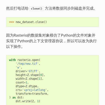
然后打电话给
方法将数据同步到磁盘并完成。
close()
>>> 
new_dataset
.
close
()
因为Rasterio的数据集对象模仿了Python的文件对象并
实现了Python的上下文管理器协议，所以可以改为执行
以下操作。
with
rasterio
.
open
(
'/tmp/new.tif'
,
'w'
,
driver
=
'GTiff'
,
height
=
Z
.
shape
[
0
],
width
=
Z
.
shape
[
1
],
count
=
1
,
dtype
=
Z
.
dtype
,
crs
=
'+proj=latlong'
,
transform
=
transform
,
)
as
dst
:
dst
.
write
(
Z
,
1
)