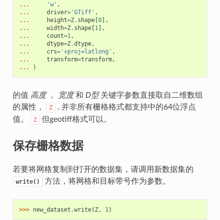
... 
'w'
,
... 
driver
=
'GTiff'
,
... 
height
=
Z
.
shape
[
0
],
... 
width
=
Z
.
shape
[
1
],
... 
count
=
1
,
... 
dtype
=
Z
.
dtype
,
... 
crs
=
'+proj=latlong'
,
... 
transform
=
transform
,
... 
)
的值
高度
，
宽度
和
D型
关键字参数直接取自二维数组
的属性，
. 并非所有栅格格式都支持中的64位浮点
Z
值。
但geotiff格式可以。
Z
保存栅格数据
若要将网格复制到打开的数据集，请调用新数据集的
方法，将网格和目标带号作为参数。
write()
>>> 
new_dataset
.
write
(
Z
,
1
)