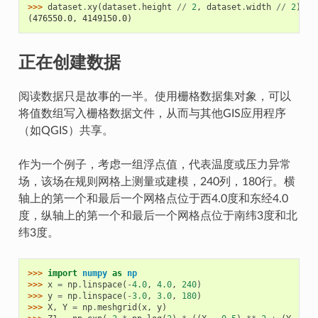
>>> 
dataset
.
xy
(
dataset
.
height
//
2
,
dataset
.
width
//
2
)
(476550.0, 4149150.0)
正在创建数据
阅读数据只是故事的一半。使用栅格数据集对象，可以
将值数组写入栅格数据文件，从而与其他GIS应用程序
（如QGIS）共享。
作为一个例子，考虑一组浮点值，代表温度或压力异常
场，该场在规则网格上测量或建模，240列，180行。横
轴上的第一个和最后一个网格点位于西4.0度和东经4.0
度，纵轴上的第一个和最后一个网格点位于南纬3度和北
纬3度。
>>> 
import
numpy
as
np
>>> 
x
=
np
.
linspace
(
-
4.0
,
4.0
,
240
)
>>> 
y
=
np
.
linspace
(
-
3.0
,
3.0
,
180
)
>>> 
X
,
Y
=
np
.
meshgrid
(
x
,
y
)