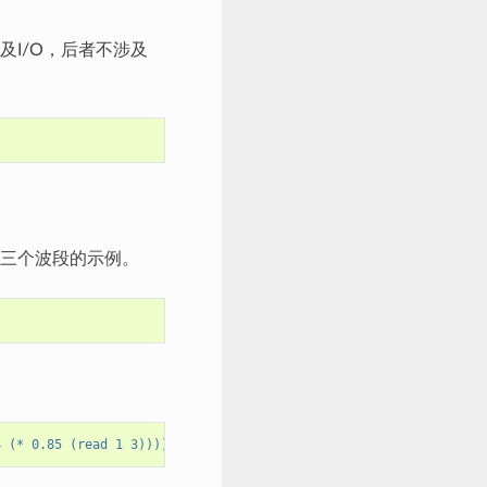
I/O，后者不涉及
有三个波段的示例。
4 (* 0.85 (read 1 3))))"