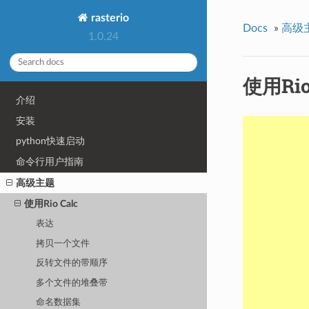
rasterio
Docs
»
高级
1.0.24
使用Rio
介绍
安装
python快速启动
命令行用户指南
高级主题
使用Rio Calc
表达
拷贝一个文件
反转文件的带顺序
多个文件的堆叠带
命名数据集