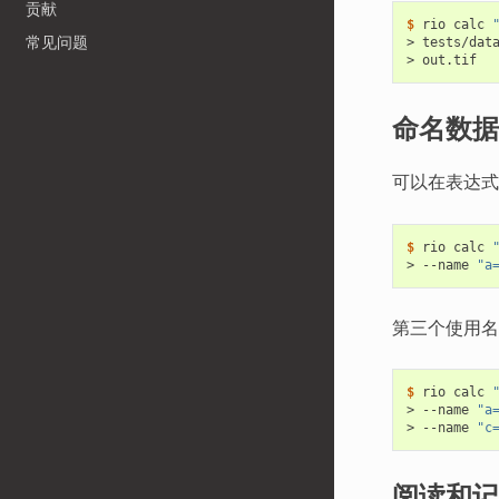
贡献
$
 rio calc 
> tests/dat
常见问题
命名数据
可以在表达
$
 rio calc 
> --name 
"a
第三个使用名
$
 rio calc 
> --name 
"a
> --name 
"c
阅读和记