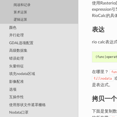
使用Raste
阅读和记录
expressio
算术运算
RioCalc
逻辑运算
表达
颜色
并行处理
rio calc
GDAL选项配置
高级数据集
(func|opera
错误处理
矢量特征
在哪里？
fun
填充nodata区域
fillnodata
影像配准
是表达式。
选项
拷贝一个
互操作性
使用形状文件遮罩栅格
下面是复制
Nodata口罩