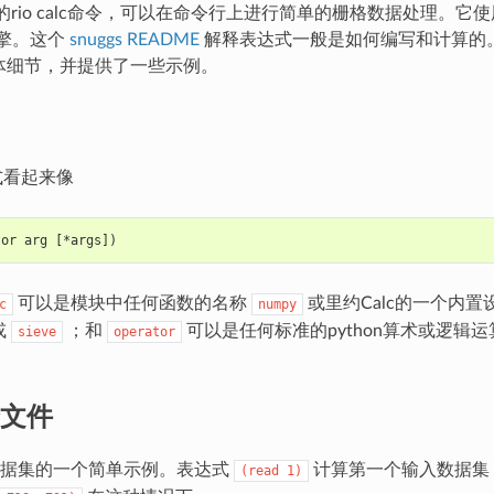
rio的rio calc命令，可以在命令行上进行简单的栅格数据处理。它
n引擎。这个
snuggs README
解释表达式一般是如何编写和计算的
的具体细节，并提供了一些示例。
表达式看起来像
tor arg [*args])
可以是模块中任何函数的名称
或里约Calc的一个内置
c
numpy
或
；和
可以是任何标准的python算术或逻辑
sieve
operator
文件
数据集的一个简单示例。表达式
计算第一个输入数据集
(read
1)