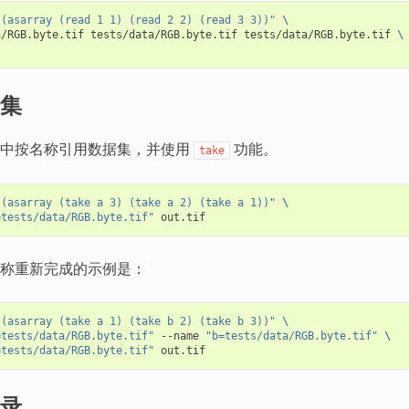
"(asarray (read 1 1) (read 2 2) (read 3 3))"
\
a/RGB.byte.tif tests/data/RGB.byte.tif tests/data/RGB.byte.tif 
\
集
式中按名称引用数据集，并使用
功能。
take
"(asarray (take a 3) (take a 2) (take a 1))"
\
=tests/data/RGB.byte.tif"
称重新完成的示例是：
"(asarray (take a 1) (take b 2) (take b 3))"
\
=tests/data/RGB.byte.tif"
 --name 
"b=tests/data/RGB.byte.tif"
\
=tests/data/RGB.byte.tif"
录