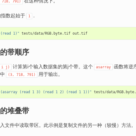
在这种情况下。
718,
791)
lc的指数起始于
.
1
"(read 1)"
的带顺序
计算第i个输入数据集的第j个带。这个
函数将逆
i
j)
asarray
组中
用于输出。
(3,
718,
791)
"(asarray (read 1 3) (read 1 2) (read 1 1))"
的堆叠带
入文件中读取带区。此示例是复制文件的另一种（较慢）方法。