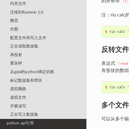
的所有带
(3,
内存文件
迁移到Rasterio 1.0
注：rio ca
概览
作图
$
 rio calc 
配置文件和写入文件
正在读取数据集
反转文件
再投射
表达式
重采样
(read
有形状的数
从gdal的python绑定切换
标记数据集和带区
$
 rio calc 
虚拟翘曲
虚拟文件
多个文件
开窗读写
正在写入数据集
可以从多个输
python api引用