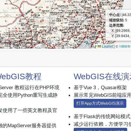
中心点:
[46.3
缩放级别:
5
边界范围:
X: [89.2969
Y: [39.9434,
Leaflet
|
©
196
ebGIS教程
WebGIS在线
Server 教程运行在PHP环境
基于Vue 3，Quasar框架
全使用Python重写生成静
展示常见WebGIS前端应
打开App方式WebGIS演示
发使用了一些英文教程及官
基于Flask的传统网站模式
减少运行依赖，方便学习
的MapServer服务器提供