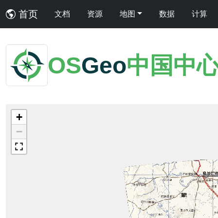
首页
文档
资源
地图
数据
计算
OS
Geo
中国中
+
−