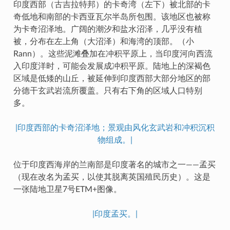
印度西部（古吉拉特邦）的卡奇湾（左下）被北部的卡
奇低地和南部的卡西亚瓦尔半岛所包围。该地区也被称
为卡奇沼泽地。广阔的潮汐和盐水沼泽，几乎没有植
被，分布在左上角（大沼泽）和海湾的顶部。（小
Rann）。这些泥滩叠加在冲积平原上，当印度河向西流
入印度洋时，可能会发展成冲积平原。陆地上的深褐色
区域是低矮的山丘，被延伸到印度西部大部分地区的部
分德干玄武岩流所覆盖。只有右下角的区域人口特别
多。
|印度西部的卡奇沼泽地；景观由风化玄武岩和冲积沉积
物组成。|
位于印度西海岸的兰南部是印度著名的城市之一——孟买
（现在改名为孟买，以使其脱离英国殖民历史）。这是
一张陆地卫星7号ETM+图像。
|印度孟买。|