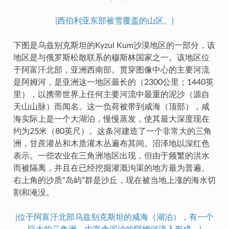
|西伯利亚东部被雪覆盖的山区。|
下图是乌兹别克斯坦的Kyzul Kum沙漠地区的一部分，该
地区是与俄罗斯松散联系的穆斯林国家之一。该地区位
于阿富汗北部，亚洲西南部。贯穿图像中心的主要河流
是阿姆河，是亚洲这一地区最长的（2300公里；1440英
里），以携带世界上任何主要河流中最重的泥沙（源自
天山山脉）而闻名。这一负荷被带到咸海（顶部），咸
海实际上是一个大湖泊，慢慢蒸发，使其最大深度现在
约为25米（80英尺）。这条河建造了一个非常大的三角
洲，甘蔗灌丛和木质灌木丛遍布其间。沼泽地以深红色
表示。一些农业在三角洲地区出现，但由于频繁的洪水
而被隔离，并且在已经挖掘灌溉沟渠的地方最为普遍。
右上角的沙质“岛屿”群是沙丘，现在被当地上涨的海水切
割和淹没。
|位于阿富汗北部乌兹别克斯坦的咸海（湖泊），有一个