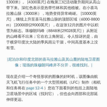
1300米）。 [4300英尺] 在晚第三纪活动隆升期间从高山
带下来。深红色表示亚热带竹林和其他植被。在小喜马
拉雅山脉（3000米），地势变得异常崎岖。 [10000英
尺] ，继续上升至喜马拉雅山脉的顶部区域（6000-8800
m） [20000到29000英尺），在这张12月的图片中以积
雪为标志。珠穆朗玛峰（8848米[29028英尺] ）从附近
的山峰看不出来；它在右上角附近。令人惊讶的是，由
于横穿印度次大陆的季风雨云干涸，中间高度基本上没
有雪。
|尼泊尔和印度北部的喜马拉雅山及其山麓的陆地卫星图
像；现场的珠穆朗玛峰并不分开，很难找到。|
现在是介绍一个奇怪形状的图像的好时机，该图像由航
天飞机飞行任务中的一个大型照相机（LFC）制作（相机
和任务将在
page 12-4
）您在下面看到的包括上面陆地
卫星场景中的区域（找到它），但也会向西部和北部延
伸得更远。