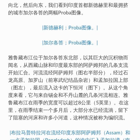
向北，然后向东，我们看到印度首都新德赫里和最拥挤
的城市加尔各答的两幅Proba图像。
|新德赫利；Proba图像。|
|加尔各答；Proba图像。|
雅鲁藏布江位于加尔各答东北部，以其巨大的沉积物而
闻名，从西藏山脉和印度最东部的阿萨姆邦的几条支流
开始汇合。河流流经阿萨姆邦（图右半部分），经过石
龙高原、加罗山（前寒武纪结晶杂岩）和孟加拉国上部
（图左），最后流入达卡的下恒河（图下）。从这个角
度来看，它与来自锡金和不丹山麓的几条河流相连。雅
鲁藏布江在雨季的宽度可以超过8公里（5英里）。在这
里，在雨季结束一个多月后，大部分水已经流淌，留下
了阻塞的河床和许多小河道，这种情况被称为编织流。
|布拉马普特拉河在流经印度东部阿萨姆邦（Assam）和