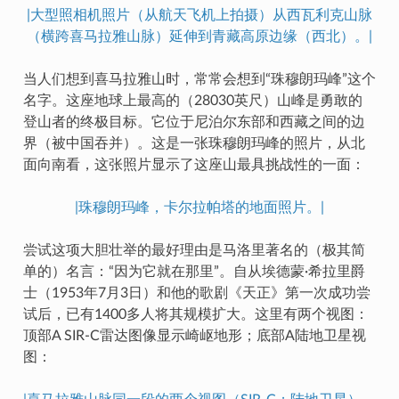
|大型照相机照片（从航天飞机上拍摄）从西瓦利克山脉
（横跨喜马拉雅山脉）延伸到青藏高原边缘（西北）。|
当人们想到喜马拉雅山时，常常会想到“珠穆朗玛峰”这个
名字。这座地球上最高的（28030英尺）山峰是勇敢的
登山者的终极目标。它位于尼泊尔东部和西藏之间的边
界（被中国吞并）。这是一张珠穆朗玛峰的照片，从北
面向南看，这张照片显示了这座山最具挑战性的一面：
|珠穆朗玛峰，卡尔拉帕塔的地面照片。|
尝试这项大胆壮举的最好理由是马洛里著名的（极其简
单的）名言：“因为它就在那里”。自从埃德蒙·希拉里爵
士（1953年7月3日）和他的歌剧《天正》第一次成功尝
试后，已有1400多人将其规模扩大。这里有两个视图：
顶部A SIR-C雷达图像显示崎岖地形；底部A陆地卫星视
图：