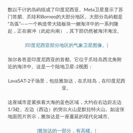
数以千计的岛屿组成了印度尼西亚。Meta卫星显示了苏
门答腊、爪哇和Borneo的大部分地区。大部分岛屿都是
“岛弧”——一个构造带大陆板块一侧海洋中的一系列隆
起，正在俯冲（此处向南），其下部仍然被海洋淹没。
|印度尼西亚部分地区的气象卫星图像。|
加尔各答是印度尼西亚的首都。它位于爪哇岛西北角附
近的海洋中。这是一个陆地卫星-2视图：
LavaSAT-2子场景，包括雅加达，在爪哇岛，在印度尼西
亚。
这座城市是紧挨着大海的蓝色区域，大约在右边距左边
1/3处。左边（西边）的突出火山是默拉特火山。如这张
地面照片所示，雅加达是一座蔓延的现代化城市。
|雅加达的一部分，有高楼。|