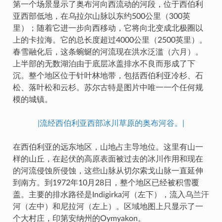
第一个场景显示了奥布河向西流动的河段，位于西伯利
亚西部低地，在乌拉尔山脉以东约500公里（300英
里）；随着它进一步向西移动，它将向北变成北极圈以
上的卡拉海。它的总长度超过4000公里（2500英里）。
春雪融化后，这条蜿蜒的河流现在洪水泛滥（六月）。
上半部的无数湖泊由于底层冰盖排水不良而形成了下
沉。整个地区位于针叶林地带，包括西伯利亚冷杉、石
松、落叶松和云杉。苏尔古特是图片中唯一一个任何规
模的城镇。
|流经西伯利亚西部冰川草原的奥布河谷。|
在西伯利亚的远东地区，山地占主导地位。这里有山一
样的山丘，在起伏的高原表面被过去的冰川作用和现在
的河流侵蚀所侵蚀，这些山脉从切尔索戈山脉一直延伸
到南方。到1972年10月28日，整个地区已经被积雪覆
盖。主要的排水路径是Indigirka河（左下），流入乌兰汗
河（左中）和尼拉河（左上）。区域地图上只显示了一
个大村庄，印第安纳州的Oymyakon。