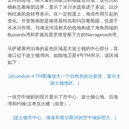
走向的陆地，由大量的冰碛沉积物建造而成，这些沉积
物标志着南部边界，显示了冰川冰盖前进了多远。以沙
钩结束的急转弯表示。在一定程度上，海浪作用引起的
变化。开普敦南部是南塔基特岛和玛莎葡萄园，也源于
水冰川作用。与淹没河流相关的低地构成了海角西端的
Buzzards湾和罗德岛普罗维登斯下方的Narragansett湾。
马萨诸塞州沿海的蓝色区域是大波士顿的中心部分，其
港口位于波士顿湾内。如陆地卫星4号TM所示，该区域
如下：
|从Landsat-4 TM图像放大一个自然色的次新世，显示大
波士顿地区。|
一张空中倾斜的照片显示了市中心、波士顿公地、后海
湾和约翰·汉考克大楼（前景）。
|波士顿市中心、海港和查尔斯河的空中倾斜照片。|