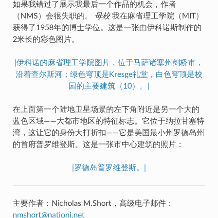
如果我错过了展示我最后一个作品的机会，作者
（NMS）会很失职的。
母校
我在麻省理工学院（MIT）
获得了1958年的博士学位。这是一张由伊科诺斯制作的
2米长的彩色图片。
|伊科诺的麻省理工学院图片，位于马萨诸塞州剑桥市，
沿着查尔斯河；绿色穹顶是Kresge礼堂，白色穹顶是校
园的主要建筑（10）。|
在上面第一个陆地卫星场景的左下角附近是另一个大的
蓝色区域——大都市地区的特征标志。它位于纳拉甘塞特
湾，这让它的身份大打折扣——它是美国最小州罗德岛州
的首府普罗维登斯。这是一张市中心建筑的照片：
|罗德岛普罗维登斯。|
主要作者：Nicholas M.Short，高级电子邮件：
nmshort
@
nationi
.
net