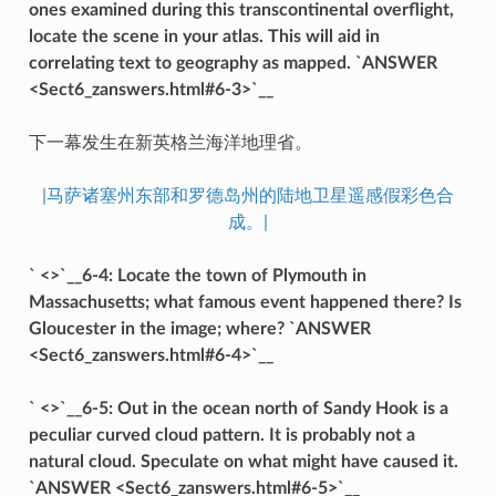
ones examined during this transcontinental overflight,
locate the scene in your atlas. This will aid in
correlating text to geography as mapped. `ANSWER
<Sect6_zanswers.html#6-3>`__
下一幕发生在新英格兰海洋地理省。
|马萨诸塞州东部和罗德岛州的陆地卫星遥感假彩色合
成。|
` <>`__6-4: Locate the town of Plymouth in
Massachusetts; what famous event happened there? Is
Gloucester in the image; where? `ANSWER
<Sect6_zanswers.html#6-4>`__
` <>`__6-5: Out in the ocean north of Sandy Hook is a
peculiar curved cloud pattern. It is probably not a
natural cloud. Speculate on what might have caused it.
`ANSWER <Sect6_zanswers.html#6-5>`__