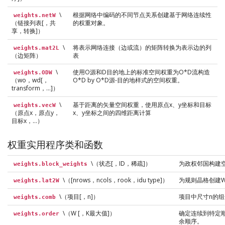
\
根据网络中编码的不同节点关系创建基于网络连续性
weights.netW
（链接列表[，共
的权重对象。
享，转换]）
\
将表示网络连接（边或流）的矩阵转换为表示边的列
weights.mat2L
（边矩阵）
表
\
使用O源和D目的地上的标准空间权重为O*D流构造
weights.ODW
（wo，wd[，
O*D by O*D源-目的地样式的空间权重。
transform，…]）
\
基于距离的矢量空间权重，使用原点x、y坐标和目标
weights.vecW
（原点x，原点y，
x、y坐标之间的四维距离计算
目标x，…）
权重实用程序类和函数
\（状态[，ID，稀疏]）
为政权邻国构建
weights.block_weights
\（[nrows，ncols，rook，idu type]）
为规则晶格创建
weights.lat2W
\（项目[，n]）
项目中尺寸n的组
weights.comb
\（W [，K最大值]）
确定连续到特定
weights.order
余顺序。