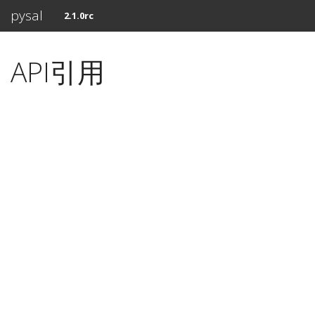
pysal
2.1.0rc
API引用