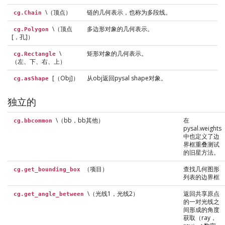
\（顶点）
链的几何表示，也称为多段线。
cg.Chain
\（顶点
多边形对象的几何表示。
cg.Polygon
[，孔]）
\
矩形对象的几何表示。
cg.Rectangle
（左、下、右、上）
[（Obj]）
从obj返回pysal shape对象。
cg.asShape
独立的
\（bb，bb其他）
在
cg.bbcommon
pysal.weights
中也定义了边
界框重叠测试
的旧星方法。
（项目）
查找几何图形
cg.get_bounding_box
列表的边界框
\（光线1，光线2）
返回共享原点
cg.get_angle_between
的一对光线之
间形成的角度
获取（ray，