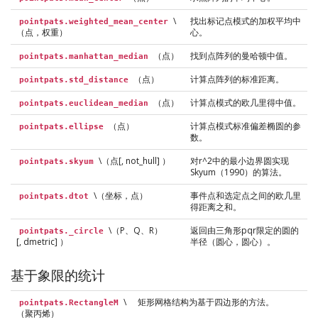
\
找出标记点模式的加权平均中
pointpats.weighted_mean_center
（点，权重）
心。
（点）
找到点阵列的曼哈顿中值。
pointpats.manhattan_median
（点）
计算点阵列的标准距离。
pointpats.std_distance
（点）
计算点模式的欧几里得中值。
pointpats.euclidean_median
（点）
计算点模式标准偏差椭圆的参
pointpats.ellipse
数。
\（点[, not_hull] ）
对r^2中的最小边界圆实现
pointpats.skyum
Skyum（1990）的算法。
\（坐标，点）
事件点和选定点之间的欧几里
pointpats.dtot
得距离之和。
\（P、Q、R）
返回由三角形pqr限定的圆的
pointpats._circle
[, dmetric] ）
半径（圆心，圆心）。
基于象限的统计
\
矩形网格结构为基于四边形的方法。
pointpats.RectangleM
（聚丙烯）