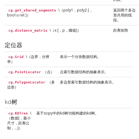
\（poly1，poly2 [，
返回两个多边
cg.get_shared_segments
bool u ret ]）
形共用的线
段。
\（x [，p，阈值]）
距离矩阵
cg.distance_matrix
定位器
\（边界，分辨
表示一个分块数据结构。
cg.Grid
率）
（点）
点索引数据结构的抽象表示。
cg.PointLocator
（多
多边形索引数据结构的抽象表示。
cg.PolygonLocator
边形）
kd树
\
基于scipy中的kd树功能构建的kd树。
cg.KDTree
（数据[，最小
尺寸，距离公
制，…]）