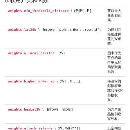
\（数据[，P ]）
获取最大
weights.min_threshold_distance
最近邻距
离。
\（[nrows，ncols，criteria，rowu st ]）
为规则晶
weights.lat2SW
格创建稀
疏的W矩
阵。
（W）
图中作为
weights.w_local_cluster
节点的每
个单元的
局部聚类
系数。
\（W [，K ，…]）
稀疏W的
weights.higher_order_sp
邻接权重
或顺序K的
邻接权
重。
\（[nrows，ncols]）
为六角形
weights.hexLat2W
晶格创建
W对象。
\（w，wu knn1）
以空间权
weights.attach_islands