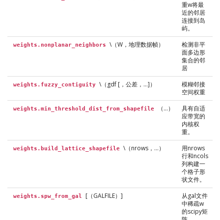
重w将最
近的邻居
连接到岛
屿。
\（W，地理数据帧）
检测非平
weights.nonplanar_neighbors
面多边形
集合的邻
居
\（gdf [，公差，…]）
模糊邻接
weights.fuzzy_contiguity
空间权重
（…）
具有自适
weights.min_threshold_dist_from_shapefile
应带宽的
内核权
重。
\（nrows，…）
用nrows
weights.build_lattice_shapefile
行和ncols
列构建一
个格子形
状文件。
[（GALFILE）]
从gal文件
weights.spw_from_gal
中稀疏w
的scipy矩
阵。