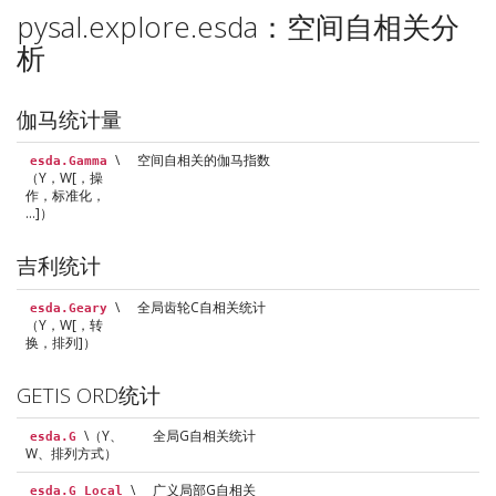
pysal.explore.esda：空间自相关分
析
伽马统计量
\
空间自相关的伽马指数
esda.Gamma
（Y，W[，操
作，标准化，
…]）
吉利统计
\
全局齿轮C自相关统计
esda.Geary
（Y，W[，转
换，排列]）
GETIS ORD统计
\（Y、
全局G自相关统计
esda.G
W、排列方式）
\
广义局部G自相关
esda.G_Local