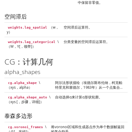
中保留非零值。
空间滞后
（w，
空间滞后运算符。
weights.lag_spatial
y）
\
分类变量的空间滞后运算符。
weights.lag_categorical
（W，Y[，领带]）
CG：计算几何
alpha_shapes
\
阿尔法形状描绘（埃德尔斯布伦纳，柯克帕
cg.alpha_shape
（xys，alpha）
特里克和塞德尔，1983年）从一个点集合…
\
自动选择α来计算α形状轮廓。
cg.alpha_shape_auto
（xys [，步骤，详细]）
泰森多边形
\
将voronoi区域和生成器点作为单个数据帧返回
cg.voronoi_frames
（点[，半径]）
的复合助手