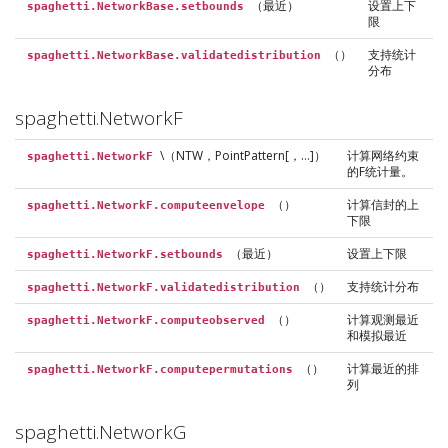
（最近）
设置上下
spaghetti.NetworkBase.setbounds
限
（）
支持统计
spaghetti.NetworkBase.validatedistribution
分布
spaghetti.NetworkF
\（NTW，PointPattern[，…]）
计算网络约束
spaghetti.NetworkF
的F统计量。
（）
计算信封的上
spaghetti.NetworkF.computeenvelope
下限
（最近）
设置上下限
spaghetti.NetworkF.setbounds
（）
支持统计分布
spaghetti.NetworkF.validatedistribution
（）
计算观测最近
spaghetti.NetworkF.computeobserved
和模拟最近
（）
计算最近的排
spaghetti.NetworkF.computepermutations
列
spaghetti.NetworkG