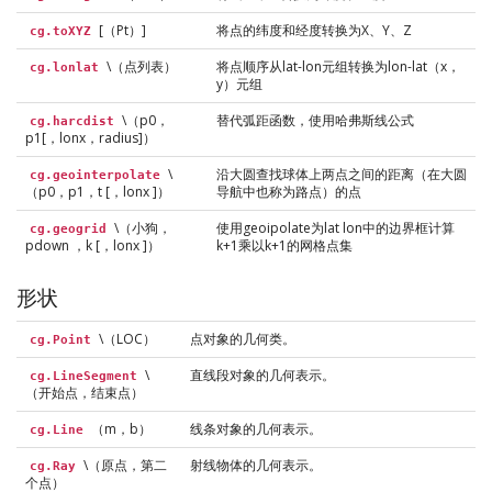
[（Pt）]
将点的纬度和经度转换为X、Y、Z
cg.toXYZ
\（点列表）
将点顺序从lat-lon元组转换为lon-lat（x，
cg.lonlat
y）元组
\（p0，
替代弧距函数，使用哈弗斯线公式
cg.harcdist
p1[，lonx，radius]）
\
沿大圆查找球体上两点之间的距离（在大圆
cg.geointerpolate
（p0，p1，t [，lonx ]）
导航中也称为路点）的点
\（小狗，
使用geoipolate为lat lon中的边界框计算
cg.geogrid
pdown ，k [，lonx ]）
k+1乘以k+1的网格点集
形状
\（LOC）
点对象的几何类。
cg.Point
\
直线段对象的几何表示。
cg.LineSegment
（开始点，结束点）
（m，b）
线条对象的几何表示。
cg.Line
\（原点，第二
射线物体的几何表示。
cg.Ray
个点）