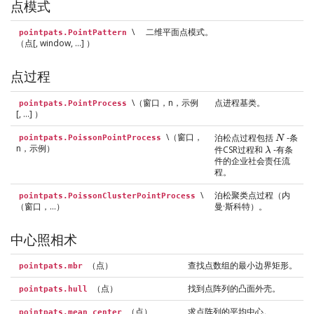
点模式
\
二维平面点模式。
pointpats.PointPattern
（点[, window, ...] ）
点过程
\（窗口，n，示例
点进程基类。
pointpats.PointProcess
[, ...] ）
\（窗口，
泊松点过程包括
-条
N
pointpats.PoissonPointProcess
N
n，示例）
件CSR过程和
-有条
λ
λ
件的企业社会责任流
程。
\
泊松聚类点过程（内
pointpats.PoissonClusterPointProcess
（窗口，…）
曼·斯科特）。
中心照相术
（点）
查找点数组的最小边界矩形。
pointpats.mbr
（点）
找到点阵列的凸面外壳。
pointpats.hull
（点）
求点阵列的平均中心。
pointpats.mean_center