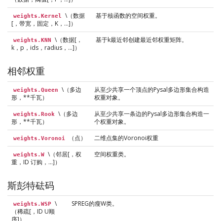
\（数据
基于核函数的空间权重。
weights.Kernel
[，带宽，固定，K，…]）
\（数据[，
基于k最近邻创建最近邻权重矩阵。
weights.KNN
k，p，ids，radius，…]）
相邻权重
\（多边
从至少共享一个顶点的Pysal多边形集合构造
weights.Queen
形，**千瓦）
权重对象。
\（多边
从至少共享一条边的Pysal多边形集合构造一
weights.Rook
形，**千瓦）
个权重对象。
（点）
二维点集的Voronoi权重
weights.Voronoi
\（邻居[，权
空间权重类。
weights.W
重，ID 订购，…]）
斯彭特砝码
\
SPREG的瘦W类。
weights.WSP
（稀疏[，ID U顺
序]）