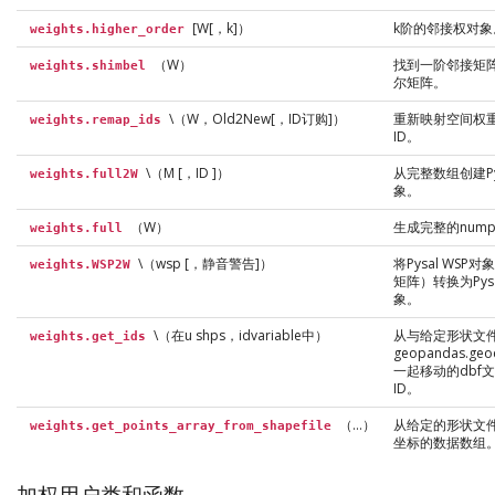
[W[，k]）
k阶的邻接权对象
weights.higher_order
（W）
找到一阶邻接矩
weights.shimbel
尔矩阵。
\（W，Old2New[，ID订购]）
重新映射空间权
weights.remap_ids
ID。
\（M [，ID ]）
从完整数组创建Py
weights.full2W
象。
（W）
生成完整的num
weights.full
\（wsp [，静音警告]）
将Pysal WSP
weights.WSP2W
矩阵）转换为Pysa
象。
\（在u shps，idvariable中）
从与给定形状文
weights.get_ids
geopandas.geo
一起移动的dbf
ID。
（…）
从给定的形状文件
weights.get_points_array_from_shapefile
坐标的数据数组
加权用户类和函数