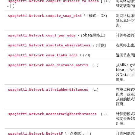
[（x，
对网络边缘
spaghetti.Network.compute_distance_to_nodes
…）]
绑定该端的
\（模式，IDX）
对网络边缘
spaghetti.Network.compute_snap_dist
算从原始位
离。
\（obs在网络上）
计算每边的
spaghetti.Network.count_per_edge
\（计数）
在网络上生
spaghetti.Network.simulate_observations
\（v0）
返回节点周
spaghetti.Network.enum_links_node
（…）
从AllNeig
spaghetti.Network.node_distance_matrix
NearestNe
和Distanc
调用。
（…）
在单点模式
spaghetti.Network.allneighbordistances
距离，或者
从目的模式
距离。
（…）
计算源模式
spaghetti.Network.nearestneighbordistances
式间最近邻
距离。
\（点模式[，…]）
计算网络约
spaghetti.Network.NetworkF