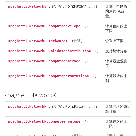
\（NTW，PointPattern[，…]）
计算一个网络
spaghetti.NetworkG
约束的G统计
量。
（）
计算信封的上
spaghetti.NetworkG.computeenvelope
下限
（最近）
设置上下限
spaghetti.NetworkG.setbounds
（）
支持统计分布
spaghetti.NetworkG.validatedistribution
（）
计算最近观测
spaghetti.NetworkG.computeobserved
值
（）
计算最近的排
spaghetti.NetworkG.computepermutations
列
spaghetti.NetworkK
\（NTW，PointPattern[，…]）
计算网络约束k
spaghetti.NetworkK
统计量。
（）
计算信封的上
spaghetti.NetworkK.computeenvelope
下限