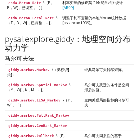
\（E，
利率变量的修正莫兰I全局自相关统计
esda.Moran_Rate
B，W[，已调整，…]）
[AR99]
\
调整了利率变量的本地Moran统计数据
esda.Moran_Local_Rate
（E，B，W[，已调整，…]）
[assuncao1999]_
pysal.explore.giddy：地理空间分布
动力学
马尔可夫法
\（类标识[，
经典马尔可夫转移矩阵。
giddy.markov.Markov
类]）
\
马尔可夫跃迁的条件是空间
giddy.markov.Spatial_Markov
（Y，W[，K，M，…]）
滞后的值。
\（Y，
空间关联局部指标的马尔可
giddy.markov.LISA_Markov
W[，…]）
夫
giddy.markov.FullRank_Markov
giddy.markov.GeoRank_Markov
\（F）
马尔可夫同质性的基于
giddy.markov.kullback