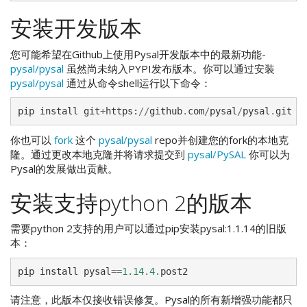
安装开发版本
您可能希望在Github上使用Pysal开发版本中的最新功能-
pysal/pysal
虽然尚未纳入PYPI发布版本。你可以通过安装
pysal/pysal
通过从命令shell运行以下命令：
pip
install
git
+
https
:
//
github
.
com
/
pysal
/
pysal
.
git
你也可以
fork
这个
pysal/pysal
repo并创建您的fork的本地克
隆。通过更改本地克隆并将请求提交到
pysal/PySAL
你可以为
Pysal的发展做出贡献。
安装支持python 2的版本
需要python 2支持的用户可以通过pip安装pysal:1.1.14的旧版
本：
pip
install
pysal
==
1.14
.
4.
post2
请注意，此版本仅接收错误修复。Pysal的所有新增强功能都只