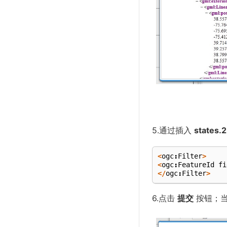
5.通过插入
states.
<
ogc
:
Filter
>
<
ogc
:
FeatureId
fi
</
ogc
:
Filter
>
6.点击
提交
按钮；