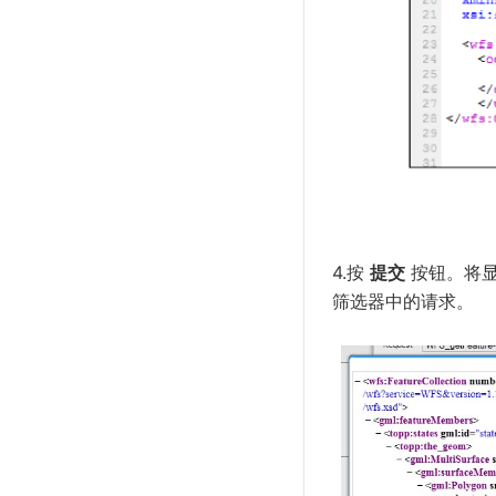
4.按
提交
按钮。将显
筛选器中的请求。