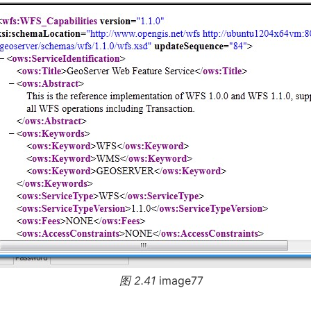
图 2.41
image77