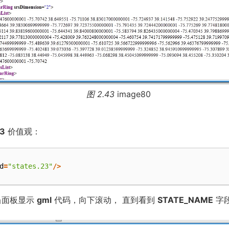
图 2.43
image80
23
价值观：
d
=
"states.23"
/>
当面板显示
gml
代码，向下滚动， 直到看到
STATE_NAME
字