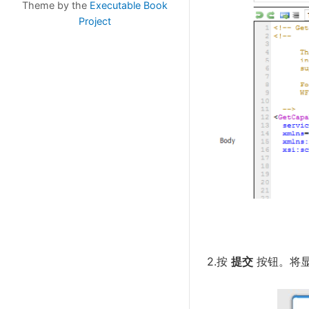
Theme by the
Executable Book
Project
2.按
提交
按钮。将显