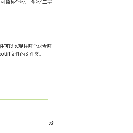
可简称作秒。“角秒”二字
c插件可以实现将两个或者两
tiff文件的文件夹。
发