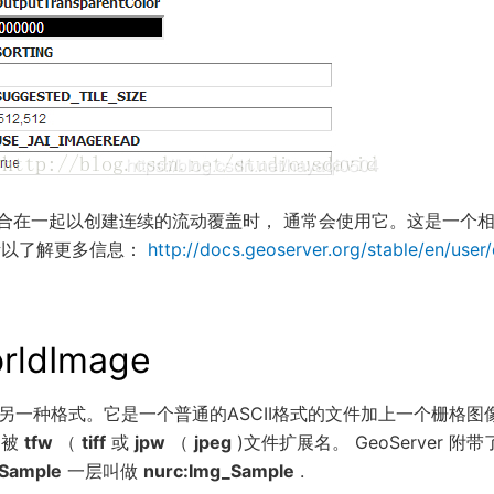
合在一起以创建连续的流动覆盖时， 通常会使用它。这是一个相
机参考以了解更多信息：
http://docs.geoserver.org/stable/en/use
rldImage
的另一种格式。它是一个普通的ASCII格式的文件加上一个栅格图
易被
tfw
（
tiff
或
jpw
（
jpeg
)文件扩展名。 GeoServer 
Sample
一层叫做
nurc:Img_Sample
.