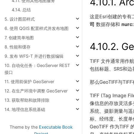
4.10.1.
Arc
4.11. 使用其他地图服务
4.14. 总结
这是Esri创建的专有
5. 设计图层样式
司
数据存储和
nurc
6. 使用 QGIS 配置样式并发布地图
7. 创建简单地图
4.10.2.
Ge
8. 性能和缓存
9. 发布 WFS-T 并进行数据编辑
TIFF 文件通常用
10. 自动化任务：GeoServer REST
包括标题、SRS和
接口
11. 使用前保护 GeoServer
那么GeoTIFF与TI
12. 在生产环境中调整 GeoServer
TIFF (Tag Im
13. 获取帮助和故障排除
像信息的存放灵活多变
14. 地理信息系统基础
系统、摄影测量与遥
标、经纬度、长度单位
GeoTIFF 作为TI
Theme by the
Executable Book
Project