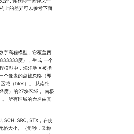
理数据存储在同一图像文件
结构上的差异可以参考下面
球的数字高程模型，它覆盖西
833333度），生成 一个
数字高程模型中，海洋地区被指
于一个像素的点被忽略（即
域（tiles）。 从南纬
（经度）的27块区域， 南极
0）。 所有区域的命名由其
SCH, SRC, STX，在使
单元格大小。（角秒，又称