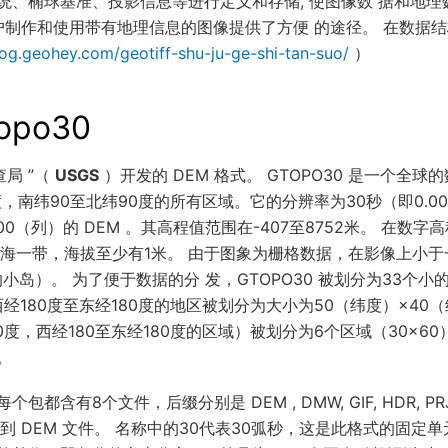
统、椭球基准、投影信息等进行定义和存储, 使图像数 据和地
用户制作和使用带有地理信息的图像提供了方便 的途径。 在数据
log.geohey.com/geotiff-shu-ju-ge-shi-tan-suo/
）
opo30
查局 ”（
USGS
）开发的 DEM 格式。 GTOPO30 是一个全
度，南纬90至北纬90度的所有区域。它的分辨率为30秒（即0.00
3,200（列）的 DEM 。其高程值范围在-407至8752米。 在
地沿海一带，海拔至少有1米。 由于图象为栅格数据，在影像上小
岛）。 为了便于数据的分 发，GTOPO30 被划分为33个小的区
西经180度至东经180度的地区被划分为大小为50（纬度）×40
0度，西经180至东经180度的区域）被划分为6个区域（30×6
。
含有8个文件，后缀分别是 DEM , DMW, GIF, HDR, PRJ, 
到 DEM 文件。 名称中的30代表30弧秒，这是此格式的固定