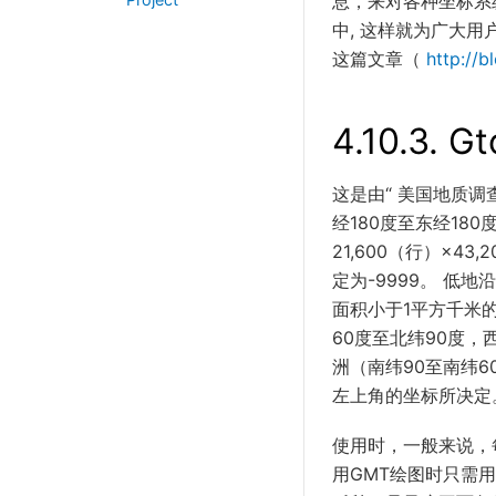
息，来对各种坐标系
中, 这样就为广大
这篇文章（
http://b
4.10.3.
Gt
这是由“ 美国地质调
经180度至东经180
21,600（行）×4
定为-9999。 低
面积小于1平方千米的小
60度至北纬90度，
洲（南纬90至南纬6
左上角的坐标所决定
使用时，一般来说，每个包都
用GMT绘图时只需用