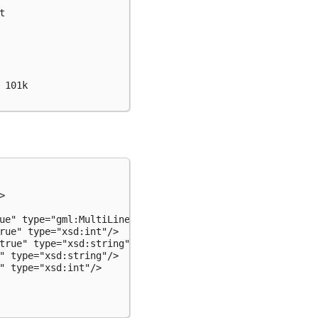


101k



ue" type="gml:MultiLineStringPropertyType"/>

rue" type="xsd:int"/>

true" type="xsd:string"/>

" type="xsd:string"/>

" type="xsd:int"/>
