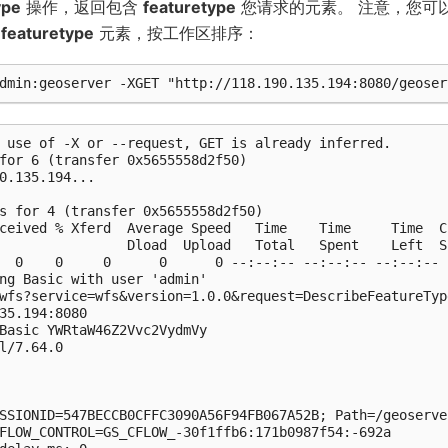
ype
操作，返回包含
featuretype
您请求的元素。 注意，您可
得
featuretype
元素，按工作区排序：
 use of -X or --request, GET is already inferred.

for 6 (transfer 0x5655558d2f50)

0.135.194...

s for 4 (transfer 0x5655558d2f50)

ceived % Xferd  Average Speed   Time    Time     Time  Cu
                Dload  Upload   Total   Spent    Left  Sp
  0    0     0      0      0 --:--:-- --:--:-- --:--:-- 
ng Basic with user 'admin'

wfs?service=wfs&version=1.0.0&request=DescribeFeatureTyp
35.194:8080

Basic YWRtaW46Z2Vvc2VydmVy

l/7.64.0

SSIONID=547BECCB0CFFC3090A56F94FB067A52B; Path=/geoserve
FLOW_CONTROL=GS_CFLOW_-30f1ffb6:171b0987f54:-692a
