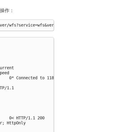
和操作：
rrent

eed

    0* Connected to 118.190.135.194 (118.190.135.194) por
P/1.1

    0< HTTP/1.1 200

r; HttpOnly
