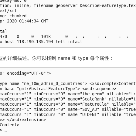
delay-ms: 0

tion: inline; filename=geoserver-DescribeFeatureType.text
ext/xml

ng: chunked

pr 2020 01:44:34 GMT

ta]

470    0     0   101k      0 --:--:-- --:--:-- --:--:--  
o host 118.190.135.194 left intact
的详细描述。你可以找到 name 和 type 每个属性：
0" encoding="UTF-8"?>

ype name="ne_10m_admin_0_countries"> <xsd:complexContent>
n base="gml:AbstractFeatureType"> <xsd:sequence>

maxOccurs="1" minOccurs="0" name="the_geom" nillable="tr
maxOccurs="1" minOccurs="0" name="ScaleRank" nillable="t
maxOccurs="1" minOccurs="0" name="FeatureCla" nillable="
maxOccurs="1" minOccurs="0" name="SOV_A3" nillable="true
maxOccurs="1" minOccurs="0" name="UIDENT" nillable="true
e> </xsd:extension>

Content>
