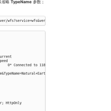
以省略
TypeName
参数；
rrent

eed

    0* Connected to 118.190.135.194 (118.190.135.194) por
e&TypeName=Natural+Earth+Countries:ne_10m_admin_0_countri
r; HttpOnly
