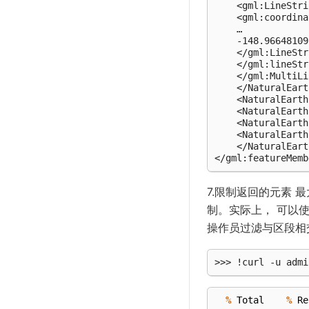
    <gml:LineStri
    <gml:coordina
    …

    -148.96648109
    </gml:LineStr
    </gml:lineStr
    </gml:MultiLi
    </NaturalEart
    <NaturalEarth
    <NaturalEarth
    <NaturalEarth
    <NaturalEarth
    </NaturalEart
7.限制返回的元素
制。实际上， 可以
操作员过滤与区段相
%
Total
%
Re