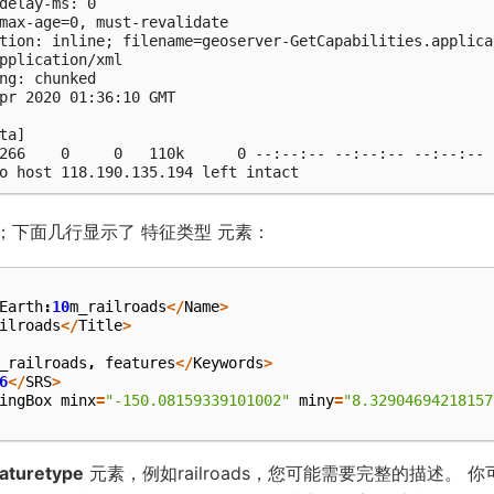
delay-ms: 0

max-age=0, must-revalidate

tion: inline; filename=geoserver-GetCapabilities.applicat
pplication/xml

ng: chunked

pr 2020 01:36:10 GMT

ta]

266    0     0   110k      0 --:--:-- --:--:-- --:--:--  
o host 118.190.135.194 left intact
大；下面几行显示了 特征类型 元素：
Earth
:
10
m_railroads
</
Name
>
ilroads
</
Title
>
_railroads
,
features
</
Keywords
>
6
</
SRS
>
ingBox
minx
=
"-150.08159339101002"
miny
=
"8.32904694218157
aturetype
元素，例如railroads，您可能需要完整的描述。 