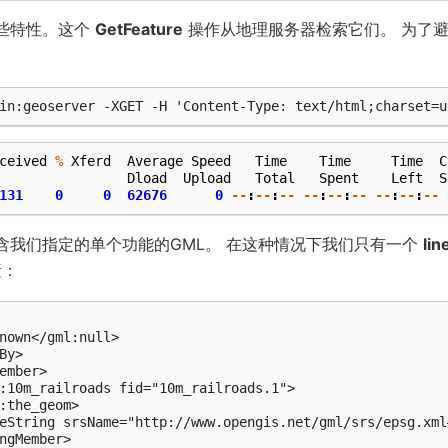
这些特性。这个
GetFeature
操作从地理服务器检索它们。 为了
ceived
%
Xferd
Average
Speed
Time
Time
Time
C
Dload
Upload
Total
Spent
Left
S
131
0
0
62676
0
--
:
--
:
--
--
:
--
:
--
--
:
--
:
--
包含我们指定的单个功能的GML。 在这种情况下我们只有一个
lin
素：
nown</gml:null>

By>

ember>

:10m_railroads fid="10m_railroads.1">

:the_geom>

eString srsName="http://www.opengis.net/gml/srs/epsg.xml#
ngMember>
