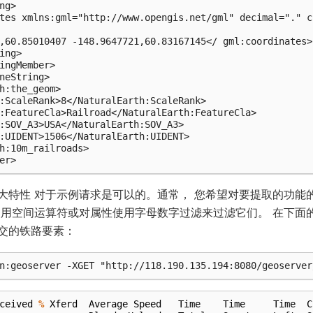
ng>

tes xmlns:gml="http://www.opengis.net/gml" decimal="." c
,60.85010407 -148.9647721,60.83167145</ gml:coordinates>

ing>

ingMember>

neString>

h:the_geom>

:ScaleRank>8</NaturalEarth:ScaleRank>

:FeatureCla>Railroad</NaturalEarth:FeatureCla>

:SOV_A3>USA</NaturalEarth:SOV_A3>

:UIDENT>1506</NaturalEarth:UIDENT>

h:10m_railroads>

 最大特性 对于示例请求是可以的。通常， 您希望对要提取的功
使用空间运算符或对属性使用字母数字过滤来过滤它们。 在下面的示
交的铁路要素：
ceived
%
Xferd
Average
Speed
Time
Time
Time
C