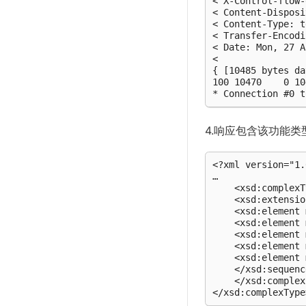
< X-Control-flow-
< Content-Disposi
< Content-Type: t
< Transfer-Encodi
< Date: Mon, 27 A
<

{ [10485 bytes da
100 10470    0 10
* Connection #0 t
4.响应包含该功能类型
<?xml version="1.
…

    <xsd:complexT
    <xsd:extensio
    <xsd:element 
    <xsd:element 
    <xsd:element 
    <xsd:element 
    <xsd:element 
    </xsd:sequenc
    </xsd:complex