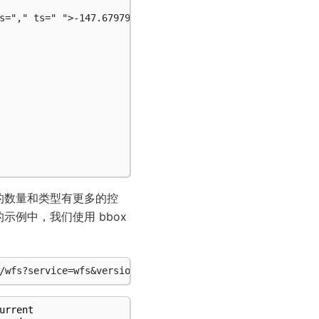
s="," ts=" ">-147.67979896,64.81824372 -147.69432532,64.
能的数量和类型有更多的控
例中，我们使用 bbox
urrent