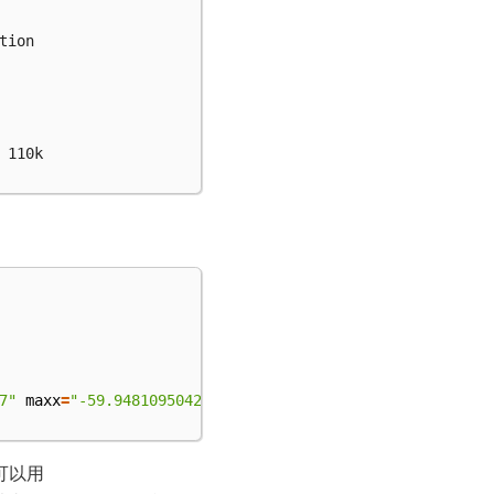
ion

110k

7"
maxx
=
"-59.94810950429127"
maxy
=
"64.93097565311908"
/>
你可以用