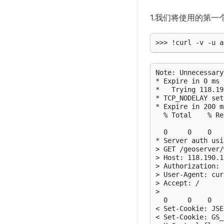
1.我们将使用的第一
Note: Unnecessary
* Expire in 0 ms 
*   Trying 118.19
* TCP_NODELAY set

* Expire in 200 m
  % Total    % Re
                 
  0     0    0   
* Server auth usi
> GET /geoserver/
> Host: 118.190.1
> Authorization: 
> User-Agent: cur
> Accept: 
/
>

  0     0    0   
< Set-Cookie: JSE
< Set-Cookie: GS_