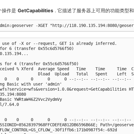
个操作是
GetCapabilities
. 它描述了服务器上可用的功能类型
 use of -X or --request, GET is already inferred.

for 6 (transfer 0x55c6d5766f50)

0.135.194...

s for 4 (transfer 0x55c6d5766f50)

ceived % Xferd  Average Speed   Time    Time     Time  Cu
                Dload  Upload   Total   Spent    Left  Sp
  0    0     0      0      0 --:--:-- --:--:-- --:--:-- 
ng Basic with user 'admin'

wfs?service=wfs&version=1.0.0&request=GetCapabilities HTT
35.194:8080

Basic YWRtaW46Z2Vvc2VydmVy

l/7.64.0

  0    0     0      0      0 --:--:-- --:--:-- --:--:-- 
SSIONID=85628397968FFCDEFEAB12DB6596B66E; Path=/geoserve
FLOW_CONTROL=GS_CFLOW_-30f1ffb6:171b0987f54:-692d
