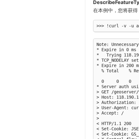
DescribeFeatureT
在本例中，您将获
Note: Unnecessary
* Expire in 0 ms 
*   Trying 118.19
* TCP_NODELAY set

* Expire in 200 m
  % Total    % Re
                 
  0     0    0   
* Server auth usi
> GET /geoserver/
> Host: 118.190.1
> Authorization: 
> User-Agent: cur
> Accept: 
/
>

< HTTP/1.1 200

< Set-Cookie: JSE
< Set-Cookie: GS_