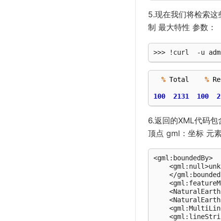
5.现在我们将检索
制 最大特性 参数：
%
Total
%
Re
100
2131
100
2
6.返回的XML代码
顶点 gml：坐标 元
<gml:boundedBy>

    <gml:null>unk
    </gml:bounded
    <gml:featureM
    <NaturalEarth
    <NaturalEarth
    <gml:MultiLin
    <gml:lineStri