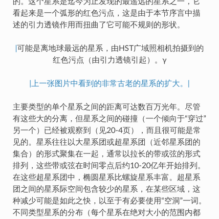
的。这个星系是迄今为止发现的最遥远的星系之一，它
看起来是一个弧形的红色污点，这是由于本节序言中描
述的引力透镜作用而扭曲了它可能不规则的形状。
|
可能是离地球最远的星系，由HST广域照相机拍摄到的
红色污点（由引力透镜引起）。γ
|上一张图片中看到的非常古老的星系的扩大。|
主要类型的单个星系之间的距离可达数百万光年。尽管
有这些大的分离，但星系之间的碰撞（一个倾向于“穿过”
另一个）已经被观察到（见20-4页），而且很可能是常
见的。星系往往以大星系团或超星系团（近邻星系团的
集合）的形式聚集在一起，通常以拉长的带或弦的形式
排列，这些带或弦在时间零点后约10-20亿年开始排列。
在这些超星系团中，椭圆星系比螺旋星系丰富。超星系
团之间的星系际空间包含较少的星系，在某些区域，这
种减少可能是如此之快，以至于有必要使用“空洞”一词。
不同类型星系的分布（每个星系在绝对大小的范围内都