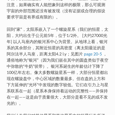
注意，如果确实有人能想象到这样的极限，那么可观测
宇宙的外部范围还没有被发现（没有证据或合理的假设
要求宇宙是有界或有限的）。
回到“家”，太阳系嵌入了一个螺旋星系（我们的恒星，太
阳，大约出生于公元前5年，位于1/2外。 [大约27000光
年] 以人马座内的银河系中心为背景。从地球上看，银河
系的其余部分，其附近恒星的高密度（离太阳最近的是
阿尔法半人马座，距离太阳4.2 l.y；见图片
page 20-5
，
通俗地称为“银河”（因为我们嵌在其中的圆盘类似于夜空
中弥散的“牛奶”状带）。银河系诞生的年龄估计下降了
100亿年左右。像大多数螺旋星系一样，大部分恒星都出
现在螺旋盘中，中心区域的数量最多。但在盘的上方和
下方延伸的“光环”中发现的数字较低。它们在引力上与星
系联系在一起（星系本身保持着运动的完整性——并保持
在一起——这是由于质量很大，大部分是看不见的或不发
光的）。