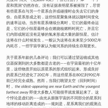
星和黑洞“仍然存在。没有证据表明星系被摧毁了，尽管
有些星系在与另一个星系合并或碰撞时会失去它们的身
份。自星系形成之初，这些恒星聚集体就以随时间变化
的速率运动。当所有星系继续分离时，它们的最终命运
是，它们的小恒星最终会在燃烧核燃料时死亡，并且它
们内部或附近没有足够的氢来形成大量的新恒星。估计
这将在什么时候发生，一般认为这将在未来至少500亿年
内耗尽，一些宇宙学家认为银河系的持续生存期更长。
关于星系年龄的几条评论：我们可以通过望远镜或其他
仪器探测到的大多数都是古老的——在宇宙最初的十亿年
里，这些物质开始以原星系的形式组织起来。形成良好
的星系已经进化了20亿年，而这些星系在80亿到90亿年
前已经完全成熟。然而，当我们眺望太空（回到时间）
时，
the oldest-appearing are near Earth and the youngest
farthest away
即使大多数人可能很早就发展起来了。这
个悖论是虚幻的——由光从膨胀宇宙的不同部分的星系到
地球的移动距离造成的——规则是，星系离我们的观测点