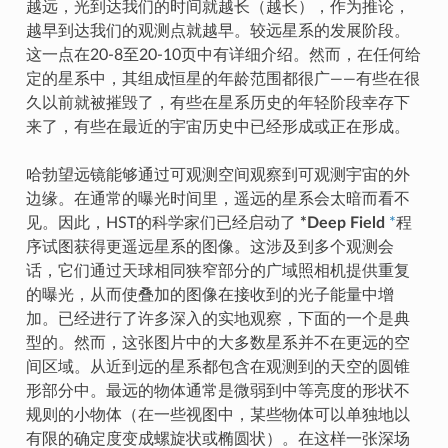
越远，光到达我们的时间就越长（越长），作为推论，
越早到达我们的观测点就越早。较远星系的发展阶段。
这一点在20-8至20-10页中有详细介绍。然而，在任何给
定的星系中，其组成恒星的年龄范围都很广——有些在很
久以前就被摧毁了，有些在星系历史的年轻阶段幸存下
来了，有些在最近的宇宙历史中已经形成或正在形成。
哈勃望远镜能够通过可观测空间观察到可观测宇宙的外
边缘。在通常的曝光时间里，遥远的星系会太暗而看不
见。因此，HST的科学家们已经启动了
*Deep Field
*
程
序试图获得更遥远星系的图像。这涉及到多个观测会
话，它们通过天球相同狭窄部分的广域照相机提供重复
的曝光，从而使叠加的图像在接收到的光子能量中增
加。已经进行了许多深入的实地观察，下面的一个是典
型的。然而，这张图片中的大多数星系并不在更远的空
间区域。从近到远的星系都包含在观测到的天空的圆锥
形部分中。最远的物体通常是微弱到中等亮度的形状不
规则的小物体（在一些视图中，某些物体可以单独地以
有限的确定度变成螺旋状或椭圆状）。在这样一张深场