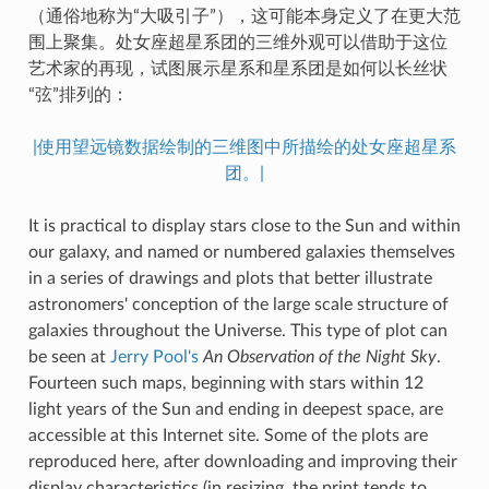
（通俗地称为“大吸引子”），这可能本身定义了在更大范
围上聚集。处女座超星系团的三维外观可以借助于这位
艺术家的再现，试图展示星系和星系团是如何以长丝状
“弦”排列的：
|使用望远镜数据绘制的三维图中所描绘的处女座超星系
团。|
It is practical to display stars close to the Sun and within
our galaxy, and named or numbered galaxies themselves
in a series of drawings and plots that better illustrate
astronomers' conception of the large scale structure of
galaxies throughout the Universe. This type of plot can
be seen at
Jerry Pool's
An Observation of the Night Sky
.
Fourteen such maps, beginning with stars within 12
light years of the Sun and ending in deepest space, are
accessible at this Internet site. Some of the plots are
reproduced here, after downloading and improving their
display characteristics (in resizing, the print tends to