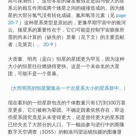
高可探测性）。这些零星的爆发被假定是由与较大的星
系云的相互作用或两个矮星之间的碰撞造成的。因为矮
星的大部分氢气没有转化成碳、氮和氧等元素（见
page
20-7
）这种星系类型是原始的，更像早期宇宙中的银河
云。矮星系的重要性在于，它们可能是控制宇宙膨胀所
需的尚未计算的（缺失的）质量（见下文）的主要贡献
者（见第页）。
20-9
）
大质量、明亮（蓝白）恒星的星团更为罕见，因为这种
大小的恒星往往燃烧得更快。这是一个未命名的大星
团，可能不是一个星暴。
|大而明亮的恒星聚集在一个次星系大小的星系群中。|
现在看到的一些星群包含的个体数量只有1万到100万甚
至更多。它们被称为晕团。不确定因素依然存在，即这
些星系团究竟是从未变得更大，还是曾经更大的星系团
已经失去了大部分的人口。下一幅由参与进行中的斯隆
数字天空调查（SDSS）的帕洛玛望远镜拍摄的图像显