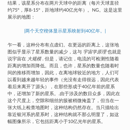
结果，该星系分布在两片天球中的距离（每片天球直径
约75°，厚8-15°，距地球约40亿光年）。NG。这是这里
展示的地图：
|两个天空楔体显示星系映射到40亿年。|
乍一看，这种分布有点虚幻。在更远的距离上，这张地
图似乎显示了星系数量的减少，这与
宇宙学原理
也就是
说宇宙在
大规模
. 但是，请记住，电流的可检测性随着
距离的增加而降低。而且，也许，星系的数量也随着时
间的推移而增加，因此，在离地球较近的地方，人们可
以看到越来越年轻的事件（光没有走得很远，因此代表
着后来离开了源头），在那些形成于40亿年前的星系
中，还增加了新的星系。.由于涉及的数目众多，因此在
这个尺度上，空隙和细丝的簇被稍微掩盖了，但当在一
张大纸上检查地图时，这种结构仍然存在。当只描绘出
靠近银河系的星系时，这种结构就不那么明显了，如这
幅图像所示，它包括距离小于10亿光年的星系。