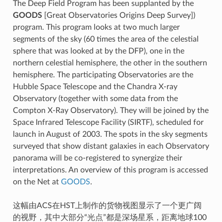
The Deep Field Program has been supplanted by the
GOODS
[Great Observatories Origins Deep Survey])
program. This program looks at two much larger
segments of the sky (60 times the area of the celestial
sphere that was looked at by the DFP), one in the
northern celestial hemisphere, the other in the southern
hemisphere. The participating Observatories are the
Hubble Space Telescope and the Chandra X-ray
Observatory (together with some data from the
Compton X-Ray Observatory). They will be joined by the
Space Infrared Telescope Facility (SIRTF), scheduled for
launch in August of 2003. The spots in the sky segments
surveyed that show distant galaxies in each Observatory
panorama will be co-registered to synergize their
interpretations. An overview of this program is accessed
on the Net at
GOODS
.
这幅由ACS在HST上制作的货物视图显示了一个更广阔
的视野，其中大部分“光点”都是深场星系，距离地球100