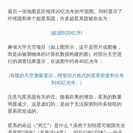
最后一张地图是距地球20亿光年的平面图。同时显示了
纤维团和单个超星系团；许多超星系团被命名为：
|超滤到20亿升|
麻省大学天空项目（如上图所示，这不是照片或图像，
而是由被测物体的计算机数据构建的图）对部分天空进
行的调查结果显示，在该图中约有40亿光年：
|有限的天空测量显示，楔形切片格式的星系密度和分布
到40亿光年。|
注意与星系团有关的弦。随着距离的增加，星系的数量
明显减少。这是虚幻的，是由于无法探测到许多较暗的
星系而造成的。
星系的命运（“死亡”）是什么？虽然个别恒星可能因失去
亮度而“消失”（见第20-6页），但它们的“尸体”——中子