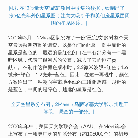
|根据在“2质量天空调查”项目中收集的数据，绘制出了一
张5亿光年外的星系图；注意大吸引子和英仙座星系团周
围的星系浓度。|
2003年3月，2Mass团队发布了一份“已完成”的对整个天
空最远探测范围的调查。这是他们的地图，图中靠近的
星系是蓝色的，最远的是红色的（在中心部分有一个黑
暗区域，代表了银河系的位置，减去了它的恒星贡
献）。在制作这种颜色版本时，2.2微米波段=红色；1.6
微米=绿色；1.2微米=蓝色。因此，在这一再现中，颜色
方案给出了一种朝向宇宙地平线的三维距离感：越近的
是蓝色，中间的是绿色，越远的星系是红色。
|全天空星系分布图，2Mass（马萨诸塞大学和加州理工
学院）调查的一部分。|
2000年年中，美国天文学联合会（AAU）在Meeti年会
上宣布了一项更广泛的星系分布（约106000个）的初步