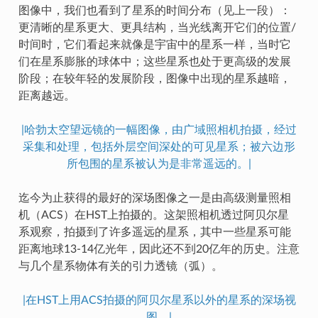
图像中，我们也看到了星系的时间分布（见上一段）：
更清晰的星系更大、更具结构，当光线离开它们的位置/
时间时，它们看起来就像是宇宙中的星系一样，当时它
们在星系膨胀的球体中；这些星系也处于更高级的发展
阶段；在较年轻的发展阶段，图像中出现的星系越暗，
距离越远。
|哈勃太空望远镜的一幅图像，由广域照相机拍摄，经过
采集和处理，包括外层空间深处的可见星系；被六边形
所包围的星系被认为是非常遥远的。|
迄今为止获得的最好的深场图像之一是由高级测量照相
机（ACS）在HST上拍摄的。这架照相机透过阿贝尔星
系观察，拍摄到了许多遥远的星系，其中一些星系可能
距离地球13-14亿光年，因此还不到20亿年的历史。注意
与几个星系物体有关的引力透镜（弧）。
|在HST上用ACS拍摄的阿贝尔星系以外的星系的深场视
图。|