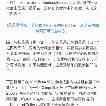
不同） [expression of luminosity; see
page 20-5
] 在一定
程度上取决于星系在一定体积的空间中的密度。考虑这
个图表：
|星系类型在一个任意体积的空间中的分布，这个空间拥
有高密度的总星系。|
除了簇状星系（见下文），螺旋星系比椭圆星系（E）常
见四到五倍；两者的量级范围相似，尽管紧凑的椭圆星
系通常更明亮。不规则星系（IRR）和较丰富的矮椭圆星
系（DE）较暗（负数较小），因此很难检测到它们；几
乎可以肯定，由于检测困难，这些矮星系的数量被低估
了。
下图显示了在26.5°到44.5°的赤纬范围内向外延伸至300
兆秒（mpc）的一个10 mpc厚的外层空间楔形物内大约
2500个明亮星系的分布情况（a
帕秒
是基于视差法的距
离测量，约为3.26光年）。这项调查是玛格丽特·盖勒
（MargaretGeller）和哈佛大学天体物理中心