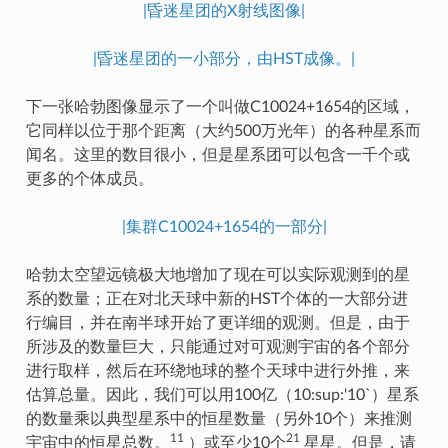
|昏迷星团的X射线图像|
|昏迷星团的一小部分，由HST成像。|
下一张哈勃图像显示了一个叫做C10024+1654的区域，
它同样以位于那个距离（大约500万光年）的各种星系而
闻名。这里的数目很小，但是星系团可以包含一千个或
更多的个体成员。
|集群C10024+1654的一部分|
哈勃太空望远镜极大地增加了现在可以实际观测到的星
系的数量；正在对北天球中新的HST个体的一大部分进
行编目，并在南半球开始了更详细的观测。但是，由于
所涉及的数量巨大，只能通过对可观测宇宙的各个部分
进行取样，然后在环绕地球的整个天球中进行外推，来
估算总量。因此，我们可以用100亿（10:sup:'10`）星系
的数量乘以典型星系中的恒星数量（另外10个）来推测
11
21
宇宙中的恒星总数。
）或至少10个
星星。但是，请