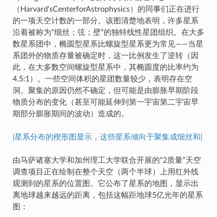
（Harvard'sCenterforAstrophysics）的同事们正在进行
的一项天空计数的一部分。该图清楚地表明，许多星系
沿着被称为“细丝；弦；壁”的独特线性星团组织。在大多
数星系团中，椭圆型星系比螺旋型星系更为常见——当星
系团外的物质存量被确定时，这一比例发生了逆转（因
此，在大多数空间螺旋型星系中，其椭圆度的比率约为
4.5:1）。一些空间体积的星团数量较少，表明存在空
洞。聚集的原因仍然不确定，但可能是由膨胀早期阶段
物质分布的变化（甚至可能延伸到第一宇宙第二宇宙早
期部分膨胀期间的波动）造成的。
|星系分布的楔形图显示，这些星系倾向于聚集成细丝和|
由马萨诸塞大学和加州理工大学联合开展的“2质量”天空
调查项目正在绘制在整个天空（两个半球）上用红外线
观测到的星系的位置图。它公布了星系的地图，显示出
离地球越来越远的距离，包括这幅距地球5亿光年的星系
图：