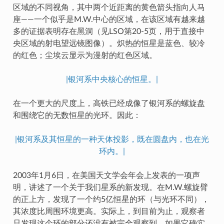
区域的不同视角，其中两个近距离的黄色箭头指向人马
座——一个似乎是M.W.中心的区域，在该区域有越来越
多的证据表明存在黑洞（见LSO第20-5页，用于直接中
央区域的射电望远镜图像）。炽热的恒星是蓝色、较冷
的红色；尘埃云显示为漫射的红色区域。
|银河系中央核心的恒星。|
在一个更大的尺度上，高铁已经成像了银河系的螺旋盘
和围绕它的无数恒星的光环。因此：
|银河系及其恒星的一种天体投影，既在圆盘内，也在光
环内。|
2003年1月6日，在美国天文学会年会上发表的一项声
明，讲述了一个关于我们星系的新发现。在M.W.螺旋臂
的正上方，发现了一个约5亿恒星的环（与光环不同），
其浓度比周围环境更高。实际上，到目前为止，观察者
只发现这个环的部分还没有被完全观察到，如果它确实