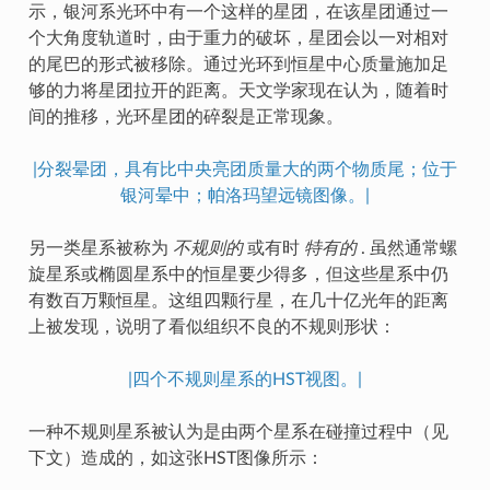
示，银河系光环中有一个这样的星团，在该星团通过一
个大角度轨道时，由于重力的破坏，星团会以一对相对
的尾巴的形式被移除。通过光环到恒星中心质量施加足
够的力将星团拉开的距离。天文学家现在认为，随着时
间的推移，光环星团的碎裂是正常现象。
|分裂晕团，具有比中央亮团质量大的两个物质尾；位于
银河晕中；帕洛玛望远镜图像。|
另一类星系被称为
不规则的
或有时
特有的
. 虽然通常螺
旋星系或椭圆星系中的恒星要少得多，但这些星系中仍
有数百万颗恒星。这组四颗行星，在几十亿光年的距离
上被发现，说明了看似组织不良的不规则形状：
|四个不规则星系的HST视图。|
一种不规则星系被认为是由两个星系在碰撞过程中（见
下文）造成的，如这张HST图像所示：