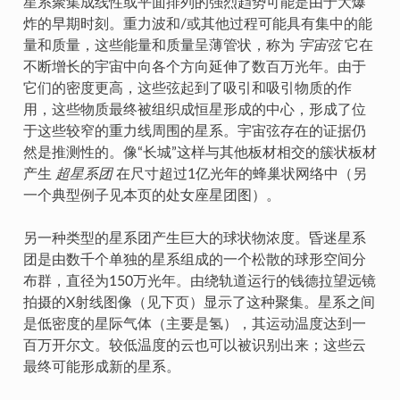
星系聚集成线性或平面排列的强烈趋势可能是由于大爆
炸的早期时刻。重力波和/或其他过程可能具有集中的能
量和质量，这些能量和质量呈薄管状，称为
宇宙弦
它在
不断增长的宇宙中向各个方向延伸了数百万光年。由于
它们的密度更高，这些弦起到了吸引和吸引物质的作
用，这些物质最终被组织成恒星形成的中心，形成了位
于这些较窄的重力线周围的星系。宇宙弦存在的证据仍
然是推测性的。像“长城”这样与其他板材相交的簇状板材
产生
超星系团
在尺寸超过1亿光年的蜂巢状网络中（另
一个典型例子见本页的处女座星团图）。
另一种类型的星系团产生巨大的球状物浓度。昏迷星系
团是由数千个单独的星系组成的一个松散的球形空间分
布群，直径为150万光年。由绕轨道运行的钱德拉望远镜
拍摄的X射线图像（见下页）显示了这种聚集。星系之间
是低密度的星际气体（主要是氢），其运动温度达到一
百万开尔文。较低温度的云也可以被识别出来；这些云
最终可能形成新的星系。