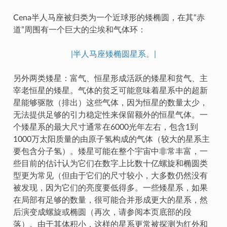
Cena半人马座被归类为一个近球形的矮椭圆，在其“赤
道”周围有一个巨大的尘埃和气体环：
|半人马座矮椭圆星系。|
另外两类矮星：富气、恒星形成活跃的矮星和贫气、主
宰老恒星的矮星。气体的贫乏可能意味着星系中的超新
星能够驱散（排出）这些气体，因为恒星的数量太少，
无法提供足够的引力稳定性来保留额外的恒星气体。一
个矮星系的最大尺寸通常在6000光年左右，包含1到
1000万太阳质量的由原子氢构成的气体（较大的星系主
要包含分子氢）。矮星可能在整个宇宙中非常丰富，一
些目前的估计认为它们在数字上比数十亿螺旋和椭圆类
型更为常见（但由于它们的尺寸较小，大多数仍然没有
被发现，因为它们的亮度要低得多。一些矮星系，如果
在局部有足够的数量，很可能合并形成更大的星系，然
后演变成螺旋或椭圆（再次，请参阅本页底部的段
落）。由于其体积小，这样的星系更常被探测为红外和