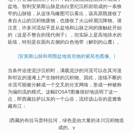
盆地。智利安第斯山脉是由白垩纪沉积岩组成的一条狭
窄的山脉链，从这张鸟瞰图可以看出，该高原既接收了
来自火山的沉积物废物，也接收了火山碎屑沉降物。请
注意，许多河流似乎是从盆地和山脉之间的接触处开始
的（这是不整合的现代例子），但实际上是高地排水的
延续，特别是在面向左侧的白色地带（解剖的山麓）。
|安第斯山脉和周围盆地填充物的紫苑色图像。|
当条件迫使泥沙沉积时，满载泥沙的河流可以在其河道
和邻近的漫滩上产生独特的沉积物。因此，连续不断的
水流可能被分解成一个交叉的分支网络，形成一种被称
为编织流的模式。这幅EOSAT图像很好地说明了这一
点，即西藏拉萨以东的一个山谷，流经该山谷的是雅鲁
藏布江：
|
西藏的布拉马普特拉河，绿色是由大量的冰川沉积物造
成的。γ