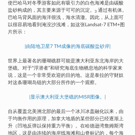
使巴哈马对冬季游客如此有吸引力的白色海滩是由碳酸
盐砂构成的，其主要来源于可可的沉淀。
通过有机体。
3
巴哈马背风面的海洋很浅，海水清澈。因此，从上面可
以很容易地看到淹没沙浅滩，如这张Landsat-7 ETM+图
片所示：
|由陆地卫星7 TM成像的海底碳酸盐砂岸|
世界上最著名的珊瑚礁群可能是澳大利亚东北海岸的大
堡礁。对于“浮潜者”和研究海底生物栖息地的科学家来
说，这是一个非常受欢迎的目的地。这是泰拉的守财奴
对这条珊瑚岛链的大部分所作的一个观察。
|显示澳大利亚大堡礁的MISR图像。|
自从覆盖北美洲北部的最后一个冰川冰盖融化以来，由
于均衡作用的原理，加拿大地盾的某些部分已经逐渐上
升（凹地反弹以保持重力平衡）。在哈德逊湾詹姆斯湾
地区，这是由连续的海岸线海滩和山脊标记的，每个海