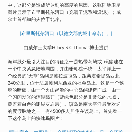
中，这部分是造成所达到的高度的原因。这张陆地卫星
图片显示了布里斯托尔河口（充满了泥浆和淤泥）；威
尔士首都加的夫位于北岸。
|布里斯托尔河口（以德文郡的城市命名）。|
由威尔士大学Hilary S.C.Thomas博士提供
海岸线外最引人注目的特征之一是热带岛屿或
环礁
建在
一个中央紧急陆地周围，并由珊瑚礁环绕。太平洋上一
个经典的“天堂”岛屿是波拉波拉岛，距离塔希提岛西北
240公里，位于法属波利尼西亚的社会岛上。这是一个狭
窄的暗礁，由一个火山起源的中心岛屿建造而成，由一
个闪闪发光的泻湖隔开（蓝绿色部分是非常浅的水域，
覆盖着白色的珊瑚灰岩层）。该岛是南太平洋最受欢迎
的度假胜地之一，有4500多人居住在该岛上。首先看一
下这个岛上的快速鸟图片：