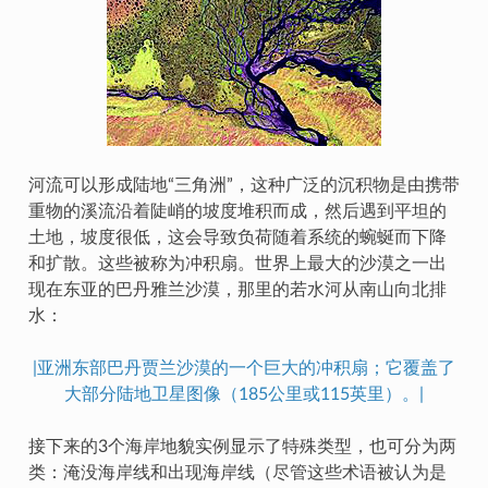
河流可以形成陆地“三角洲”，这种广泛的沉积物是由携带
重物的溪流沿着陡峭的坡度堆积而成，然后遇到平坦的
土地，坡度很低，这会导致负荷随着系统的蜿蜒而下降
和扩散。这些被称为冲积扇。世界上最大的沙漠之一出
现在东亚的巴丹雅兰沙漠，那里的若水河从南山向北排
水：
|亚洲东部巴丹贾兰沙漠的一个巨大的冲积扇；它覆盖了
大部分陆地卫星图像（185公里或115英里）。|
接下来的3个海岸地貌实例显示了特殊类型，也可分为两
类：淹没海岸线和出现海岸线（尽管这些术语被认为是