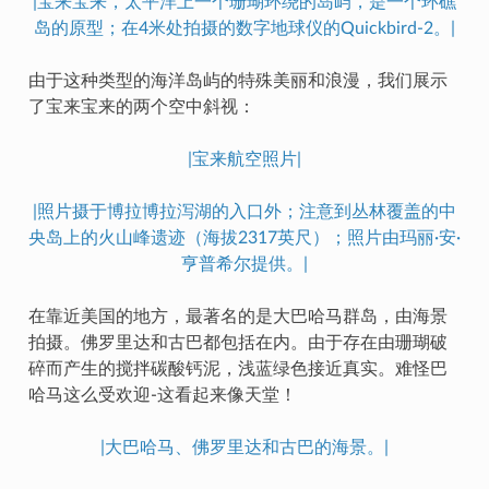
|宝来宝来，太平洋上一个珊瑚环绕的岛屿，是一个环礁
岛的原型；在4米处拍摄的数字地球仪的Quickbird-2。|
由于这种类型的海洋岛屿的特殊美丽和浪漫，我们展示
了宝来宝来的两个空中斜视：
|宝来航空照片|
|照片摄于博拉博拉泻湖的入口外；注意到丛林覆盖的中
央岛上的火山峰遗迹（海拔2317英尺）；照片由玛丽·安·
亨普希尔提供。|
在靠近美国的地方，最著名的是大巴哈马群岛，由海景
拍摄。佛罗里达和古巴都包括在内。由于存在由珊瑚破
碎而产生的搅拌碳酸钙泥，浅蓝绿色接近真实。难怪巴
哈马这么受欢迎-这看起来像天堂！
|大巴哈马、佛罗里达和古巴的海景。|