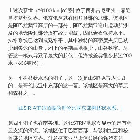
上述次新世（约100 km [62密] 位于西弗吉尼亚州，靠近
肯塔基州边界。俄亥俄河就在图片顶部的北部。该地区
是阿巴拉契亚高原的一部分，阿巴拉契亚造山运动所涉
及的地壳隆起部分没有经历褶皱，因此岩石保持水平。
排水系统已达到成熟水平，其中独特的高密度夹层已减
少到尖锐的山脊，剩下的早期高地很少，山谷狭窄。尽
管这一模式导致了最大的起伏，但海拔差异很少超过200
米（656英尺）。
另一个树枝状水系的例子，这一次是由SIR-A雷达拍摄
的，是哥伦比亚中东部的这一幕。该地区是高大的草原
和森林之一。
|由SIR-A雷达拍摄的哥伦比亚东部树枝状水系。|
第四个例子也在南美洲。这张STRM地形图显示的是有明
显支流的河流。该地区位于巴西西部，与玻利维亚和秘
鲁部分地区交界。注意横贯亚马逊河公路的强烈表达