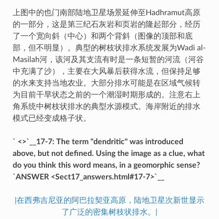
上图中的也门南部陆地卫星场景延伸至Hadhramut高原
的一部分，这是第三纪石灰岩和页岩的隆起部分，经历
了一个宽向斜（中心）和两个背斜（图像的顶部和底
部，但不明显）。典型的树枝状排水系统发展为Wadi al-
Masilah河，该河及其支流有时是一条短暂的河流（河谷
中充满了沙），主要在大风暴后获得水流，但保持足够
的水来支持当地农业。大部分排水可能是在区域气候转
为目前干旱状态之前的一个潮湿时期形成的。注意右上
角系统中树枝状排水的典型水源模式。海岸附近的排水
模式已经变成格子状。
` <>`__17-7: The term "dendritic" was introduced
above, but not defined. Using the image as a clue, what
do you think this word means, in a geomorphic sense?
`ANSWER <Sect17_answers.html#17-7>`__
|在西弗吉尼亚的阿巴拉契亚高原，陆地卫星次新世显示
了广泛的密集树枝状排水。|