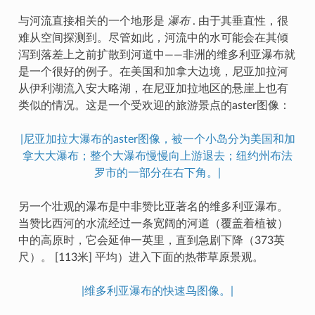
与河流直接相关的一个地形是
瀑布
. 由于其垂直性，很
难从空间探测到。尽管如此，河流中的水可能会在其倾
泻到落差上之前扩散到河道中——非洲的维多利亚瀑布就
是一个很好的例子。在美国和加拿大边境，尼亚加拉河
从伊利湖流入安大略湖，在尼亚加拉地区的悬崖上也有
类似的情况。这是一个受欢迎的旅游景点的aster图像：
|尼亚加拉大瀑布的aster图像，被一个小岛分为美国和加
拿大大瀑布；整个大瀑布慢慢向上游退去；纽约州布法
罗市的一部分在右下角。|
另一个壮观的瀑布是中非赞比亚著名的维多利亚瀑布。
当赞比西河的水流经过一条宽阔的河道（覆盖着植被）
中的高原时，它会延伸一英里，直到急剧下降（373英
尺）。 [113米] 平均）进入下面的热带草原景观。
|维多利亚瀑布的快速鸟图像。|