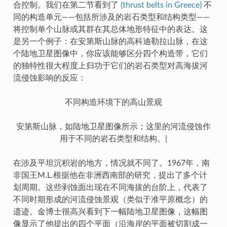
合控制。我们在第二节看到了
(thrust belts in Greece)
不
同的构造单元——包括所涉及的岩石类型和结构类型——
将控制单个山脉或其群在其总体地形特征中的表达。这
是另一个例子：在安第斯山脉的高科迪勒拉山脉，在这
个陆地卫星图像中，你应该能够区分四个构造带，它们
的独特性很大程度上归功于它们的岩石类型对高海拔河
流侵蚀影响的反应：
不同构造环境下的高山景观
安第斯山脉，如陆地卫星图像所示；这里的河流侵蚀作
用于不同的岩石类型和结构。|
在涉及平坦沉积岩的地方，情况就不同了。1967年，南
非国王M.L.根据他在非洲西南部的研究，提出了多个计
划周期。这些剥蚀面出现在不同海拔的台阶上，代表了
不同时期形成的河流侵蚀景观（类似于准平原概念）的
遗迹。金博士很高兴看到下一幅陆地卫星图像，这幅图
像显示了他提出的四个平面（沿海岸的平面被切割成一