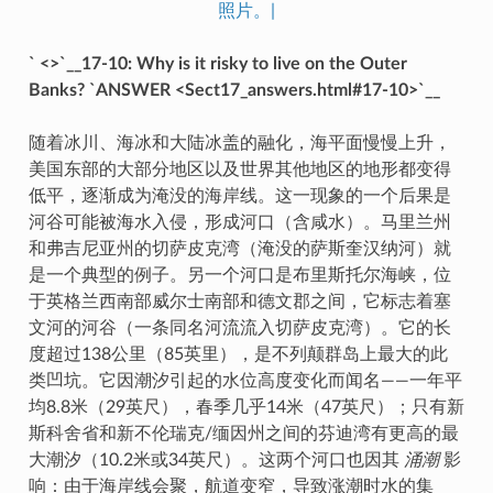
照片。|
` <>`__17-10: Why is it risky to live on the Outer
Banks? `ANSWER <Sect17_answers.html#17-10>`__
随着冰川、海冰和大陆冰盖的融化，海平面慢慢上升，
美国东部的大部分地区以及世界其他地区的地形都变得
低平，逐渐成为淹没的海岸线。这一现象的一个后果是
河谷可能被海水入侵，形成河口（含咸水）。马里兰州
和弗吉尼亚州的切萨皮克湾（淹没的萨斯奎汉纳河）就
是一个典型的例子。另一个河口是布里斯托尔海峡，位
于英格兰西南部威尔士南部和德文郡之间，它标志着塞
文河的河谷（一条同名河流流入切萨皮克湾）。它的长
度超过138公里（85英里），是不列颠群岛上最大的此
类凹坑。它因潮汐引起的水位高度变化而闻名——一年平
均8.8米（29英尺），春季几乎14米（47英尺）；只有新
斯科舍省和新不伦瑞克/缅因州之间的芬迪湾有更高的最
大潮汐（10.2米或34英尺）。这两个河口也因其
涌潮
影
响：由于海岸线会聚，航道变窄，导致涨潮时水的集