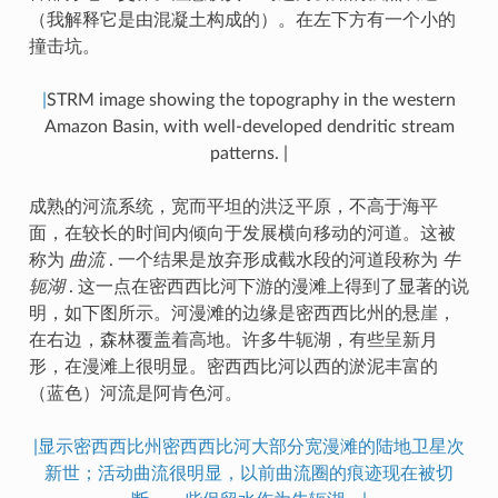
（我解释它是由混凝土构成的）。在左下方有一个小的
撞击坑。
|
STRM image showing the topography in the western
Amazon Basin, with well-developed dendritic stream
patterns. |
成熟的河流系统，宽而平坦的洪泛平原，不高于海平
面，在较长的时间内倾向于发展横向移动的河道。这被
称为
曲流
. 一个结果是放弃形成截水段的河道段称为
牛
轭湖
. 这一点在密西西比河下游的漫滩上得到了显著的说
明，如下图所示。河漫滩的边缘是密西西比州的悬崖，
在右边，森林覆盖着高地。许多牛轭湖，有些呈新月
形，在漫滩上很明显。密西西比河以西的淤泥丰富的
（蓝色）河流是阿肯色河。
|显示密西西比州密西西比河大部分宽漫滩的陆地卫星次
新世；活动曲流很明显，以前曲流圈的痕迹现在被切