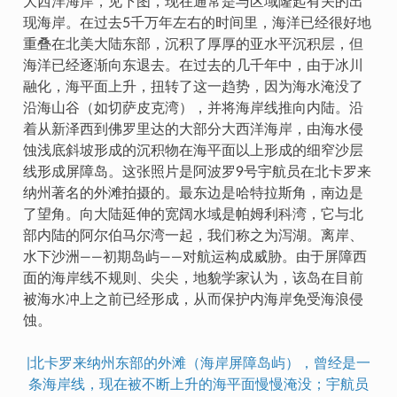
大西洋海岸，见下图，现在通常是与区域隆起有关的出
现海岸。在过去5千万年左右的时间里，海洋已经很好地
重叠在北美大陆东部，沉积了厚厚的亚水平沉积层，但
海洋已经逐渐向东退去。在过去的几千年中，由于冰川
融化，海平面上升，扭转了这一趋势，因为海水淹没了
沿海山谷（如切萨皮克湾），并将海岸线推向内陆。沿
着从新泽西到佛罗里达的大部分大西洋海岸，由海水侵
蚀浅底斜坡形成的沉积物在海平面以上形成的细窄沙层
线形成屏障岛。这张照片是阿波罗9号宇航员在北卡罗来
纳州著名的外滩拍摄的。最东边是哈特拉斯角，南边是
了望角。向大陆延伸的宽阔水域是帕姆利科湾，它与北
部内陆的阿尔伯马尔湾一起，我们称之为泻湖。离岸、
水下沙洲——初期岛屿——对航运构成威胁。由于屏障西
面的海岸线不规则、尖尖，地貌学家认为，该岛在目前
被海水冲上之前已经形成，从而保护内海岸免受海浪侵
蚀。
|北卡罗来纳州东部的外滩（海岸屏障岛屿），曾经是一
条海岸线，现在被不断上升的海平面慢慢淹没；宇航员