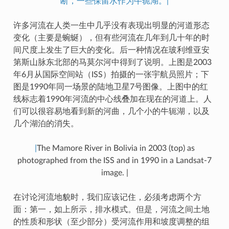
断，一些保留水作为牛轭湖。|
许多河流在人类一生中几乎没有表现出明显的河道形态
变化（主要是蜿蜒），但有些河流在几年到几十年的时
间尺度上发生了巨大的变化。后一种情况在玻利维亚安
第斯山脉东北部的马莫尔河中得到了说明。上图是2003
年6月从国际空间站（ISS）拍摄的一张宇航员照片；下
图是1990年同一场景的陆地卫星7号图像。上图中的红
线标志着1990年河流的中心线叠加在现在的河道上。人
们可以很容易地看到新的河曲，几个小的牛轭湖，以及
几个湖泊的消失。
|
The Mamore River in Bolivia in 2003 (top) as
photographed from the ISS and in 1990 in a Landsat-7
image. |
在讨论河流地貌时，我们应该记住，必须考虑两个方
面：第一，如上所示，排水模式。但是，河流之间土地
的性质和形状（至少部分）受河流作用和坡度调整的组