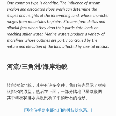
One common type is dendritic. The influence of stream
erosion and associated slope wash can determine the
shapes and heights of the intervening land, whose character
ranges from mountains to plains. Streams form deltas and
alluvial fans when they drop their particulate loads on
reaching stiller water. Marine waters produce a variety of
shorelines whose outlines are partly controlled by the
nature and elevation of the land affected by coastal erosion.
河流/三角洲/海岸地貌
转向河流地貌，其中有许多变种，我们首先显示了树枝
状排水的原型，然后在下面，一部分陆地卫星镶嵌图，
其中树枝状排水高度剖析了平躺岩石的地形。
|阿拉伯半岛南部也门的树枝状水系。|