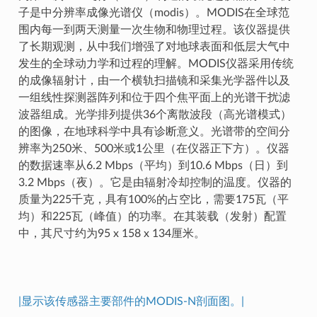
子是中分辨率成像光谱仪（modis）。MODIS在全球范
围内每一到两天测量一次生物和物理过程。该仪器提供
了长期观测，从中我们增强了对地球表面和低层大气中
发生的全球动力学和过程的理解。MODIS仪器采用传统
的成像辐射计，由一个横轨扫描镜和采集光学器件以及
一组线性探测器阵列和位于四个焦平面上的光谱干扰滤
波器组成。光学排列提供36个离散波段（高光谱模式）
的图像，在地球科学中具有诊断意义。光谱带的空间分
辨率为250米、500米或1公里（在仪器正下方）。仪器
的数据速率从6.2 Mbps（平均）到10.6 Mbps（日）到
3.2 Mbps（夜）。它是由辐射冷却控制的温度。仪器的
质量为225千克，具有100%的占空比，需要175瓦（平
均）和225瓦（峰值）的功率。在其装载（发射）配置
中，其尺寸约为95 x 158 x 134厘米。
|显示该传感器主要部件的MODIS-N剖面图。|