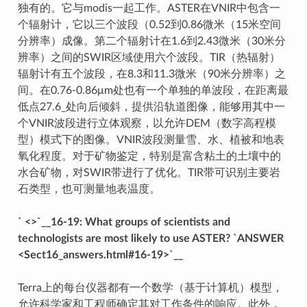
独有的。它与modis一起工作。ASTER在VNIR中包含一
个辐射计，它以三个波段（0.52到0.86微米（15米空间
分辨率）成像。第二个辐射计在1.6到2.43微米（30米分
辨率）之间的SWIR区域使用六个波段。TIR（热辐射）
辐射计有五个波段，在8.3和11.3微米（90米分辨率）之
间。在0.76-0.86μm处也有一个单独的单波段，在距离最
低点27.6_处向后倾斜，提供沿轨道图像，能够用其中一
个VNIR波段进行立体观察，以允许DEM（数字高程模
型）模式下的图像。VNIR波段测量雪、水、植被和地表
氧化程度。对于矿物鉴定，特别是富含粘土的土壤中的
水合矿物，对SWIR带进行了优化。TIR带可识别主要岩
石类型，也可测量地表温度。
` <>`__16-19: What groups of scientists and
technologists are most likely to use ASTER? `ANSWER
<Sect16_answers.html#16-19>`__
Terra上的每台仪器都有一个数学（基于计算机）模型，
允许科学家和工程师确定其对工作条件的响应。此外，