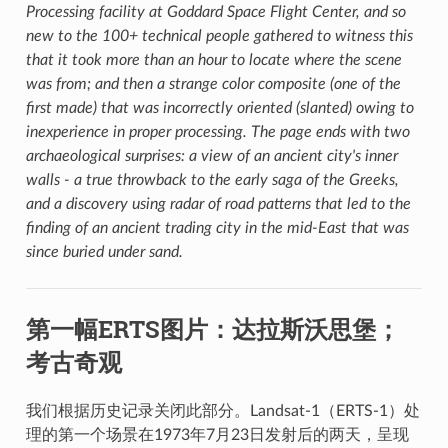
Processing facility at Goddard Space Flight Center, and so
new to the 100+ technical people gathered to witness this
that it took more than an hour to locate where the scene
was from; and then a strange color composite (one of the
first made) that was incorrectly oriented (slanted) owing to
inexperience in proper processing. The page ends with two
archaeological surprises: a view of an ancient city's inner
walls - a true throwback to the early saga of the Greeks,
and a discovery using radar of road patterns that led to the
finding of an ancient trading city in the mid-East that was
since buried under sand.
第一幅ERTS图片：达拉斯沃思堡；
考古奇观
我们根据历史记录关闭此部分。Landsat-1（ERTS-1）处
理的第一个场景在1973年7月23日发射后的两天，呈现