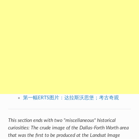
第一幅ERTS图片：达拉斯沃思堡；考古奇观
This section ends with two "miscellaneous" historical
curiosities: The crude image of the Dallas-Forth Worth area
that was the first to be produced at the Landsat Image