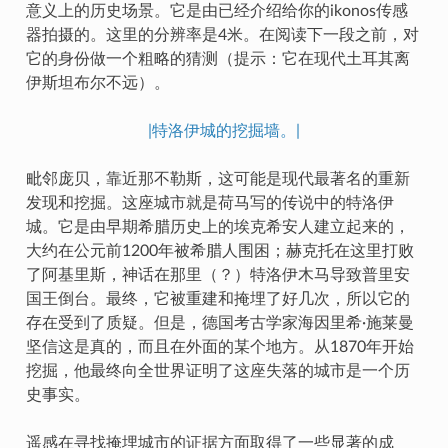
意义上的历史场景。它是由已经介绍给你的ikonos传感
器拍摄的。这里的分辨率是4米。在阅读下一段之前，对
它的身份做一个粗略的猜测（提示：它在现代土耳其离
伊斯坦布尔不远）。
|特洛伊城的挖掘墙。|
毗邻庞贝，靠近那不勒斯，这可能是现代最著名的重新
发现和挖掘。这座城市就是荷马写的传说中的特洛伊
城。它是由早期希腊历史上的埃克希安人建立起来的，
大约在公元前1200年被希腊人围困；赫克托在这里打败
了阿基里斯，神话在那里（？）特洛伊木马导致普里安
国王倒台。最终，它被重建和掩埋了好几次，所以它的
存在受到了质疑。但是，德国考古学家海因里希·施莱曼
坚信这是真的，而且在外面的某个地方。从1870年开始
挖掘，他最终向全世界证明了这座失落的城市是一个历
史事实。
遥感在寻找掩埋城市的证据方面取得了一些显著的成