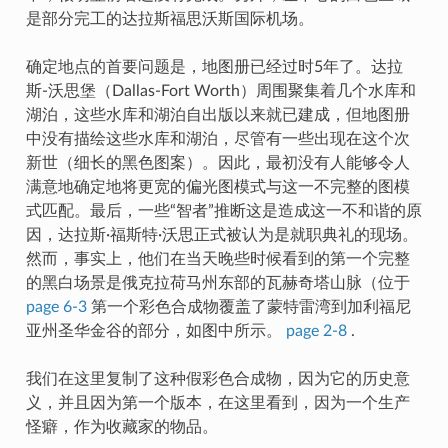
是部分完工的达拉斯福思沃斯国际机场。
确定地点的首要问题是，地图册已经过时5年了。达拉
斯-沃思堡（Dallas-Fort Worth）周围聚集着几个水库和
湖泊，这些水库和湖泊自出版以来就已建成，但地图册
中没有描绘这些水库和湖泊，尽管有一些出现在这个次
新世（细长的黑色图案）。因此，最初没有人能够令人
满意地确定地将更宽的偏光图模式与这一不完整的图模
式匹配。最后，一些“智者”推断这是造成这一不和谐的原
因，达拉斯·福斯特·沃思正式被认为是就职典礼的现场。
然而，事实上，他们在当天晚些时候看到的第一个完整
的黑白场景是俄克拉荷马州东部的瓦赫奇塔山脉（位于
page 6-3
第一个彩色合成物覆盖了蒙特雷湾到加利福尼
亚州圣华金谷的部分，如图中所示。
page 2-8
.
我们在这里复制了这种假彩色合成物，因为它的历史意
义，并且因为第一个版本，在这里看到，因为一个生产
怪癖，作为收藏家的物品。