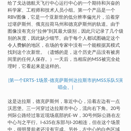
给了戈达德航天飞行中心运行中心的一个期待和兴奋的
科学家、工程师和技术人员小组。第一个产品是一个
RBV图像，它是一个亚新世的低分辨率偏光片，沿着穿
过堪萨斯州、俄克拉荷马州和德克萨斯州的轨道。由于
图像没有充分“拉伸”到其最大级别，因此只记录了几个级
别的灰度，因此缺少细节。由于每个人都试图确定这个
令人费解的地区，在场的专家中没有一个能根据其模式
找到这个次新世。（遗憾的是，这个历史产品没有被房
间里的任何人保存。）一天后，当相应的MSS被完全处
理时，它看起来是这样的。
|第一个ERTS-1场景-德克萨斯州达拉斯市的MSS乐队5演
唱会。|
这是达拉斯，德克萨斯州，靠近中心，沿着左边有一点
沃思堡。三一河穿过达拉斯市中心，流向右下角。20号
州际公路经过靠近现场底部的E-W，30号州际公路在左
中心与之平行。I-635在东部与I-20相连，但在这个场景
中，很明显前者还没有完成。另外，左中心的白色区域