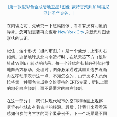
|第一张假彩色合成陆地卫星1图像-蒙特雷湾到加利福尼
亚州圣华金谷。|
在阅读之前，先研究一下这幅图像，看看有没有明显的
异常。您可能需要再次查看
New York City
刷新您对图像
形状的认识。
记住，这个形状（纽约市图片）是一个菱形，上部向右
倾斜。这是地球从北向南运行时，在航天器下方（逆时
针或W到E）转动的结果。每一个连续的扫描序列都轻微
地向西方移动。处理时，图像必须通过其垂直边界逐渐
向左移动来表示这一点。不知怎么的，由于技术人员匆
忙将第一种颜色合成物交给等待的ERTS专家，所以上面
的部分向左倾斜，而不是通常的向右倾斜。
在这一部分中，我们从现代城市的空间和地面上观察，
尽管有些城市有着古老的根源。最后，让我们来看看遥
感如何参与考古学的两个显著例子。下一个场景是不同