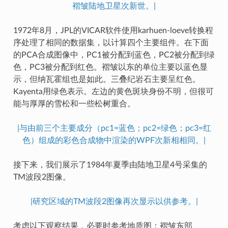
褶皱陆地卫星次新世。|
1972年8月，JPL的VICAR软件使用karhuen-loeve转换程
序处理了相同的数据集，以计算四个主要组件。在下面
的PCA合成图像中，PC1被分配到蓝色，PC2被分配到绿
色，PC3被分配到红色。褶皱以东的单位主要以蓝色显
示，但纳瓦霍组也是如此。三叠纪岩石主要呈红色。
Kayenta用绿色表示。左边的黄色斑块身份不明，但很可
能与厚厚的雪松和一些松树重合。
|与由前三个主要成分（pc1=蓝色；pc2=绿色；pc3=红
色）组成的彩色合成物中渲染的WPF次新相相同。|
接下来，我们展示了1984年夏季由陆地卫星4号采集的
TM波段2图像。
|研究区域的TM波段2图像再次显示以供参考。|
考虑以下观察结果，必要时参考地质图：褶皱东部