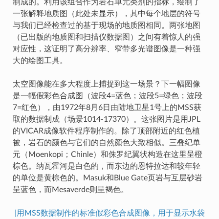
制成的。利用该组合作为岩石单元类别的指标，绘制了
一张解释地质图（此处未显示），其中每个地层的符号
与我们已经检查过的基于现场的地质图相同。两张地图
（已出版的地质图和扫描仪数据图）之间有着惊人的强
对应性，这证明了高分辨率、窄带多光谱图像是一种强
大的绘图工具。
太空图像能在多大程度上捕捉到这一场景？下一幅图像
是一幅假彩色合成图（波段4=蓝色；波段5=绿色；波段
7=红色），由1972年8月6日由陆地卫星1号上的MSS获
取的数据制成（场景1014-17370）。这张图片是用JPL
的VICAR成像软件程序制作的。除了顶部附近的红色植
被，岩石的颜色与它们的自然颜色大致相似。三叠纪单
元（Moenkopi；Chinle）和侏罗纪翼状构造在这里呈橙
棕色。纳瓦霍河是白色的，而东边的恩特拉达和较年轻
的单位是黄棕色的。Masuk和Blue Gate页岩与互层砂岩
呈蓝色，而Mesaverde则呈褐色。
|用MSS数据制作的标准假彩色合成图像，用于显示水袋