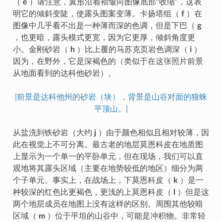
（
e
）请注意，翼形沿着褶皱向图像底部“收缩”，这表
明它的倾斜变陡，使露头图案变薄。卡扬塔组（
f
）在
图像中几乎看不出是一种薄而深的色调，但是下巴（
g
，也更暗，露头模式更宽，因为它更厚，倾斜角度更
小。金刚砂岩（
h
）比上覆的马苏克页岩色调深（
i
）
因为，在野外，它是深褐色的（类似于在这张照片前景
从地面看到的达科他砂岩）。
|前景是达科他州的砂岩（块），背景是山谷对面的狼蛛
平顶山。|
从盐洗到铁砂岩（大约
j
）由于颜色相似且相对较薄，因
此在视觉上不可分离。最古老的地层莫恩科皮在地质图
上显示为一个单一的平卧单元，但在现场，我们可以直
观地将其露头区域（主要在地势较低的地区）细分为两
个子单元。事实上，在战场上，下莫恩科皮（
k
）是一
种较深的红色比更褐色，更浅的上莫恩科皮（
l
）但是这
两个地层成员在地图上没有这样的区别。周围其他较暗
区域（
m
）位于平坦的山谷中，可能是冲积物。非常轻