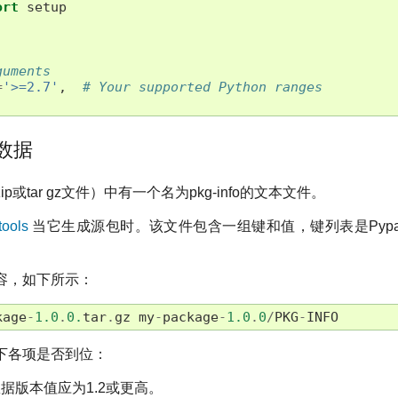
ort
setup
guments
=
'>=2.7'
,
# Your supported Python ranges
数据
ip或tar gz文件）中有一个名为pkg-info的文本文件。
tools
当它生成源包时。该文件包含一组键和值，键列表是Pyp
容，如下所示：
kage
-
1.0
.
0.
tar
.
gz
my
-
package
-
1.0
.
0
/
PKG
-
INFO
下各项是否到位：
据版本值应为1.2或更高。