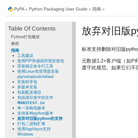
PyPA
»
Python Packaging User Guide
»
指南
»
Table Of Contents
放弃对旧版py
Python打包概述
教程
标准支持删除对旧版pyth
指南
工具建议
元数据1.2+客户端（如P
使用PIP和虚拟环境安装包
安装独立命令行工具
遵守此规范。如果它们不匹
使用Linux包管理器安装
pip/setuptools/wheel
安装科学包
多版本安装
包装配送项目
包括源分发中的文件
MANIFEST.in
单一采购包版本
支持多种python版本
放弃对旧版python的支持
打包二进制扩展
使用AppVeyor支持
Windows