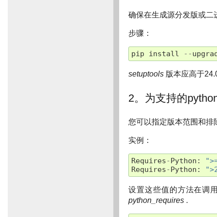
确保在生成源分发版或二
步骤：
pip
install
--
upgra
setuptools
版本应高于24.0
2。为支持的pyt
您可以指定版本范围和排除规则
实例：
Requires
-
Python
:
">
Requires
-
Python
:
">
设置这些值的方法在调
python_requires
.