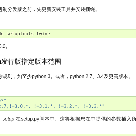
进制分发版之前，先更新安装工具并安装捆绳。
de
setuptools
twine
.0。
hon发行版指定版本范围
，如至少python 3。或者，python 2.7、3.4及更高版本。
=3"
2.7,!=3.0.*, !=3.1.*, !=3.2.*, !=3.3.*"
用
setup
在setup.py脚本中。这将根据您在中提供的参数插入所