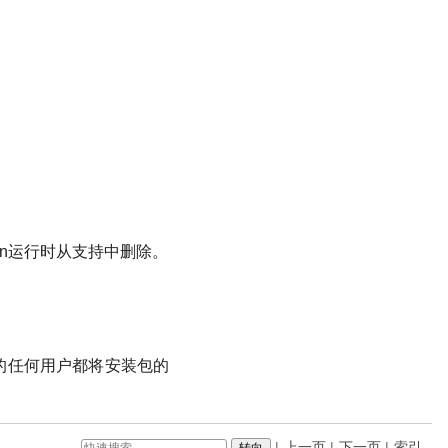
hon运行时从支持中删除。
.0+的任何用户都将安装包的
|
上一页
|
下一页
|
索引