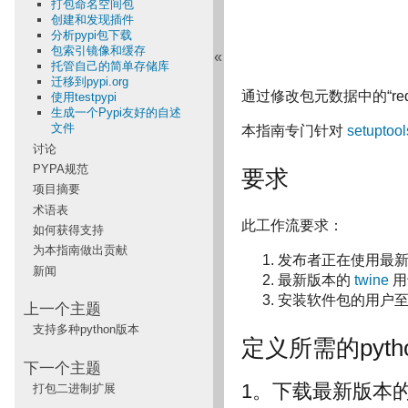
打包命名空间包
创建和发现插件
分析pypi包下载
包索引镜像和缓存
«
托管自己的简单存储库
迁移到pypi.org
通过修改包元数据中的“req
使用testpypi
生成一个Pypi友好的自述
文件
本指南专门针对
setuptool
讨论
PYPA规范
要求
项目摘要
术语表
此工作流要求：
如何获得支持
为本指南做出贡献
发布者正在使用最
新闻
最新版本的
twine
用
安装软件包的用户至少
上一个主题
支持多种python版本
定义所需的pyth
下一个主题
1。下载最新版本
打包二进制扩展