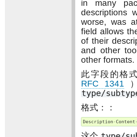
in many pac
descriptions 
worse, was a
field allows th
of their descr
and other to
other formats.
此字段的格
RFC 1341
）
type/subtyp
格式：：
Description
-
Content
这个
type/su