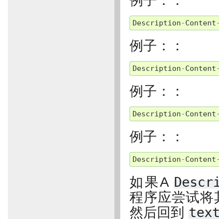
例子：：
Description
-
Content
例子：：
Description
-
Content
例子：：
Description
-
Content
例子：：
Description
-
Content
如果A
Descr
程序应尝试将
然后回到
tex