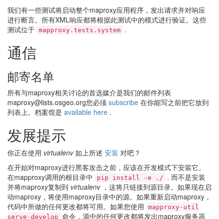
我们有一些测试将启动整个maproxy应用程序，发出请求并对响应
进行断言。所有XML响应都将根据此测试中的模式进行验证。这些
测试位于
.
mapproxy.tests.system
通信
邮寄名单
所有与maproxy相关讨论的首选媒介是我们的邮件列表
maproxy@lists.osgeo.org您必须
subscribe
在你能写之前把它放到
列表上。档案馆是
available here
.
发展提示
你正在使用
virtualenv
如上所述
安装
对吧？
在开始对maproxy进行黑客攻击之前，应该在开发模式下安装它。
在mapproxy调用的根目录中
. 而不是安装
pip
install
-e
./
并将maproxy复制到
virtualenv
，这将只链接到源目录。如果现在启
动maproxy，将使用maproxy目录中的源。如果重新启动maproxy，
代码中所做的任何更改都将可用。如果您使用
mapproxy-util
命令，源中的任何更改都将发出maproxy服务器
serve-develop