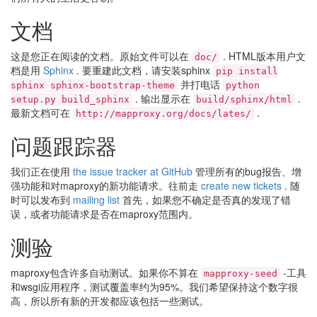
文档
这是您正在阅读的文档。原始文件可以在
. HTML版本用户文
doc/
档是用
Sphinx
. 要重建此文档，请安装sphinx
pip
install
并打电话
sphinx
sphinx-bootstrap-theme
python
. 输出显示在
.
setup.py
build_sphinx
build/sphinx/html
最新文档可在
.
http://mapproxy.org/docs/lates/
问题跟踪器
我们正在使用
the issue tracker at GitHub
管理所有的bug报告、增
强功能和对maproxy的新功能请求。往前走
create new tickets
. 随
时可以发布到
mailing list
首先，如果您不确定是否真的发现了错
误，或者功能请求是否在maproxy范围内。
测验
maproxy包含许多自动测试。如果你不算在
-工具
mapproxy-seed
和wsgi应用程序，测试覆盖率约为95%。我们希望保持这个数字很
高，所以所有新的开发都应该包括一些测试。