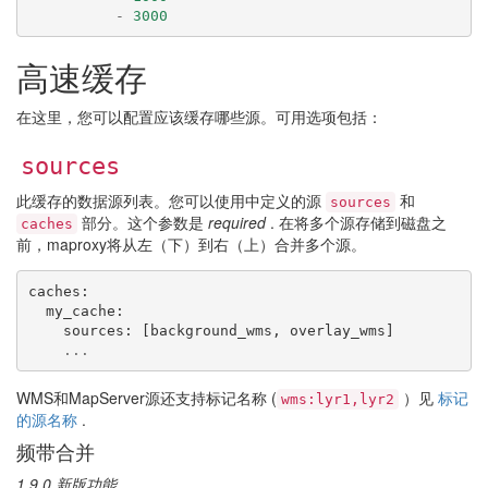
-
3000
高速缓存
在这里，您可以配置应该缓存哪些源。可用选项包括：
sources
此缓存的数据源列表。您可以使用中定义的源
和
sources
部分。这个参数是
required
. 在将多个源存储到磁盘之
caches
前，maproxy将从左（下）到右（上）合并多个源。
caches
:
my_cache
:
sources
:
[
background_wms
,
overlay_wms
]
...
WMS和MapServer源还支持标记名称 (
）见
标记
wms:lyr1,lyr2
的源名称
.
频带合并
1.9.0 新版功能.