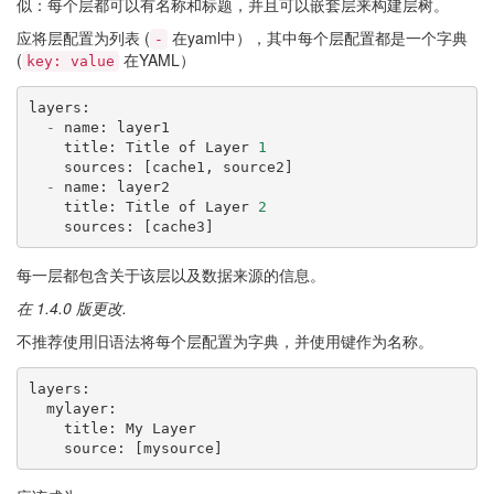
似：每个层都可以有名称和标题，并且可以嵌套层来构建层树。
应将层配置为列表 (
在yaml中），其中每个层配置都是一个字典
-
(
在YAML）
key:
value
layers
:
-
name
:
layer1
title
:
Title
of
Layer
1
sources
:
[
cache1
,
source2
]
-
name
:
layer2
title
:
Title
of
Layer
2
sources
:
[
cache3
]
每一层都包含关于该层以及数据来源的信息。
在 1.4.0 版更改.
不推荐使用旧语法将每个层配置为字典，并使用键作为名称。
layers
:
mylayer
:
title
:
My
Layer
source
:
[
mysource
]