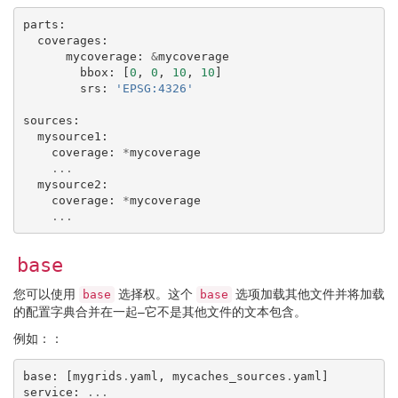
parts
:
coverages
:
mycoverage
:
&
mycoverage
bbox
:
[
0
,
0
,
10
,
10
]
srs
:
'EPSG:4326'
sources
:
mysource1
:
coverage
:
*
mycoverage
...
mysource2
:
coverage
:
*
mycoverage
...
base
您可以使用
选择权。这个
选项加载其他文件并将加载
base
base
的配置字典合并在一起–它不是其他文件的文本包含。
例如：：
base
:
[
mygrids
.
yaml
,
mycaches_sources
.
yaml
]
service
:
...