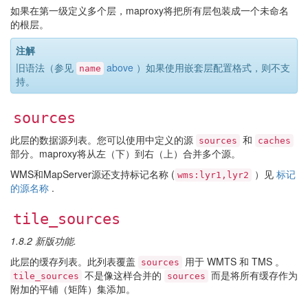
如果在第一级定义多个层，maproxy将把所有层包装成一个未命名
的根层。
注解
旧语法（参见
above
）如果使用嵌套层配置格式，则不支
name
持。
sources
此层的数据源列表。您可以使用中定义的源
和
sources
caches
部分。maproxy将从左（下）到右（上）合并多个源。
WMS和MapServer源还支持标记名称 (
）见
标记
wms:lyr1,lyr2
的源名称
.
tile_sources
1.8.2 新版功能.
此层的缓存列表。此列表覆盖
用于 WMTS 和 TMS 。
sources
不是像这样合并的
而是将所有缓存作为
tile_sources
sources
附加的平铺（矩阵）集添加。