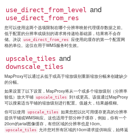
and
use_direct_from_level
use_direct_from_res
您可以使用这两个选项限制在哪个分辨率映射代理缓存数据之前。
低于配置的分辨率或级别的请求将传递给基础源，结果将不会存
储。决议
应使用此缓存的第一个配置网
use_direct_from_res
格的单位。这仅在用于WMS服务时生效。
and
upscale_tiles
downscale_tiles
MapProxy可以通过从低于或高于缩放级别重新缩放分幅来创建缺少
的分幅。
如果设置了以下设置，MapProxy将从一个或多个缩放级别（分辨率
较低）放大平铺
到1或更高。该值通过MapProxy
upscale_tiles
可以搜索适当平铺的缩放级别进行配置。值越大，结果越模糊。
你可以使用
如果您想以比可用缓存更高的分辨率
upscale_tiles
提供平铺或WMS响应。这也适用于部分种子缓存，例如，你有一个
20cm的arial图像缓存，有些区域的分辨率也是10cm。
允许您对所有区域的10cm请求提供响应，始终返
upscale_tiles