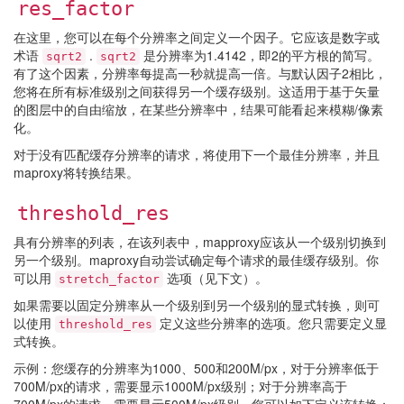
res_factor
在这里，您可以在每个分辨率之间定义一个因子。它应该是数字或
术语
.
是分辨率为1.4142，即2的平方根的简写。
sqrt2
sqrt2
有了这个因素，分辨率每提高一秒就提高一倍。与默认因子2相比，
您将在所有标准级别之间获得另一个缓存级别。这适用于基于矢量
的图层中的自由缩放，在某些分辨率中，结果可能看起来模糊/像素
化。
对于没有匹配缓存分辨率的请求，将使用下一个最佳分辨率，并且
maproxy将转换结果。
threshold_res
具有分辨率的列表，在该列表中，mapproxy应该从一个级别切换到
另一个级别。maproxy自动尝试确定每个请求的最佳缓存级别。你
可以用
选项（见下文）。
stretch_factor
如果需要以固定分辨率从一个级别到另一个级别的显式转换，则可
以使用
定义这些分辨率的选项。您只需要定义显
threshold_res
式转换。
示例：您缓存的分辨率为1000、500和200M/px，对于分辨率低于
700M/px的请求，需要显示1000M/px级别；对于分辨率高于