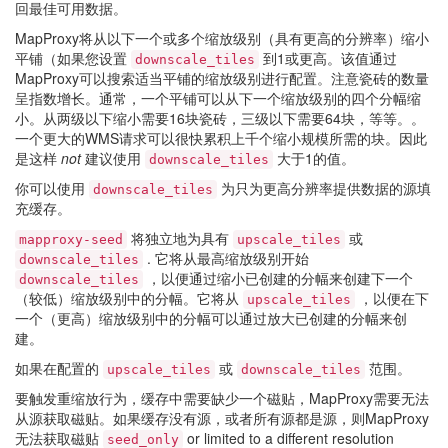
回最佳可用数据。
MapProxy将从以下一个或多个缩放级别（具有更高的分辨率）缩小
平铺（如果您设置
到1或更高。该值通过
downscale_tiles
MapProxy可以搜索适当平铺的缩放级别进行配置。注意瓷砖的数量
呈指数增长。通常，一个平铺可以从下一个缩放级别的四个分幅缩
小。从两级以下缩小需要16块瓷砖，三级以下需要64块，等等。。
一个更大的WMS请求可以很快累积上千个缩小规模所需的块。因此
是这样
not
建议使用
大于1的值。
downscale_tiles
你可以使用
为只为更高分辨率提供数据的源填
downscale_tiles
充缓存。
将独立地为具有
或
mapproxy-seed
upscale_tiles
. 它将从最高缩放级别开始
downscale_tiles
，以便通过缩小已创建的分幅来创建下一个
downscale_tiles
（较低）缩放级别中的分幅。它将从
，以便在下
upscale_tiles
一个（更高）缩放级别中的分幅可以通过放大已创建的分幅来创
建。
如果在配置的
或
范围。
upscale_tiles
downscale_tiles
要触发重缩放行为，缓存中需要缺少一个磁贴，MapProxy需要无法
从源获取磁贴。如果缓存没有源，或者所有源都是源，则MapProxy
无法获取磁贴
or limited to a different resolution
seed_only