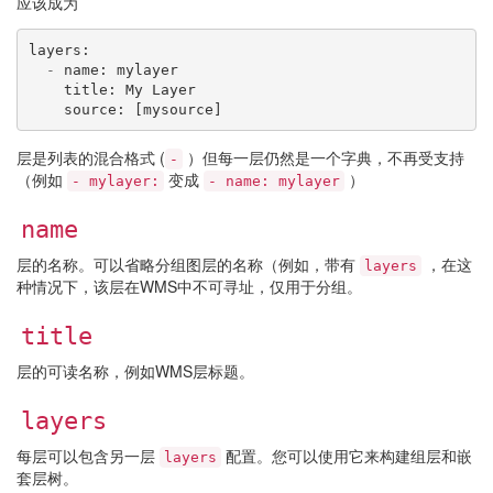
应该成为
layers
:
-
name
:
mylayer
title
:
My
Layer
source
:
[
mysource
]
层是列表的混合格式 (
）但每一层仍然是一个字典，不再受支持
-
（例如
变成
）
-
mylayer:
-
name:
mylayer
name
层的名称。可以省略分组图层的名称（例如，带有
，在这
layers
种情况下，该层在WMS中不可寻址，仅用于分组。
title
层的可读名称，例如WMS层标题。
layers
每层可以包含另一层
配置。您可以使用它来构建组层和嵌
layers
套层树。