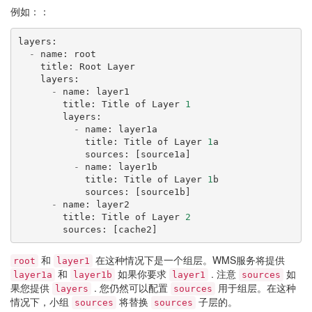
例如：：
layers
:
-
name
:
root
title
:
Root
Layer
layers
:
-
name
:
layer1
title
:
Title
of
Layer
1
layers
:
-
name
:
layer1a
title
:
Title
of
Layer
1
a
sources
:
[
source1a
]
-
name
:
layer1b
title
:
Title
of
Layer
1
b
sources
:
[
source1b
]
-
name
:
layer2
title
:
Title
of
Layer
2
sources
:
[
cache2
]
和
在这种情况下是一个组层。WMS服务将提供
root
layer1
和
如果你要求
. 注意
如
layer1a
layer1b
layer1
sources
果您提供
. 您仍然可以配置
用于组层。在这种
layers
sources
情况下，小组
将替换
子层的。
sources
sources