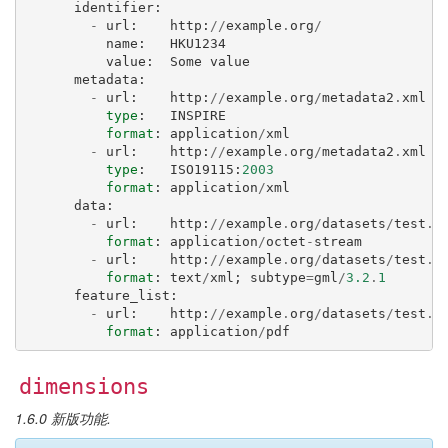
identifier
:
-
url
:
http
:
//
example
.
org
/
name
:
HKU1234
value
:
Some
value
metadata
:
-
url
:
http
:
//
example
.
org
/
metadata2
.
xml
type
:
INSPIRE
format
:
application
/
xml
-
url
:
http
:
//
example
.
org
/
metadata2
.
xml
type
:
ISO19115
:
2003
format
:
application
/
xml
data
:
-
url
:
http
:
//
example
.
org
/
datasets
/
test
.
s
format
:
application
/
octet
-
stream
-
url
:
http
:
//
example
.
org
/
datasets
/
test
.
g
format
:
text
/
xml
;
subtype
=
gml
/
3.2
.
1
feature_list
:
-
url
:
http
:
//
example
.
org
/
datasets
/
test
.
p
format
:
application
/
pdf
dimensions
1.6.0 新版功能.