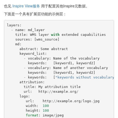
也见
Inspire View服务
用于配置其他Inspire元数据。
下面是一个具有扩展层功能的示例层：
layers
:
-
name
:
md_layer
title
:
WMS
layer
with
extended
capabilities
sources
:
[
wms_source
]
md
:
abstract
:
Some
abstract
keyword_list
:
-
vocabulary
:
Name
of
the
vocabulary
keywords
:
[
keyword1
,
keyword2
]
-
vocabulary
:
Name
of
another
vocabulary
keywords
:
[
keyword1
,
keyword2
]
-
keywords
:
[
"keywords without vocabulary"
attribution
:
title
:
My
attribution
title
url
:
http
:
//
example
.
org
/
logo
:
url
:
http
:
//
example
.
org
/
logo
.
jpg
width
:
100
height
:
100
format
:
image
/
jpeg