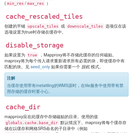
(
/
）
min_res
max_res
cache_rescaled_tiles
创建的平铺
或
选项仅在该
upscale_tiles
downscale_tiles
选项设置为true时存储在缓存中。
disable_storage
如果设置为
，Mapproxy将不存储此缓存的任何磁贴。
true
maproxy将为每个传入请求重新请求所有必需的块，即使缓存中有
匹配的块。见
seed_only
如果你需要一个
脱机
模式。
注解
当缓存使用带有metatiling的WMS源时，在tile服务中使用带有禁
用存储的缓存时要小心。
cache_dir
mapproxy应在此缓存中存储磁贴的目录。使用的值
默认情况下。maproxy将每个缓存存
globals.cache.base_dir
储在以缓存和网格SRS命名的子目录中（例如