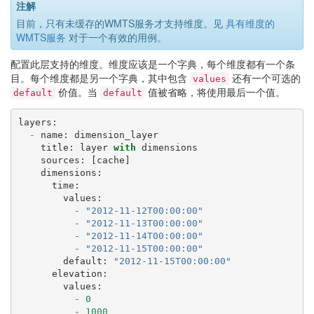
注解
目前，只有未缓存的WMTS服务才支持维度。见
具有维度的
WMTS服务
对于一个有效的用例。
配置此层支持的维度。维度应该是一个字典，每个维度都有一个条
目。每个维度都是另一个字典，其中包含
还有一个可选的
values
价值。当
值被省略，将使用最后一个值。
default
default
layers
:
-
name
:
dimension_layer
title
:
layer
with
dimensions
sources
:
[
cache
]
dimensions
:
time
:
values
:
-
"2012-11-12T00:00:00"
-
"2012-11-13T00:00:00"
-
"2012-11-14T00:00:00"
-
"2012-11-15T00:00:00"
default
:
"2012-11-15T00:00:00"
elevation
:
values
:
-
0
-
1000