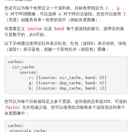
您还可以为每个色带定义一个源列表。目标色带指定为
，
，
r
g
对于RGB图像，可以选择
对于阿尔法波段。您也可以使用
b
a
l
（亮度）创建具有单一色带的切片（例如灰度图像）。
你需要定义
以及
每个源波段的索引。源带区的索
source
band
引是数字的，从0开始。
以下示例通过使用近红外表示红色、红色（波段0）表示绿色、绿色
（波段1）表示蓝色，创建一个彩色红外（假彩色）图像：
caches
:
cir_cache
:
sources
:
r
:
[{
source
:
nir_cache
,
band
:
0
}]
g
:
[{
source
:
dop_cache
,
band
:
0
}]
b
:
[{
source
:
dop_cache
,
band
:
1
}]
您可以为每个目标波段定义多个震源。这些值的总和是255。可选的
允许您减少值。您可以使用此功能将多个波段混合到单个
factor
灰度图像中：
caches
:
grayscale_cache
: