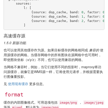
sources
:
l
:
[
{
source
:
dop_cache
,
band
:
0
,
factor
:
0.
{
source
:
dop_cache
,
band
:
1
,
factor
:
0.
{
source
:
dop_cache
,
band
:
2
,
factor
:
0.
]
高速缓存源
1.5.0 新版功能.
也可以使用其他缓存作为源。如果目标缓存的网格相同或
兼容的
使
用源缓存的网格。当缓存网格中的所有图块在源网格中也可用时，
即使图块坐标（x/y/z）不同，也可以使用兼容的网格。
当网格不兼容时，例如，当它们使用不同的投影时，maproxy将访
问源缓存，就像它是WMS源一样，它将使用元请求，并根据需要执
行图像重投影。
见
使用现有缓存
更多信息。
format
缓存的内部图像格式。可用选项包括
，
image/png
image/jpeg
等等
. 默认值为
.
mixed
image/png