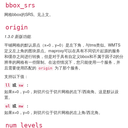
bbox_srs
网格bbox的SRS。见上文。
origin
1.3.0 新版功能.
平铺网格的默认原点（x=0，y=0）是左下角，与tms类似。WMTS
定义左上角的图块原点。maproxy可以在具有不同切片起源的服务
和缓存之间进行转换，但是对于具有自定义bbox和不属于因子2的分
辨率的网格有一些限制。在这些情况下，您只能使用一个服务，并
且需要使用匹配的
为了那个服务。
origin
支持以下值：
或
：
ll
sw
如果x=0，y=0，则切片位于切片网格的左下/西南角。这是默认设
置。
或
：
ul
nw
如果x=0，y=0，则切片位于切片网格的左上角/西北角。
num_levels