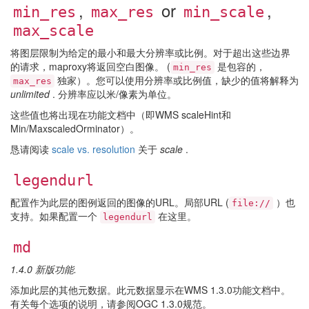
,
or
,
min_res
max_res
min_scale
max_scale
将图层限制为给定的最小和最大分辨率或比例。对于超出这些边界
的请求，maproxy将返回空白图像。 (
是包容的，
min_res
独家）。您可以使用分辨率或比例值，缺少的值将解释为
max_res
unlimited
. 分辨率应以米/像素为单位。
这些值也将出现在功能文档中（即WMS scaleHint和
Min/MaxscaledOrminator）。
恳请阅读
scale vs. resolution
关于
scale
.
legendurl
配置作为此层的图例返回的图像的URL。局部URL (
）也
file://
支持。如果配置一个
在这里。
legendurl
md
1.4.0 新版功能.
添加此层的其他元数据。此元数据显示在WMS 1.3.0功能文档中。
有关每个选项的说明，请参阅OGC 1.3.0规范。