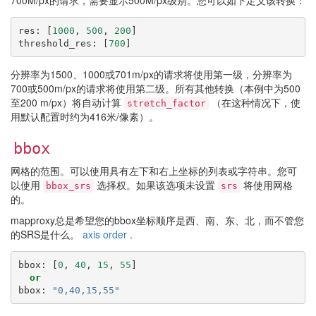
700M/px的请求，需要显示500M/px级别。您可以如下定义该转换：
res
:
[
1000
,
500
,
200
]
threshold_res
:
[
700
]
分辨率为1500、1000或701m/px的请求将使用第一级，分辨率为
700或500m/px的请求将使用第二级。所有其他转换（本例中为500
至200 m/px）将自动计算
（在这种情况下，使
stretch_factor
用默认配置时约为416米/像素）。
bbox
网格的范围。可以使用具有左下和右上坐标的列表或字符串。您可
以使用
选择权。如果该选项未设置
将使用网格
bbox_srs
srs
的。
mapproxy总是希望您的bbox坐标顺序是西、南、东、北，而不管您
的SRS是什么。
axis order
.
bbox
:
[
0
,
40
,
15
,
55
]
or
bbox
:
"0,40,15,55"