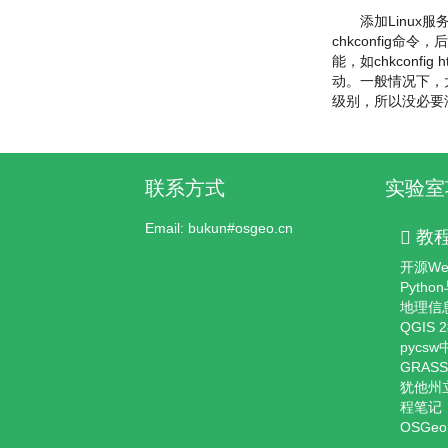
添加Linux服
chkconfig命
能，如chkconfig
动。一般情况下，大
级别，所以没必要添
联系方式
实验室
Email: bukun#osgeo.cn
教
开源We
Pyth
地理信
QGIS
pycs
GRAS
犹他州立
程笔记
OSGeo