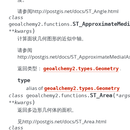
请参阅http://postgis.net/docs/ST_Angle.html
class
ST_ApproximateMedi
geoalchemy2.functions.
)
**
kwargs
计算面状几何图形的近似中轴。
请参阅
http://postgis.net/docs/ST_ApproximateMedialAx
返回类型：
.
geoalchemy2.types.Geometry
type
alias of
geoalchemy2.types.Geometry
(
ST_Area
class
geoalchemy2.functions.
*
arg
)
**
kwargs
返回多边形几何体的面积。
见http://postgis.net/docs/ST_Area.html
class