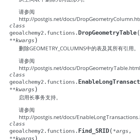
请参阅
http://postgis.net/docs/DropGeometryColumn.h
class
DropGeometryTable
geoalchemy2.functions.
)
**
kwargs
删除GEOMETRY_COLUMNS中的表及其所有引用。
请参阅
http://postgis.net/docs/DropGeometryTable.htm
class
EnableLongTransact
geoalchemy2.functions.
)
**
kwargs
启用长事务支持。
请参阅
http://postgis.net/docs/EnableLongTransactions
class
(
Find_SRID
geoalchemy2.functions.
*
args
,
)
**
kwargs