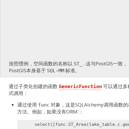
按照惯例，空间函数的名称以
. 这与PostGIS一致，
ST_
PostGIS本身基于
标准。
SQL-MM
通过子类化创建的函数
可以通过多
GenericFunction
式调用：
通过使用
对象，这是SQLAlchemy调用函数
func
方法。例如，如果没有ORM:：
select
([
func
.
ST_Area
(
lake_table
.
c
.
ge