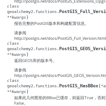
http://postgis.net/docs/PostGIS_Extensions_Upg
class
PostGIS_Full_Versi
geoalchemy2.functions.
)
**
kwargs
报告完整的PostGIS版本和构建配置信息。
请参阅
http://postgis.net/docs/PostGIS_Full_Version.htm
class
PostGIS_GEOS_Versi
geoalchemy2.functions.
)
**
kwargs
返回GEOS库的版本号。
请参阅
http://postgis.net/docs/PostGIS_GEOS_Version.ht
class
(
PostGIS_HasBBox
geoalchemy2.functions.
*
a
)
**
kwargs
如果此几何图形的BBox已缓存，则返回True，否
False。