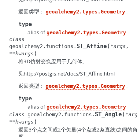
返回类型：
.
geoalchemy2.types.Geometry
type
alias of
geoalchemy2.types.Geometry
class
(
ST_Affine
geoalchemy2.functions.
*
args
,
)
**
kwargs
将3D仿射变换应用于几何体。
见http://postgis.net/docs/ST_Affine.html
返回类型：
.
geoalchemy2.types.Geometry
type
alias of
geoalchemy2.types.Geometry
(
ST_Angle
class
geoalchemy2.functions.
*
ar
)
**
kwargs
返回3个点之间或2个矢量(4个点或2条直线)之间的
度。