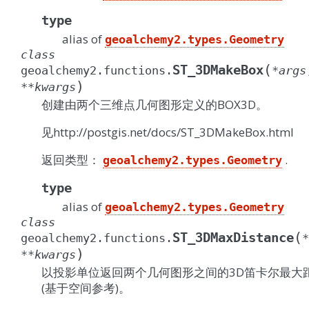
type
alias of
geoalchemy2.types.Geometry
class
(
ST_3DMakeBox
geoalchemy2.functions.
*
args
)
**
kwargs
创建由两个三维点几何图形定义的BOX3D。
见http://postgis.net/docs/ST_3DMakeBox.html
返回类型：
.
geoalchemy2.types.Geometry
type
alias of
geoalchemy2.types.Geometry
class
(
ST_3DMaxDistance
geoalchemy2.functions.
*
)
**
kwargs
以投影单位返回两个几何图形之间的3D笛卡尔最大
(基于空间参考)。