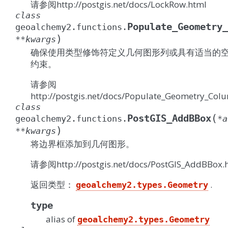
请参阅http://postgis.net/docs/LockRow.html
class
Populate_Geometry_
geoalchemy2.functions.
)
**
kwargs
确保使用类型修饰符定义几何图形列或具有适当的
约束。
请参阅
http://postgis.net/docs/Populate_Geometry_Col
class
(
PostGIS_AddBBox
geoalchemy2.functions.
*
a
)
**
kwargs
将边界框添加到几何图形。
请参阅http://postgis.net/docs/PostGIS_AddBBox.
返回类型：
.
geoalchemy2.types.Geometry
type
alias of
geoalchemy2.types.Geometry