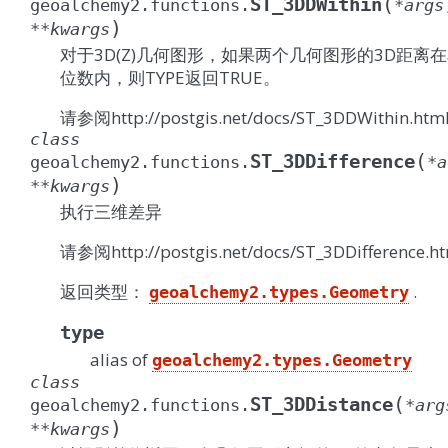
(
ST_3DDWithin
geoalchemy2.functions.
*
args
)
**
kwargs
对于3D(Z)几何图形，如果两个几何图形的3D距离
位数内，则TYPE返回TRUE。
请参阅http://postgis.net/docs/ST_3DDWithin.htm
class
(
ST_3DDifference
geoalchemy2.functions.
*
a
)
**
kwargs
执行三维差异
请参阅http://postgis.net/docs/ST_3DDifference.h
返回类型：
.
geoalchemy2.types.Geometry
type
alias of
geoalchemy2.types.Geometry
class
(
ST_3DDistance
geoalchemy2.functions.
*
arg
)
**
kwargs