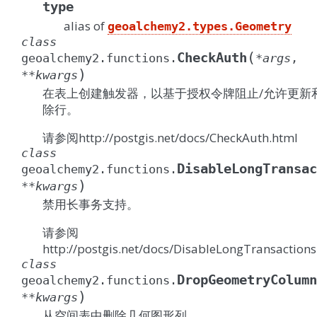
type
alias of
geoalchemy2.types.Geometry
class
(
CheckAuth
geoalchemy2.functions.
*
args
,
)
**
kwargs
在表上创建触发器，以基于授权令牌阻止/允许更新
除行。
请参阅http://postgis.net/docs/CheckAuth.html
class
DisableLongTransac
geoalchemy2.functions.
)
**
kwargs
禁用长事务支持。
请参阅
http://postgis.net/docs/DisableLongTransactions
class
DropGeometryColumn
geoalchemy2.functions.
)
**
kwargs
从空间表中删除几何图形列。