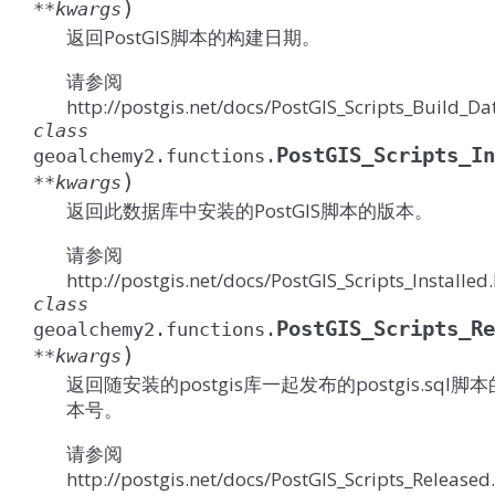
)
**
kwargs
返回PostGIS脚本的构建日期。
请参阅
http://postgis.net/docs/PostGIS_Scripts_Build_Da
class
PostGIS_Scripts_In
geoalchemy2.functions.
)
**
kwargs
返回此数据库中安装的PostGIS脚本的版本。
请参阅
http://postgis.net/docs/PostGIS_Scripts_Installed
class
PostGIS_Scripts_Re
geoalchemy2.functions.
)
**
kwargs
返回随安装的postgis库一起发布的postgis.sql脚
本号。
请参阅
http://postgis.net/docs/PostGIS_Scripts_Released