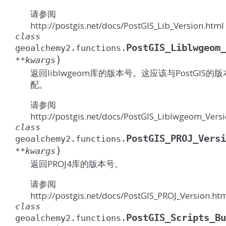
请参阅
http://postgis.net/docs/PostGIS_Lib_Version.html
class
PostGIS_Liblwgeom_
geoalchemy2.functions.
)
**
kwargs
返回liblwgeom库的版本号。这应该与PostGIS的
配。
请参阅
http://postgis.net/docs/PostGIS_Liblwgeom_Vers
class
PostGIS_PROJ_Versi
geoalchemy2.functions.
)
**
kwargs
返回PROJ4库的版本号。
请参阅
http://postgis.net/docs/PostGIS_PROJ_Version.ht
class
PostGIS_Scripts_Bu
geoalchemy2.functions.