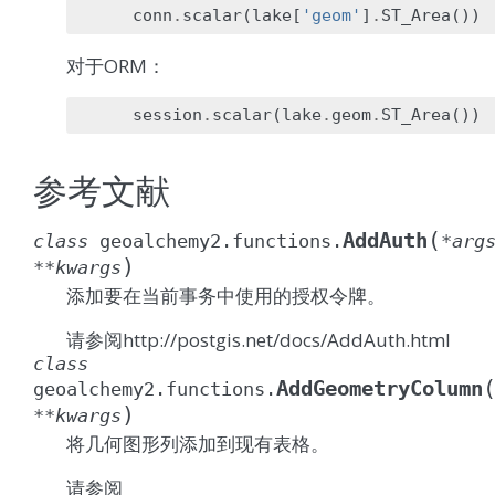
conn
.
scalar
(
lake
[
'geom'
]
.
ST_Area
())
对于ORM：
session
.
scalar
(
lake
.
geom
.
ST_Area
())
参考文献
(
AddAuth
class
geoalchemy2.functions.
*
arg
)
**
kwargs
添加要在当前事务中使用的授权令牌。
请参阅http://postgis.net/docs/AddAuth.html
class
AddGeometryColumn
geoalchemy2.functions.
)
**
kwargs
将几何图形列添加到现有表格。
请参阅