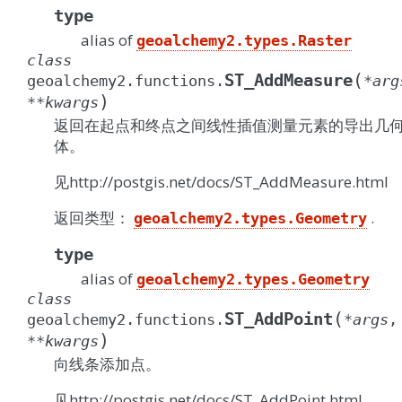
type
alias of
geoalchemy2.types.Raster
class
(
ST_AddMeasure
geoalchemy2.functions.
*
arg
)
**
kwargs
返回在起点和终点之间线性插值测量元素的导出几
体。
见http://postgis.net/docs/ST_AddMeasure.html
返回类型：
.
geoalchemy2.types.Geometry
type
alias of
geoalchemy2.types.Geometry
class
(
ST_AddPoint
geoalchemy2.functions.
*
args
,
)
**
kwargs
向线条添加点。
见http://postgis.net/docs/ST_AddPoint.html