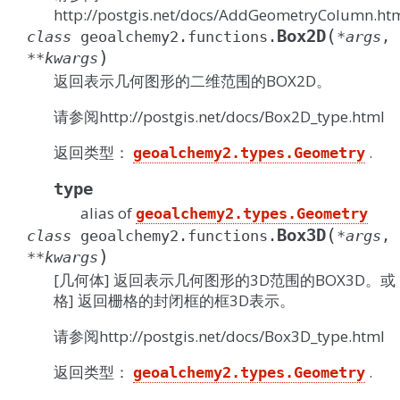
http://postgis.net/docs/AddGeometryColumn.ht
(
Box2D
class
geoalchemy2.functions.
*
args
,
)
**
kwargs
返回表示几何图形的二维范围的BOX2D。
请参阅http://postgis.net/docs/Box2D_type.html
返回类型：
.
geoalchemy2.types.Geometry
type
alias of
geoalchemy2.types.Geometry
(
Box3D
class
geoalchemy2.functions.
*
args
,
)
**
kwargs
[几何体] 返回表示几何图形的3D范围的BOX3D。或 
格] 返回栅格的封闭框的框3D表示。
请参阅http://postgis.net/docs/Box3D_type.html
返回类型：
.
geoalchemy2.types.Geometry