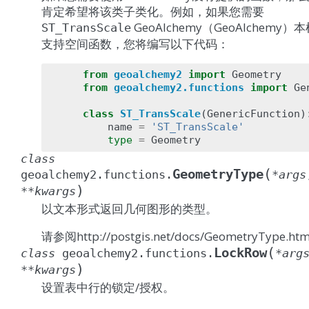
肯定希望将该类子类化。例如，如果您需要
GeoAlchemy（GeoAlchemy）
ST_TransScale
支持空间函数，您将编写以下代码：
from
geoalchemy2
import
Geometry
from
geoalchemy2.functions
import
Ge
class
ST_TransScale
(
GenericFunction
)
name
=
'ST_TransScale'
type
=
Geometry
class
(
GeometryType
geoalchemy2.functions.
*
args
)
**
kwargs
以文本形式返回几何图形的类型。
请参阅http://postgis.net/docs/GeometryType.htm
(
LockRow
class
geoalchemy2.functions.
*
arg
)
**
kwargs
设置表中行的锁定/授权。