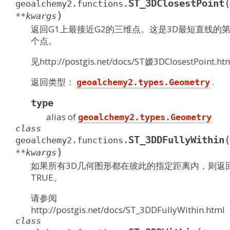
ST_3DClosestPoint
geoalchemy2.functions.
)
**
kwargs
返回G1上最接近G2的三维点。这是3D最短直线的
个点。
见http://postgis.net/docs/ST嫒3DClosestPoint.ht
返回类型：
.
geoalchemy2.types.Geometry
type
alias of
geoalchemy2.types.Geometry
class
ST_3DDFullyWithin
geoalchemy2.functions.
)
**
kwargs
如果所有3D几何图形都在彼此的指定距离内，则返
TRUE。
请参阅
http://postgis.net/docs/ST_3DDFullyWithin.html
class