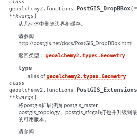
class
(
PostGIS_DropBBox
geoalchemy2.functions.
*
)
**
kwargs
从几何体中删除边界框缓存。
请参阅
http://postgis.net/docs/PostGIS_DropBBox.html
返回类型：
.
geoalchemy2.types.Geometry
type
alias of
geoalchemy2.types.Geometry
class
PostGIS_Extensions
geoalchemy2.functions.
)
**
kwargs
将postgis扩展(例如postgis_raster、
postgis_topology、postgis_sfcgal)打包并升级到
的可用版本。
请参阅