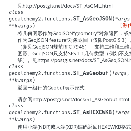
见http://postgis.net/docs/ST_AsGML.html
class
(
ST_AsGeoJSON
geoalchemy2.functions.
*
args
)
[源
**
kwargs
将几何图形作为GeoJSON“geometry”对象返回，
作为GeoJSON feature“对象返回（仅限PostGIS 3
（参见GeoJSON规范RFC 7946）。支持二维和三
图形。GeoJSON只支持SFS 1.1几何类型（例如不
线）。见https://postgis.net/docs/ST_AsGeoJSON.
class
(
ST_AsGeobuf
geoalchemy2.functions.
*
args
,
)
**
kwargs
返回一组行的Geobuf表示形式。
请参阅http://postgis.net/docs/ST_AsGeobuf.html
class
(
ST_AsHEXEWKB
geoalchemy2.functions.
*
args
)
**
kwargs
使用小端(NDR)或大端(XDR)编码返回HEXEWKB格式