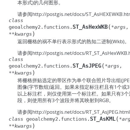
本形式)的几何图形。
请参阅http://postgis.net/docs/ST_AsHEXEWKB.ht
class
(
ST_AsHexWKB
geoalchemy2.functions.
*
args
,
)
**
kwargs
返回栅格的祸不单行表示形式的熟知二进制(Wkb)。
请参阅http://postgis.net/docs/RT_ST_AsHexWKB.
class
(
ST_AsJPEG
geoalchemy2.functions.
*
args
,
)
**
kwargs
将栅格拼贴选定的带区作为单个联合照片导出组(JPE
图像(字节数组)返回。如果未指定标注栏且有1个或
以上标注栏，则仅使用第一个标注栏。如果只有3个
段，则使用所有3个波段并将其映射到RGB。
请参阅http://postgis.net/docs/RT_ST_AsJPEG.html
(
ST_AsKML
class
geoalchemy2.functions.
*
ar
)
**
kwargs