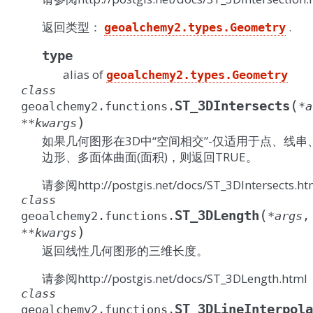
返回类型：
.
geoalchemy2.types.Geometry
type
alias of
geoalchemy2.types.Geometry
class
(
ST_3DIntersects
geoalchemy2.functions.
*
a
)
**
kwargs
如果几何图形在3D中“空间相交”-仅适用于点、线串
边形、多面体曲面(面积)，则返回TRUE。
请参阅http://postgis.net/docs/ST_3DIntersects.ht
class
(
ST_3DLength
geoalchemy2.functions.
*
args
,
)
**
kwargs
返回线性几何图形的三维长度。
请参阅http://postgis.net/docs/ST_3DLength.html
class
ST_3DLineInterpola
geoalchemy2.functions.