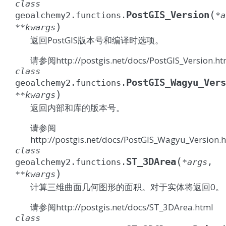
class
(
PostGIS_Version
geoalchemy2.functions.
*
a
)
**
kwargs
返回PostGIS版本号和编译时选项。
请参阅http://postgis.net/docs/PostGIS_Version.ht
class
PostGIS_Wagyu_Vers
geoalchemy2.functions.
)
**
kwargs
返回内部和库的版本号。
请参阅
http://postgis.net/docs/PostGIS_Wagyu_Version.
class
(
ST_3DArea
geoalchemy2.functions.
*
args
,
)
**
kwargs
计算三维曲面几何图形的面积。对于实体将返回0。
请参阅http://postgis.net/docs/ST_3DArea.html
class