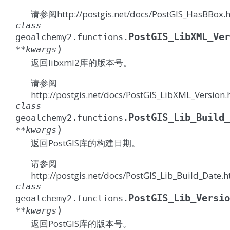
请参阅http://postgis.net/docs/PostGIS_HasBBox.
class
PostGIS_LibXML_Ver
geoalchemy2.functions.
)
**
kwargs
返回libxml2库的版本号。
请参阅
http://postgis.net/docs/PostGIS_LibXML_Version.
class
PostGIS_Lib_Build_
geoalchemy2.functions.
)
**
kwargs
返回PostGIS库的构建日期。
请参阅
http://postgis.net/docs/PostGIS_Lib_Build_Date.h
class
PostGIS_Lib_Versio
geoalchemy2.functions.
)
**
kwargs
返回PostGIS库的版本号。