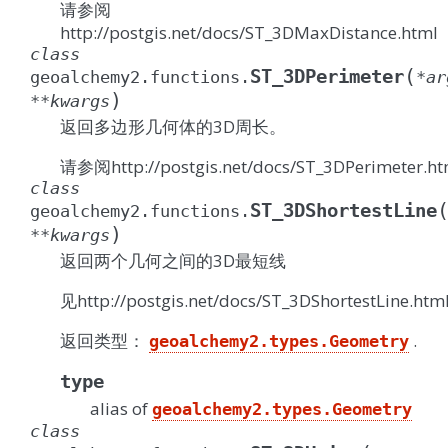
请参阅
http://postgis.net/docs/ST_3DMaxDistance.html
class
(
ST_3DPerimeter
geoalchemy2.functions.
*
ar
)
**
kwargs
返回多边形几何体的3D周长。
请参阅http://postgis.net/docs/ST_3DPerimeter.ht
class
ST_3DShortestLine
geoalchemy2.functions.
)
**
kwargs
返回两个几何之间的3D最短线
见http://postgis.net/docs/ST_3DShortestLine.htm
返回类型：
.
geoalchemy2.types.Geometry
type
alias of
geoalchemy2.types.Geometry
class